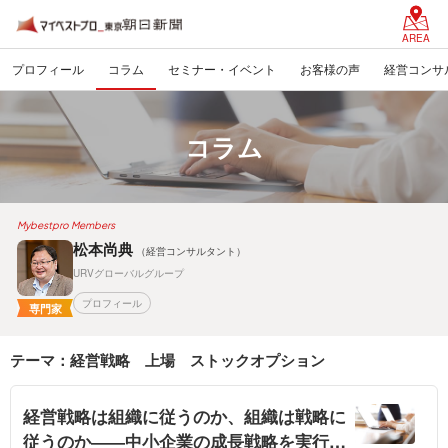
AREA
プロフィール
コラム
セミナー・イベント
お客様の声
経営コンサ
コラム
Mybestpro Members
松本尚典
（経営コンサルタント）
URVグローバルグループ
プロフィール
専門家
テーマ：経営戦略 上場 ストックオプション
経営戦略は組織に従うのか、組織は戦略に
従うのか――中小企業の成長戦略を実行す