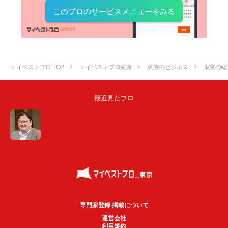
このプロのサービスメニューをみる
マイベストプロ TOP
マイベストプロ東京
東京のビジネス
東京の経
最近見たプロ
専門家登録·掲載について
運営会社
利用規約