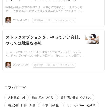
る組織づくり
戦略と組織 経営学の世界では、著名な経営学者が、一見すると対
立し、矛盾するように見える概念を提示することがあります。しか
し、その多くは、経営という複雑な現象を異なる角度から捉えたも
のであり、実...
2024-11-25
経営戦略 上場 ストックオプション
ストックオプションを、やっていい会社、
やっては駄目な会社
1．ストックオプションとは？ 経営コンサルタントを行っている
と、時々、思いがけない会社の社長から、唐突に、こんな質問を受
けることがあります。「ストックオプションをタダで社員に出した
いのですが、...
2022-02-26
経営戦略 上場 ストックオプション
コラムテーマ
人材育成 AI
輸出 産地 づくり
質問 言い換え ビジネス
売上5億 社長 年収
年商 純利益
ソフトパワー 成功例