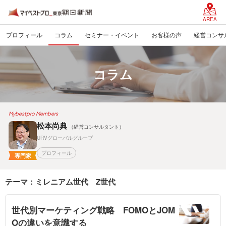
AREA
プロフィール
コラム
セミナー・イベント
お客様の声
経営コンサ
コラム
Mybestpro Members
松本尚典
（経営コンサルタント）
URVグローバルグループ
プロフィール
専門家
テーマ：ミレニアム世代 Z世代
世代別マーケティング戦略 FOMOとJOM
Oの違いを意識する