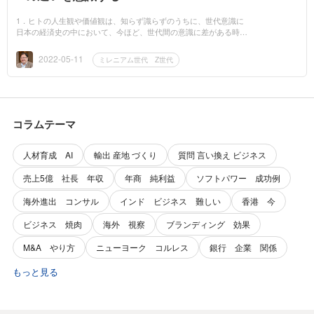
1．ヒトの人生観や価値観は、知らず識らずのうちに、世代意識に
日本の経済史の中において、今ほど、世代間の意識に差がある時代
はありませんでした。 ※以下の世代の説明については、論者によ
り、いくつ...
2022-05-11
ミレニアム世代 Z世代
コラムテーマ
人材育成 AI
輸出 産地 づくり
質問 言い換え ビジネス
売上5億 社長 年収
年商 純利益
ソフトパワー 成功例
海外進出 コンサル
インド ビジネス 難しい
香港 今
ビジネス 焼肉
海外 視察
ブランディング 効果
M&A やり方
ニューヨーク コルレス
銀行 企業 関係
もっと見る