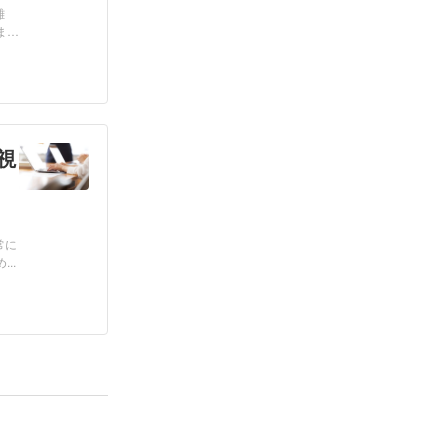
難
ませ
視
常に
..