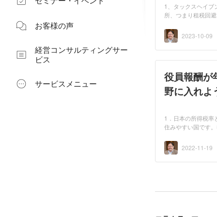
セミナー・イベント
1、タックスヘイブ
所、つまり租税回避
ん...
お客様の声
2023-10-09
経営コンサルティングサー
ビス
役員報酬が
サービスメニュー
野に入れよ
1．日本の所得税率
住みやすい国です。
2022-11-19