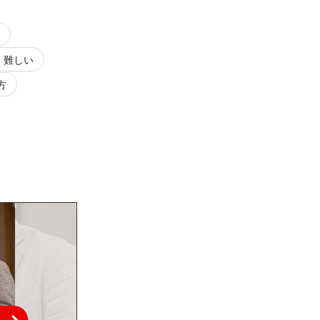
 難しい
方