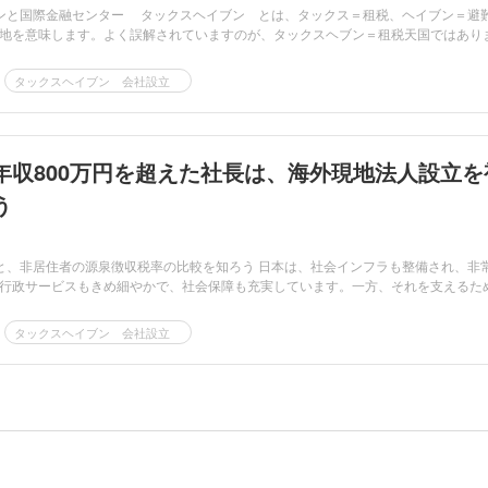
ンと国際金融センター タックスヘイブン とは、タックス＝租税、ヘイブン＝避
地を意味します。よく誤解されていますのが、タックスヘブン＝租税天国ではあり
タックスヘイブン 会社設立
年収800万円を超えた社長は、海外現地法人設立を
う
と、非居住者の源泉徴収税率の比較を知ろう 日本は、社会インフラも整備され、非
行政サービスもきめ細やかで、社会保障も充実しています。一方、それを支えるため.
タックスヘイブン 会社設立