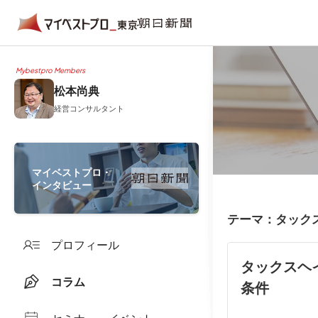
Mybestpro Members
松本尚典
経営コンサルタント
マイベストプロ・
インタビュー
テーマ：タック
プロフィール
タックスヘ
コラム
条件