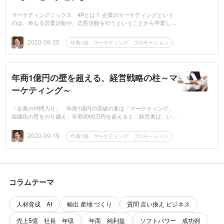
マーケティングミックス 4Pとは？ 企業のマーケティングという
のは、単なる営業活動や、広告活動を行うということから卒業し、
企業組織総体で、顧客に向けた総力販売活動体制をとる活動を意味
します。企業...
2020-09-25
年商1億 マーケティング プロモーション
年商1億円の壁を超える、経営戦略の柱～マ
ーケティング～
「企業の仲間入り」 年商1億円の突破の要は「マーケティング」
組織化の壁をのり越え、年商3000万円を超えると、経営者は、いよ
いよ、起業にとっての、第一目標ともいえる「年商1億円超え」を
目指すことにな...
2020-09-19
年商1億 マーケティング プロモーション
コラムテーマ
人材育成 AI
輸出 産地 づくり
質問 言い換え ビジネス
売上5億 社長 年収
年商 純利益
ソフトパワー 成功例