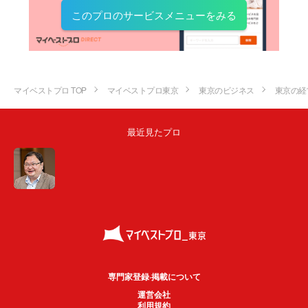
このプロのサービスメニューをみる
マイベストプロ TOP
マイベストプロ東京
東京のビジネス
東京の経
最近見たプロ
専門家登録·掲載について
運営会社
利用規約