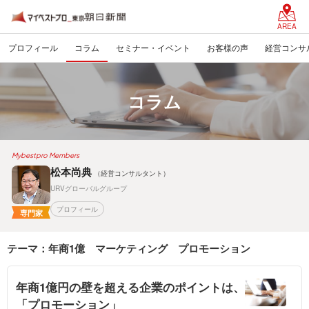
AREA
プロフィール
コラム
セミナー・イベント
お客様の声
経営コンサ
コラム
Mybestpro Members
松本尚典
（経営コンサルタント）
URVグローバルグループ
プロフィール
専門家
テーマ：年商1億 マーケティング プロモーション
年商1億円の壁を超える企業のポイントは、
「プロモーション」