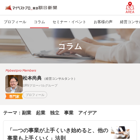
AREA
プロフィール
コラム
セミナー・イベント
お客様の声
経営コンサ
コラム
Mybestpro Members
松本尚典
（経営コンサルタント）
URVグローバルグループ
プロフィール
専門家
テーマ：副業 起業 独立 事業 アイデア
「一つの事業が上手くいき始めると、他の
事業も上手くいく」法則