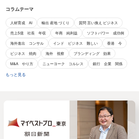
コラムテーマ
人材育成 AI
輸出 産地 づくり
質問 言い換え ビジネス
売上5億 社長 年収
年商 純利益
ソフトパワー 成功例
海外進出 コンサル
インド ビジネス 難しい
香港 今
ビジネス 焼肉
海外 視察
ブランディング 効果
M&A やり方
ニューヨーク コルレス
銀行 企業 関係
もっと見る