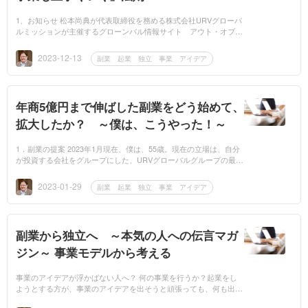
1、お知らせ 松本尚典が代表取締役を務める株式会社URVグローバ
ルミッションが主催するグローンバル情報サイト アウト・オブ・
ジャパンに連載する、国際ビジネス小説頂きにのびる山路 飲食事
業成長軌道編に...
2023-12-13
副業 起業 独立 事業 アイデア
年商5億円まで伸ばした副業をどう始めて、
拡大したか？ ～僕は、こうやった！～
1．副業の提案 2023年1月現在、僕は、55歳。現在の立場は、自分
が投資する会社をグループにした、URVグローバルグループの最高
経営責任者です。49歳で、勤めていた企業の取締役を辞任して、独
立しました。...
2023-01-29
副業 起業 独立 事業 アイデア
副業から独立へ ～本気の人への伝言マガ
ジン～ 事業モデルから考える
事業のアイデアが浮かばない人へ？ 何の事業を行うか？起業をし
ようとする方が、事業のアイデアを出そうと頑張っても、何も出て
こない、という声をよくお聞きします。前のコラムでは、事業アイ