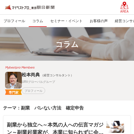
AREA
プロフィール
コラム
セミナー・イベント
お客様の声
経営コンサ
コラム
Mybestpro Members
松本尚典
（経営コンサルタント）
URVグローバルグループ
プロフィール
専門家
テーマ：副業 バレない方法 確定申告
副業から独立へ～本気の人への伝言マガジ
ン～副業起業家が、本業に知られずに会社