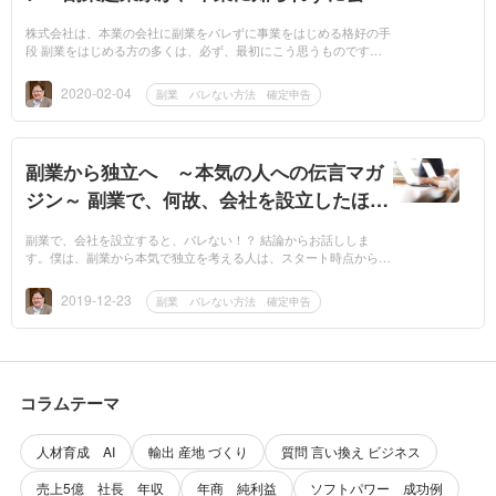
を設立する方法
株式会社は、本業の会社に副業をバレずに事業をはじめる格好の手
段 副業をはじめる方の多くは、必ず、最初にこう思うものです。
「まず、個人事業主でスタートし、大きくなってきたら、会社を設
立すればよい」...
2020-02-04
副業 バレない方法 確定申告
副業から独立へ ～本気の人への伝言マガ
ジン～ 副業で、何故、会社を設立したほう
がよいのか？
副業で、会社を設立すると、バレない！？ 結論からお話ししま
す。僕は、副業から本気で独立を考える人は、スタート時点から、
株式会社を設立することを、お勧めしています。僕のコンサルティ
ングを受けて...
2019-12-23
副業 バレない方法 確定申告
コラムテーマ
人材育成 AI
輸出 産地 づくり
質問 言い換え ビジネス
売上5億 社長 年収
年商 純利益
ソフトパワー 成功例