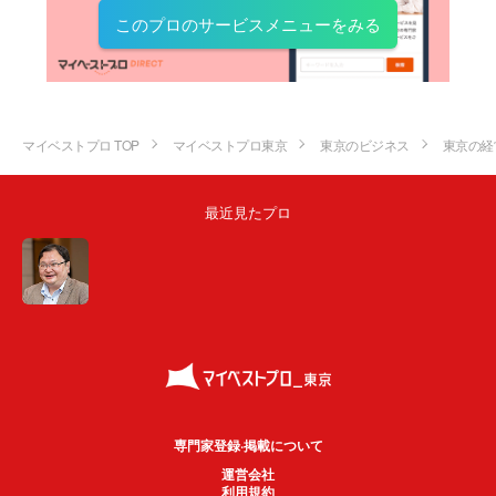
このプロのサービスメニューをみる
マイベストプロ TOP
マイベストプロ東京
東京のビジネス
東京の経
最近見たプロ
専門家登録·掲載について
運営会社
利用規約