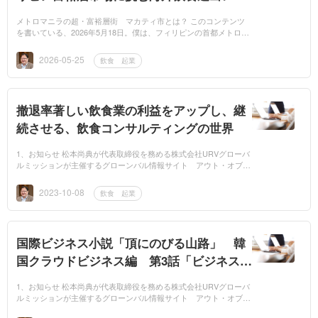
ート
メトロマニラの超・富裕層街 マカティ市とは？ このコンテンツ
を書いている、2026年5月18日。僕は、フィリピンの首都メトロマ
ニラのマカティ市に滞在しています。フィリピンの人口は、日本と
同じ規模の1...
2026-05-25
飲食 起業
撤退率著しい飲食業の利益をアップし、継
続させる、飲食コンサルティングの世界
1、お知らせ 松本尚典が代表取締役を務める株式会社URVグローバ
ルミッションが主催するグローンバル情報サイト アウト・オブ・
ジャパンに連載する、国際ビジネス小説頂きにのびる山路 副業飲
食起業編にて、...
2023-10-08
飲食 起業
国際ビジネス小説「頂にのびる山路」 韓
国クラウドビジネス編 第3話「ビジネスモ
デル稼働」をリライトしました
1、お知らせ 松本尚典が代表取締役を務める株式会社URVグローバ
ルミッションが主催するグローンバル情報サイト アウト・オブ・
ジャパンに連載する、国際ビジネス小説頂きにのびる山路韓国クラ