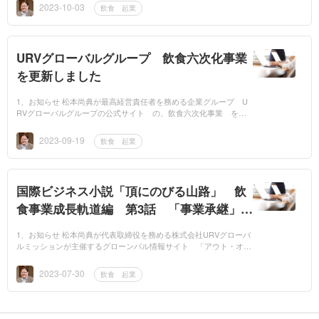
ウドビジネス...
2023-10-03
飲食 起業
URVグローバルグループ 飲食六次化事業
を更新しました
1、お知らせ 松本尚典が最高経営責任者を務める企業グループ U
RVグローバルグループの公式サイト の、飲食六次化事業 を、
最新情報に更新しました。 2、URVグローバルグループの飲六次化
事業 1991年...
2023-09-19
飲食 起業
国際ビジネス小説「頂にのびる山路」 飲
食事業成長軌道編 第3話 「事業承継」を
公開しました
1、お知らせ 松本尚典が代表取締役を務める株式会社URVグローバ
ルミッションが主催するグローンバル情報サイト 「アウト・オ
ブ・ジャパン」に連載する、国際ビジネス小説「頂きにのびる山
路」、飲食事業成...
2023-07-30
飲食 起業