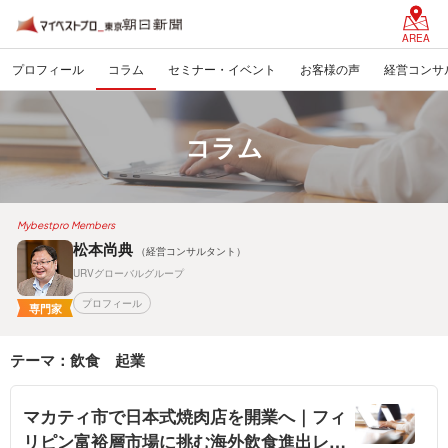
AREA
プロフィール
コラム
セミナー・イベント
お客様の声
経営コンサ
コラム
Mybestpro Members
松本尚典
（経営コンサルタント）
URVグローバルグループ
プロフィール
専門家
テーマ：飲食 起業
マカティ市で日本式焼肉店を開業へ｜フィ
リピン富裕層市場に挑む海外飲食進出レポ