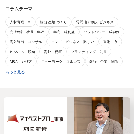
コラムテーマ
人材育成 AI
輸出 産地 づくり
質問 言い換え ビジネス
売上5億 社長 年収
年商 純利益
ソフトパワー 成功例
海外進出 コンサル
インド ビジネス 難しい
香港 今
ビジネス 焼肉
海外 視察
ブランディング 効果
M&A やり方
ニューヨーク コルレス
銀行 企業 関係
もっと見る