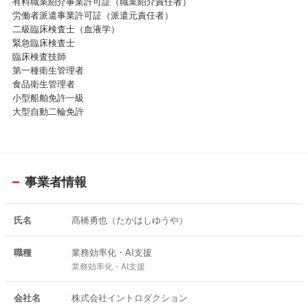
有料職業紹介事業許可証（職業紹介責任者）
・DX認定
労働者派遣事業許可証（派遣元責任者）
二級臨床検査士（血液学）
＜取引先企業一例＞（敬称略）
緊急臨床検査士
・新宿法人会
臨床検査技師
・DX事業協同組合
第一種衛生管理者
食品衛生管理者
小型船舶免許一級
大型自動二輪免許
事業者情報
氏名
髙橋勇也（たかはしゆうや）
職種
業務効率化・AI支援
業務効率化・AI支援
会社名
株式会社イントロダクション