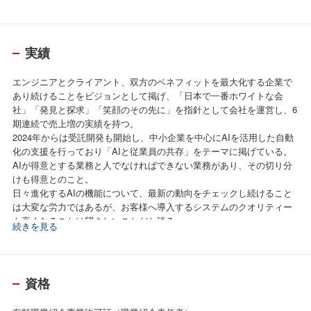
実績
エンジニアとクライアント、双方のベネフィットを最大化する企業で
あり続けることをビジョンとして掲げ、「日本で一番ホワイトな会
社」「発見と探求」「笑顔のその先に」を指針として会社を運営し、6
期連続で売上増の実績を持つ。
2024年からは受託開発も開始し、中小企業を中心にAIを活用した自動
化の支援を行っており「AIと従業員の共存」をテーマに掲げている。
AIが得意とする業務と人でなければできない業務があり、その切り分
けも得意とのこと。
日々進化するAIの機能について、最新の動向をチェックし続けること
は大変な労力ではあるが、お客様へ導入するシステムのクオリティー
も高くなることは望ましいことだと語る。
続きを見る
それだけではなく、健康経営にも積極的に取り組まれており、人材の
獲得や定着についてのコンサルタントも得意としている。
＜認定等＞
資格
・健康経営優良法人2023
・健康経営優良法人2024 ブライト500