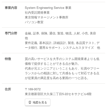
事業内容
System Engineering Service 事業
社内受託開発事業
東京情報マネージメント事務所
パソコン教室
専門分野
金融, 証券, 保険, 通信, 製造, 物流, 人材, 小売, 美容
他
要件定義, 基本設計, 詳細設計, 製造, 各品質テスト, デ
ータ移行, 運用＆サポート, システムカスタマイズ 他
特徴
質の高いサービスを大手のシステム開発業者よりも低
価格で提供することができる点が魅力。
代表が元エンジニアということもあり、社員やフリー
ランスからの相談に対して共感をもって対応できる点
が従業員の満足度を高める要因の一つと語る。
住所
〒169-0072
東京都新宿区大久保二丁目5-22セキサクビル6階
地図を見る