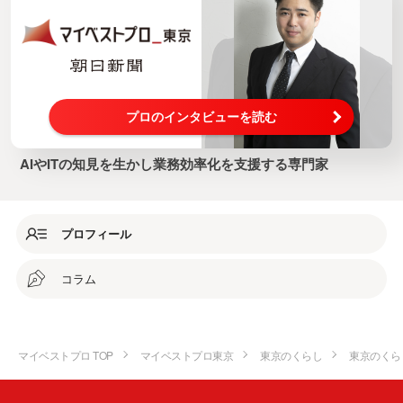
プロのインタビューを読む
AIやITの知見を生かし業務効率化を支援する専門家
プロフィール
コラム
マイベストプロ TOP
マイベストプロ東京
東京のくらし
東京のくら