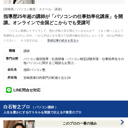
[宮崎県／パソコン教室・スクール・講座]
指導歴25年超の講師が「パソコンの仕事効率化講座」を開
講。オンラインで全国どこからでも受講可
「パソコン業務にイライラして、思わず独り言が増えていませんか？ うまく使いこなして
利便性を上げたい方や、一から手ほどきを受けて活用の幅を広げたいという方、ぜひお声掛け
ください」 そう話すのは、...
取材記事の続きを見る≫
職種
講師
専門分野
パソコン個別指導・社員研修・パソコン検定試験対策・仕事効率化その
他パソコンに関するご相談もお受け...
会社名
池田パソコン塾
所在地
宮崎県東臼杵郡門川町南ケ丘1-24
LINE問合せ対応
白石智之プロ
（ パソコン講師 ）
人生を豊かにするITスキルを実践で伝えるIT教育のプロ
このプロの一番の強み