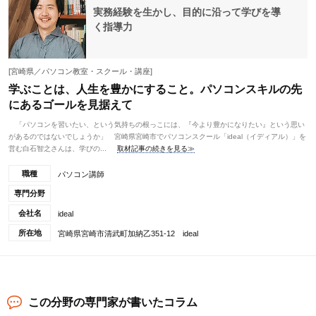
実務経験を生かし、目的に沿って学びを導
く指導力
[宮崎県／パソコン教室・スクール・講座]
学ぶことは、人生を豊かにすること。パソコンスキルの先
にあるゴールを見据えて
「パソコンを習いたい、という気持ちの根っこには、『今より豊かになりたい』という思い
があるのではないでしょうか」 宮崎県宮崎市でパソコンスクール「ideal（イディアル）」を
営む白石智之さんは、学びの...
取材記事の続きを見る≫
職種
パソコン講師
専門分野
会社名
ideal
所在地
宮崎県宮崎市清武町加納乙351-12 ideal
この分野の専門家が書いたコラム