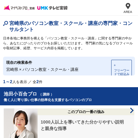
AREA
宮崎県のパソコン教室・スクール・講座の専門家・コン
サルタント
日本各地に事務所を構える「パソコン教室・スクール・講座」に関する専門家の中か
ら、あなたにぴったりのプロをお探しいただけます。 専門家の気になるプロフィール
や取材記事、経歴、サービス内容を掲載しています。
現在の検索条件
＋
宮崎県
×
パソコン教室・スクール・講座
フリーワー
ドで絞込み
1～2
2
人を表示 ／ 全
件
池田小百合プロ
（ 講師 ）
働く人に寄り添い仕事の効率化を支援するパソコンのプロ
このプロの一番の強み
1000人以上を導いてきた分かりやすい説明
と親身な指導