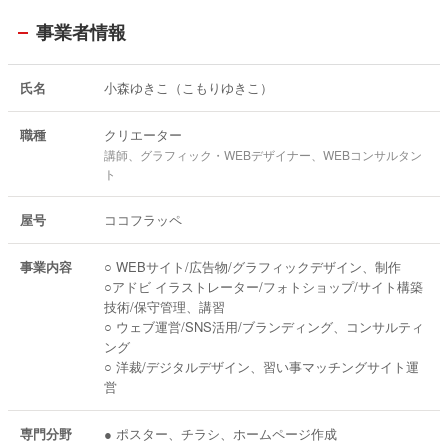
事業者情報
氏名
小森ゆきこ（こもりゆきこ）
職種
クリエーター
講師、グラフィック・WEBデザイナー、WEBコンサルタン
ト
屋号
ココフラッペ
事業内容
○ WEBサイト/広告物/グラフィックデザイン、制作
○アドビ イラストレーター/フォトショップ/サイト構築
技術/保守管理、講習
○ ウェブ運営/SNS活用/ブランディング、コンサルティ
ング
○ 洋裁/デジタルデザイン、習い事マッチングサイト運
営
専門分野
● ポスター、チラシ、ホームページ作成