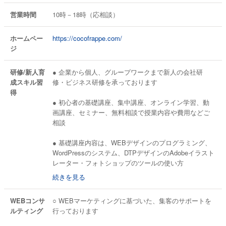
営業時間
10時－18時（応相談）
ホームペー
https://cocofrappe.com/
ジ
研修/新人育
● 企業から個人、グループワークまで新人の会社研
成スキル習
修・ビジネス研修を承っております
得
● 初心者の基礎講座、集中講座、オンライン学習、動
画講座、セミナー、無料相談で授業内容や費用などご
相談
● 基礎講座内容は、WEBデザインのプログラミング、
WordPressのシステム、DTPデザインのAdobeイラスト
レーター・フォトショップのツールの使い方
続きを見る
● 中小企業のWEB担当者になった方、グラフィックデ
ザイン業からウェブ業界に進出したい方、などのサポ
WEBコンサ
○ WEBマーケティングに基づいた、集客のサポートを
ートも行っています
ルティング
行っております
● 未経験の方、週休3日制に伴うダブルワークや副業の