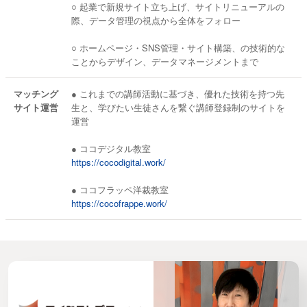
○ 起業で新規サイト立ち上げ、サイトリニューアルの
ために、またIT企業への就職、専門技術の習得でスキ
際、データ管理の視点から全体をフォロー
ルアップなどに最適です
○ ホームページ・SNS管理・サイト構築、の技術的な
ことからデザイン、データマネージメントまで
マッチング
● これまでの講師活動に基づき、優れた技術を持つ先
サイト運営
生と、学びたい生徒さんを繋ぐ講師登録制のサイトを
運営
● ココデジタル教室
https://cocodigital.work/
● ココフラッペ洋裁教室
https://cocofrappe.work/