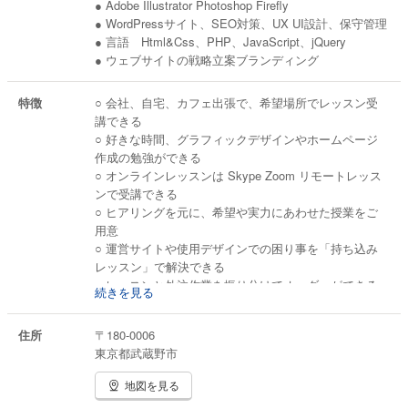
● Adobe Illustrator Photoshop Firefly
● WordPressサイト、SEO対策、UX UI設計、保守管理
● 言語 Html&Css、PHP、JavaScript、jQuery
● ウェブサイトの戦略立案ブランディング
特徴
○ 会社、自宅、カフェ出張で、希望場所でレッスン受
講できる
○ 好きな時間、グラフィックデザインやホームページ
作成の勉強ができる
○ オンラインレッスンは Skype Zoom リモートレッス
ンで受講できる
○ ヒアリングを元に、希望や実力にあわせた授業をご
用意
○ 運営サイトや使用デザインでの困り事を「持ち込み
レッスン」で解決できる
○ レッスンと外注作業を振り分けてオーダーができる
続きを見る
○ 個人レッスンから企業研修まで幅広くサポート
住所
〒180-0006
東京都武蔵野市
地図を見る