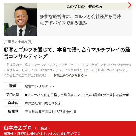
このプロの一番の強み
多忙な経営者に、ゴルフと会社経営を同時
にアドバイスできる強み
[三重県／土地売買]
顧客とゴルフを通じて、本音で語り合うマルチプレイの経
営コンサルティング
日本国内で、経営コンサルティングをなりわいとしている人の数が、どれほどのものかは分
かりません。しかしこの三重県にコンサルティング会社とはまったく畑違いの会社を経営し、
その会社の経営で得た知識や経...
取材記事の続きを見る≫
職種
経営コンサルタント
専門分野
■グローバル化を目指した経営者にノウハウの講義■会社経営相談全般
会社名
株式会社宮田総合研究所
所在地
三重県鈴鹿市岸岡町1627番地の18
山本浩之プロ
（ 工務店 ）
耐震性・気密性に優れたおしゃれな注文住宅のプロ