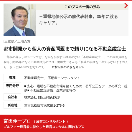
このプロの一番の強み
三重県地価公示の前代表幹事。35年に渡る
キャリア。
[三重県／土地売買]
都市開発から個人の資産問題まで頼りになる不動産鑑定士
普段の暮らしのシーンでは、なかなか接する機会のない「不動産鑑定士」。この国家資格を
取得し約35年になる不動産鑑定のプロ・池田太一さんも「私達の職種を一生知らないままの人
も、きっと多いのではないでし...
取材記事の続きを見る≫
職種
不動産鑑定士、 不動産コンサルタント
専門分野
■ 安心・透明な不動産市場を築くための、公平公正なデータの研究・提
供■ 不動産鑑定評価、企業評価等の...
会社名
株式会社 財団評価研究所
所在地
三重県松阪市末広町1-278-6
宮田伸一プロ
（ 経営コンサルタント ）
ゴルファー経営者に特化した経営コンサルに関わるプロ