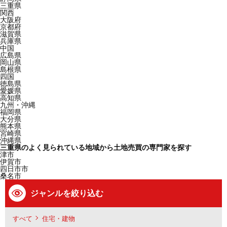
三重県
関西
大阪府
京都府
滋賀県
兵庫県
中国
広島県
岡山県
島根県
四国
徳島県
愛媛県
高知県
九州・沖縄
福岡県
大分県
熊本県
宮崎県
沖縄県
三重県のよく見られている地域から土地売買の専門家を探す
津市
伊賀市
四日市市
桑名市
ジャンルを絞り込む
すべて
住宅・建物