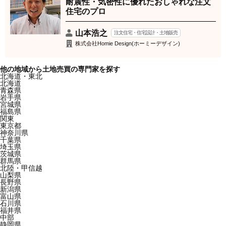
耐震性・気密性に優れたおしゃれな注文
住宅のプロ
山本浩之
注文住宅・住宅設計・土地販売
株式会社Homie Design(ホーミーデザイン)
他の地域から土地売買の専門家を探す
北海道・東北
北海道
青森県
岩手県
宮城県
福島県
関東
東京都
神奈川県
千葉県
埼玉県
茨城県
群馬県
北陸・甲信越
山梨県
長野県
新潟県
富山県
石川県
福井県
中部
静岡県