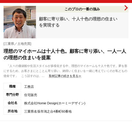
このプロの一番の強み
顧客に寄り添い、十人十色の理想の住まい
を実現する
[三重県／土地売買]
理想のマイホームは十人十色。顧客に寄り添い、一人一人
の理想の住まいを提案
「人々の価値観や生活スタイルが多様化する中、理想のマイホームも十人十色です。夢を形
にするため、お客さまにとことん寄り添い、納得いく住まいを一緒に考えていくのが私どもの
使命です」 こう話すのは、...
取材記事の続きを見る≫
職種
工務店
専門分野
住宅販売
会社名
株式会社Homie Design(ホーミーデザイン)
所在地
三重県名張市鴻之台4番町60番地