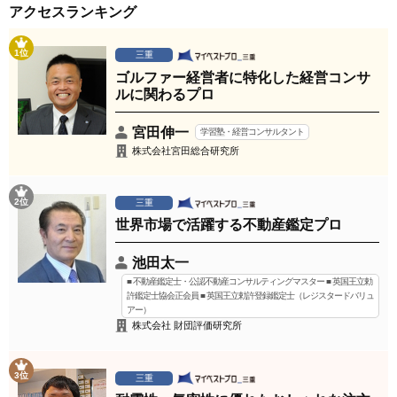
アクセスランキング
1位
三重
ゴルファー経営者に特化した経営コンサ
ルに関わるプロ
宮田伸一
学習塾・経営コンサルタント
株式会社宮田総合研究所
2位
三重
世界市場で活躍する不動産鑑定プロ
池田太一
■ 不動産鑑定士・公認不動産コンサルティングマスター ■ 英国王立勅
許鑑定士協会正会員 ■ 英国王立勅許登録鑑定士（レジスタードバリュ
アー）
株式会社 財団評価研究所
3位
三重