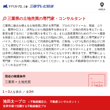
AREA
三重県の土地売買の専門家・コンサルタント
三重県に拠点を構える土地売買に関する専門家、プロのプロフィール、実績、コラ
ム、費用や口コミ、評判などから相談相手を探せます。「土地の売却を考えている」
新居を建てるのに「土地の購入を考えている」または資産運用のためのアパート建築
を前提とした土地を検討しているなどの悩みに対し、土地売買に通じた専門家がアド
バイス。売りにくい土地として代表的な旗竿地、三角地、いびつな形の土地などに対
しても適切なアドバイスをしてくれるはずです。不動産コンサルタントや宅地建物取
引士、不動産鑑定士などを中心に土地売買のマッチングをサポートします。土地売買
は非常に高額な取引となるがゆえトラブルにもなりやすい取引きです。専門家によっ
ては無料相談やセミナーなどを開催しているケースもあります。 三重県を拠点とする
専門家・プロへお気軽に相談してみてください。きっと良い不動産取引のサポートを
してくれるはずです。
現在の検索条件
＋
三重県
×
土地売買
フリーワー
ドで絞込み
1～3
3
人を表示 ／ 全
件
池田太一プロ
（ 不動産鑑定士、 不動産コンサルタント ）
世界市場で活躍する不動産鑑定プロ