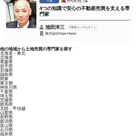
2位
千葉
4つの知識で安心の不動産売買を支える専
門家
池田洋三
不動産コンサルタント
株式会社Hope Home
他の地域から土地売買の専門家を探す
北海道・東北
北海道
青森県
岩手県
宮城県
福島県
関東
東京都
神奈川県
千葉県
埼玉県
茨城県
群馬県
北陸・甲信越
山梨県
長野県
新潟県
富山県
石川県
福井県