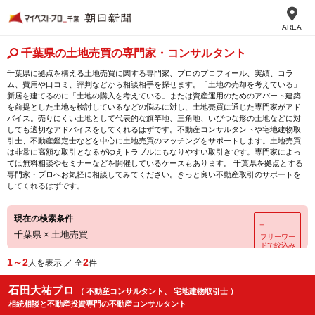
AREA
千葉県の土地売買の専門家・コンサルタント
千葉県に拠点を構える土地売買に関する専門家、プロのプロフィール、実績、コラ
ム、費用や口コミ、評判などから相談相手を探せます。「土地の売却を考えている」
新居を建てるのに「土地の購入を考えている」または資産運用のためのアパート建築
を前提とした土地を検討しているなどの悩みに対し、土地売買に通じた専門家がアド
バイス。売りにくい土地として代表的な旗竿地、三角地、いびつな形の土地などに対
しても適切なアドバイスをしてくれるはずです。不動産コンサルタントや宅地建物取
引士、不動産鑑定士などを中心に土地売買のマッチングをサポートします。土地売買
は非常に高額な取引となるがゆえトラブルにもなりやすい取引きです。専門家によっ
ては無料相談やセミナーなどを開催しているケースもあります。 千葉県を拠点とする
専門家・プロへお気軽に相談してみてください。きっと良い不動産取引のサポートを
してくれるはずです。
現在の検索条件
＋
千葉県
×
土地売買
フリーワー
ドで絞込み
1～2
2
人を表示 ／ 全
件
石田大祐プロ
（ 不動産コンサルタント、 宅地建物取引士 ）
相続相談と不動産投資専門の不動産コンサルタント