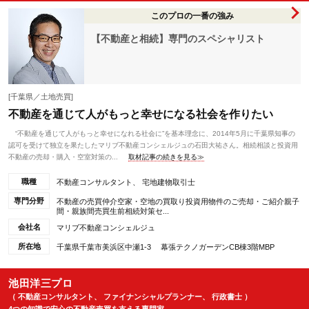
このプロの一番の強み
【不動産と相続】専門のスペシャリスト
[千葉県／土地売買]
不動産を通じて人がもっと幸せになる社会を作りたい
“不動産を通じて人がもっと幸せになれる社会に”を基本理念に、2014年5月に千葉県知事の
認可を受けて独立を果たしたマリブ不動産コンシェルジュの石田大祐さん。相続相談と投資用
不動産の売却・購入・空室対策の...
取材記事の続きを見る≫
職種
不動産コンサルタント、 宅地建物取引士
専門分野
不動産の売買仲介空家・空地の買取り投資用物件のご売却・ご紹介親子
間・親族間売買生前相続対策セ...
会社名
マリブ不動産コンシェルジュ
所在地
千葉県千葉市美浜区中瀬1-3 幕張テクノガーデンCB棟3階MBP
池田洋三プロ
（ 不動産コンサルタント、 ファイナンシャルプランナー、 行政書士 ）