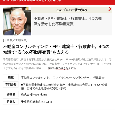
4つの知識で安心の不動産売買を支える専門家
このプロの一番の強み
不動産・FP・建築士・行政書士。4つの知
識を活かした不動産売買
[千葉県／土地売買]
不動産コンサルティング・FP・建築士・行政書士。4つの
知識で“安心の不動産売買”を支える
千葉県船橋市に所在する不動産屋さん株式会社Hope Home代表取締役の池田洋三さんは、宅
地建物取引士など不動産の資格以外に、行政書士、ファイナンシャルプランナー（FP）や建築
士までもあわせもつ異色の不動産...
取材記事の続きを見る≫
職種
不動産コンサルタント、 ファイナンシャルプランナー、 行政書士
専門分野
■不動産業土地建物の無料査定業務 土地建物の売買における仲介業
務 自社での土地建物の買取・販売 ...
会社名
株式会社Hope Home
所在地
千葉県船橋市宮本4-13-8