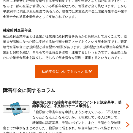
独自に上乗せした金額を給付する年金制度です。厚生年金とよく似た名前ですが、こ
ちらは一部の企業が管理している私的年金なため、管理者が全く異なります。しかし
平成26年に廃止された制度であるため、現在では未支給の年金は老齢厚生年金や業年
金連合会の通算企業年金として支給されています。
確定給付企業年金
確定給付企業年金とは企業が従業員に給付内容をあらかじめ約束しておくことで、従
業員が高齢になった際に支給する給付額を確定させておくという年金制度です。確定
給付企業年金には規約型と基金型の2種類があります。規約型は企業が厚生年金適用事
業所と契約を結び、そちらで年金資金を管理・運用するというものです。基金型は新
たに企業年金基金を設立し、そちらで年金資金を管理・運用するというものです。
私的年金についてをもっと見る
障害年金に関するコラム
糖尿病における障害年金申請のポイントと認定基準、受
給事例など。不支給のケース事例も。
「糖尿病で障害年金を申請しようか考えている」「不支給と
なったがなんとかならないか」と模索している人に向けて、
糖尿病の認定基準、申請のポイント、また、申請から受給確
定までの事例をまとめました。糖尿病に悩まされ、年金申請について悩まれてい