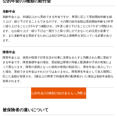
公的年金の3種類の給付金
老齢年金
老齢年金とは、65歳以上から受給できる年金ですが、希望に応じて受給開始年齢を繰
り上げ・繰り下げすることもできるのです。その際の給付金額は受給開始年齢を1年早
く繰り上げるごとに0.5％ずつ減額され、1年遅く繰り下げるごとに0.7％ずつ増額され
ます。なお繰り上げ・繰り下げは一度行うと取り消しができないため注意が必要で
す。また老齢年金を受給するためには合計10年以上保険料を支払っている必要があり
ます。
障害年金
障害年金とは、病気や怪我で日常生活や仕事に支障をきたすと判断された際に受給で
きる年金です。障害基礎年金の場合、受給額は障害の等級と配偶者や子供の有無によ
って異なります。障害の原因となった病気や怪我の初診日に、厚生年金に加入してい
た場合、受給できる年金はそれだけではありません。障害厚生年金として加入期間に
応じた金額が加算され、2級以上の障害で65歳未満の配偶者がいた場合は加給年金額も
加算されます。
公的年金の3種類の給付金をもっと見る
被保険者の違いについて