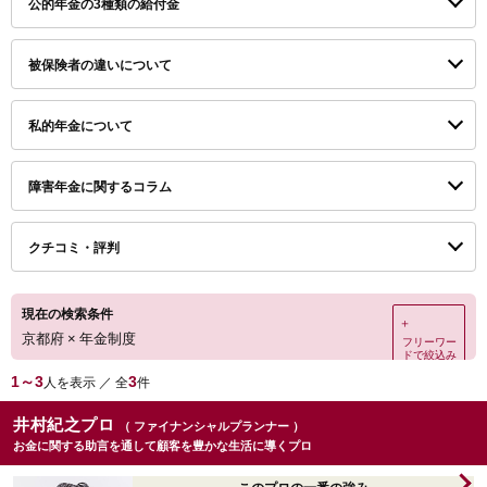
公的年金の3種類の給付金
被保険者の違いについて
私的年金について
障害年金に関するコラム
クチコミ・評判
現在の検索条件
＋
京都府
×
年金制度
フリーワー
ドで絞込み
1～3
3
人を表示 ／ 全
件
井村紀之プロ
（ ファイナンシャルプランナー ）
お金に関する助言を通して顧客を豊かな生活に導くプロ