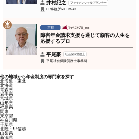
井村紀之
ファイナンシャルプランナー
FP事務所RICHWAY
3位
京都
障害年金請求支援を通じて顧客の人生を
応援するプロ
平尾豪
社会保険労務士
平尾社会保険労務士事務所
他の地域から年金制度の専門家を探す
北海道・東北
北海道
青森県
岩手県
宮城県
山形県
福島県
関東
東京都
神奈川県
千葉県
北陸・甲信越
山梨県
新潟県