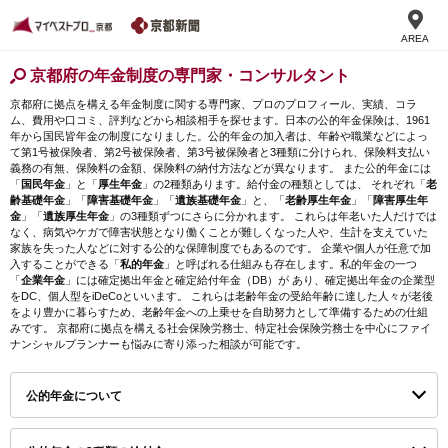
AREA
京都府の年金制度の専門家・コンサルタント
京都府に拠点を構える年金制度に関する専門家、プロのプロフィール、実績、コラ
ム、費用や口コミ、評判などから相談相手を探せます。日本の公的年金保険は、1961
年から国民皆年金の制度になりました。公的年金の加入者は、年齢や職業などによっ
て第1号被保険者、第2号被保険者、第3号被保険者と3種類に分けられ、保険料支払い
義務の有無、保険料の金額、保険料の納付方法などが異なります。 また公的年金には
「
国民年金
」と「
厚生年金
」の2種類あります。給付金の種類としては、 それぞれ「
老
齢基礎年金
」「
障害基礎年金
」「
遺族基礎年金
」と、「
老齢厚生年金
」「
障害厚生年
金
」「
遺族厚生年金
」の3種類ずつにさらに分かれます。 これらは年老いた人だけでは
なく、病気やケガで障害状態となり働くことが難しくなった人や、生計を支えていた
家族を失った人などに対する公的な保障制度でもあるのです。 企業や個人が任意で加
入することができる「
私的年金
」と呼ばれる仕組みも存在します。私的年金の一つ
「
企業年金
」には確定拠出年金と確定給付年金（DB）が あり、確定拠出年金の企業型
をDC、個人型をiDeCoといいます。 これらは老齢年金の受給年齢に達した人々が老後
をより豊かに暮らすため、老齢年金への上乗せを自助努力として準備するための仕組
みです。 京都府に拠点を構える社会保険労務士、特定社会保険労務士を中心にファイ
ナンシャルプランナーも悩みに寄り添った相談が可能です。
公的年金について