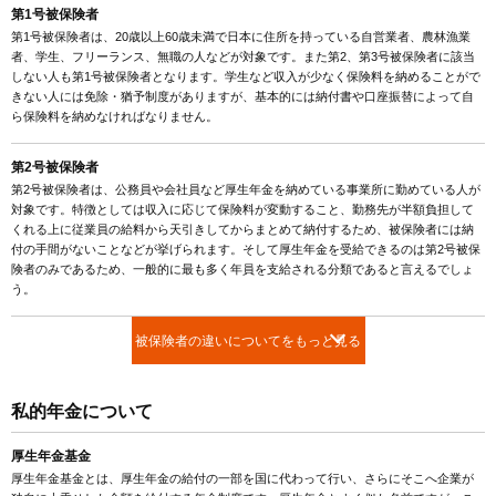
第1号被保険者
第1号被保険者は、20歳以上60歳未満で日本に住所を持っている自営業者、農林漁業
者、学生、フリーランス、無職の人などが対象です。また第2、第3号被保険者に該当
しない人も第1号被保険者となります。学生など収入が少なく保険料を納めることがで
きない人には免除・猶予制度がありますが、基本的には納付書や口座振替によって自
ら保険料を納めなければなりません。
第2号被保険者
第2号被保険者は、公務員や会社員など厚生年金を納めている事業所に勤めている人が
対象です。特徴としては収入に応じて保険料が変動すること、勤務先が半額負担して
くれる上に従業員の給料から天引きしてからまとめて納付するため、被保険者には納
付の手間がないことなどが挙げられます。そして厚生年金を受給できるのは第2号被保
険者のみであるため、一般的に最も多く年員を支給される分類であると言えるでしょ
う。
被保険者の違いについてをもっと見る
私的年金について
厚生年金基金
厚生年金基金とは、厚生年金の給付の一部を国に代わって行い、さらにそこへ企業が