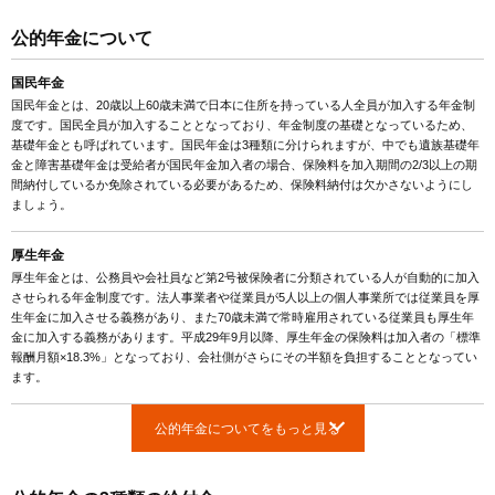
公的年金について
国民年金
国民年金とは、20歳以上60歳未満で日本に住所を持っている人全員が加入する年金制
度です。国民全員が加入することとなっており、年金制度の基礎となっているため、
基礎年金とも呼ばれています。国民年金は3種類に分けられますが、中でも遺族基礎年
金と障害基礎年金は受給者が国民年金加入者の場合、保険料を加入期間の2/3以上の期
間納付しているか免除されている必要があるため、保険料納付は欠かさないようにし
ましょう。
厚生年金
厚生年金とは、公務員や会社員など第2号被保険者に分類されている人が自動的に加入
させられる年金制度です。法人事業者や従業員が5人以上の個人事業所では従業員を厚
生年金に加入させる義務があり、また70歳未満で常時雇用されている従業員も厚生年
金に加入する義務があります。平成29年9月以降、厚生年金の保険料は加入者の「標準
報酬月額×18.3%」となっており、会社側がさらにその半額を負担することとなってい
ます。
公的年金についてをもっと見る