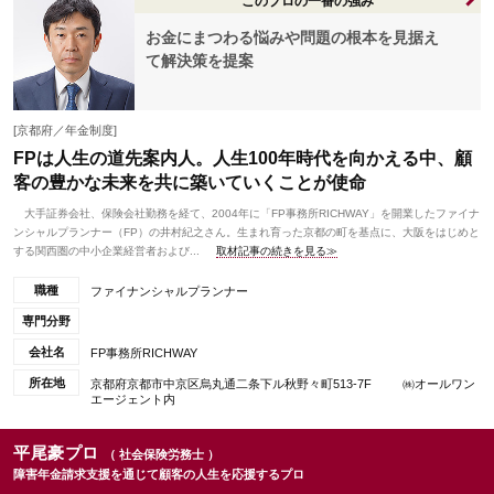
このプロの一番の強み
お金にまつわる悩みや問題の根本を見据え
て解決策を提案
[京都府／年金制度]
FPは人生の道先案内人。人生100年時代を向かえる中、顧
客の豊かな未来を共に築いていくことが使命
大手証券会社、保険会社勤務を経て、2004年に「FP事務所RICHWAY」を開業したファイナ
ンシャルプランナー（FP）の井村紀之さん。生まれ育った京都の町を基点に、大阪をはじめと
する関西圏の中小企業経営者および...
取材記事の続きを見る≫
職種
ファイナンシャルプランナー
専門分野
会社名
FP事務所RICHWAY
所在地
京都府京都市中京区烏丸通二条下ル秋野々町513-7F ㈱オールワン
エージェント内
平尾豪プロ
（ 社会保険労務士 ）
障害年金請求支援を通じて顧客の人生を応援するプロ