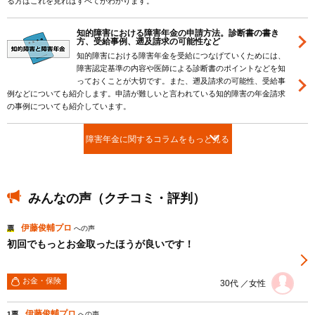
る方はこれを見ればすべてがわかります。
知的障害における障害年金の申請方法。診断書の書き
方、受給事例、遡及請求の可能性など
知的障害における障害年金を受給につなげていくためには、
障害認定基準の内容や医師による診断書のポイントなどを知
っておくことが大切です。また、遡及請求の可能性、受給事
例などについても紹介します。申請が難しいと言われている知的障害の年金請求
の事例についても紹介しています。
障害年金に関するコラムをもっと見る
みんなの声（クチコミ・評判）
伊藤俊輔プロ
票
への声
初回でもっとお金取ったほうが良いです！
お金・保険
30代 ／女性
伊藤俊輔プロ
1票
への声