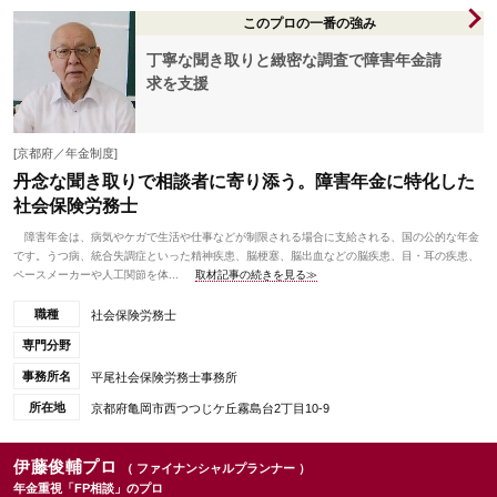
このプロの一番の強み
丁寧な聞き取りと緻密な調査で障害年金請
求を支援
[京都府／年金制度]
丹念な聞き取りで相談者に寄り添う。障害年金に特化した
社会保険労務士
障害年金は、病気やケガで生活や仕事などが制限される場合に支給される、国の公的な年金
です。うつ病、統合失調症といった精神疾患、脳梗塞、脳出血などの脳疾患、目・耳の疾患、
ペースメーカーや人工関節を体...
取材記事の続きを見る≫
職種
社会保険労務士
専門分野
事務所名
平尾社会保険労務士事務所
所在地
京都府亀岡市西つつじケ丘霧島台2丁目10-9
伊藤俊輔プロ
（ ファイナンシャルプランナー ）
年金重視「FP相談」のプロ