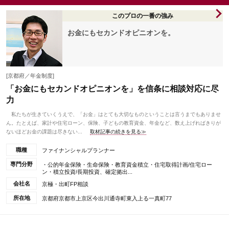
このプロの一番の強み
お金にもセカンドオピニオンを。
[京都府／年金制度]
「お金にもセカンドオピニオンを」を信条に相談対応に尽
力
私たちが生きていくうえで、「お金」はとても大切なものということは言うまでもありませ
ん。たとえば、家計や住宅ローン、保険、子どもの教育資金、年金など、数え上げればきりが
ないほどお金の課題は尽きない...
取材記事の続きを見る≫
職種
ファイナンシャルプランナー
専門分野
・公的年金保険・生命保険・教育資金積立・住宅取得計画/住宅ロー
ン・積立投資/長期投資、確定拠出...
会社名
京極・出町FP相談
所在地
京都府京都市上京区今出川通寺町東入上る一真町77