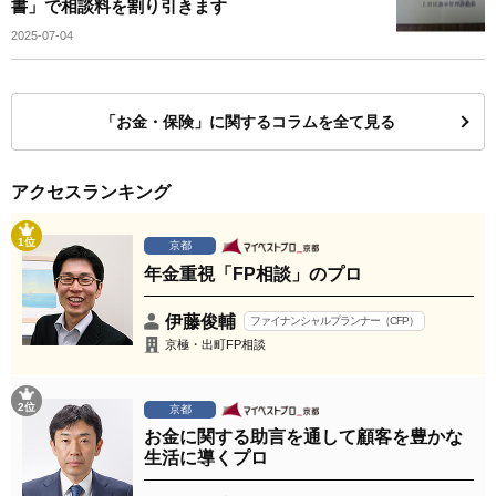
書」で相談料を割り引きます
2025-07-04
「お金・保険」に関するコラムを全て見る
アクセスランキング
1位
京都
年金重視「FP相談」のプロ
伊藤俊輔
ファイナンシャルプランナー（CFP）
京極・出町FP相談
2位
京都
お金に関する助言を通して顧客を豊かな
生活に導くプロ