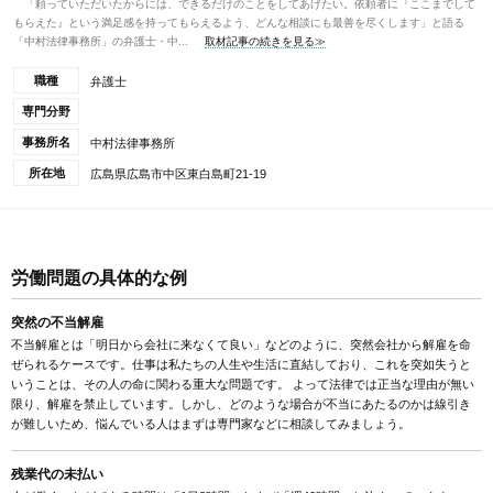
「頼っていただいたからには、できるだけのことをしてあげたい。依頼者に『ここまでして
もらえた』という満足感を持ってもらえるよう、どんな相談にも最善を尽くします」と語る
「中村法律事務所」の弁護士・中...
取材記事の続きを見る≫
職種
弁護士
専門分野
事務所名
中村法律事務所
所在地
広島県広島市中区東白島町21-19
労働問題の具体的な例
突然の不当解雇
不当解雇とは「明日から会社に来なくて良い」などのように、突然会社から解雇を命
ぜられるケースです。仕事は私たちの人生や生活に直結しており、これを突如失うと
いうことは、その人の命に関わる重大な問題です。 よって法律では正当な理由が無い
限り、解雇を禁止しています。しかし、どのような場合が不当にあたるのかは線引き
が難しいため、悩んでいる人はまずは専門家などに相談してみましょう。
残業代の未払い