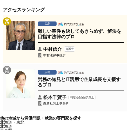
アクセスランキング
1位
広島
難しい事件も決してあきらめず、解決を
目指す法律のプロ
中村信介
弁護士
中村法律事務所
2位
広島
労務の知見とIT活用で企業成長を支援す
るプロ
松本千賀子
特定社会保険労務士
白島社勞士事務所
他の地域から労働問題・就業の専門家を探す
北海道・東北
北海道