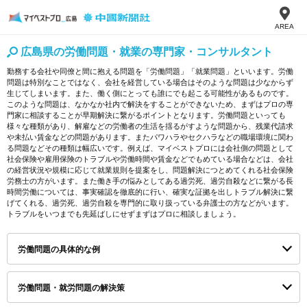
AREA
広島県の労働問題・就業の専門家・コンサルタント
勤務する会社や同僚と間に抱える問題を「労働問題」「就業問題」といいます。労働
問題は特別なことではなく、会社を経営している場合はそのような問題は少なからず
生じてしまいます。また、働く側にとっても誰にでも起こる可能性があるものです。
このような問題は、なかなか社内で解決をすることができないため、まずはプロの専
門家に相談することが早期解決に繋がるポイントとなります。労働問題といっても
様々な種類があり、解雇などの労働者の生活を揺るがすような問題から、残業代請求
や未払い賃金などの問題があります。またパワハラやセクハラなどの職場環境に関わ
る問題などその種類は幅広いです。例えば、マイベストプロには会社側の問題として
社会保険や雇用保険のトラブルや労働時間や賃金などでもめている場合などは、会社
の経営状況や規模に応じて就業規則を提案をし、問題解決につとめてくれる社会保険
労務士の方がいます。また働き手の悩みとしてある過労死、過労自殺などに繋がる長
時間労働については、事実確認を徹底的に行い、確実な証拠を出しトラブル解決に繋
げてくれる、過労死、過労自殺を専門的に取り扱っている弁護士の方などがいます。
トラブルをいつまでも先延ばしにせずまずはプロに相談しましょう。
労働問題の具体的な例
労働問題・就労問題の解決策