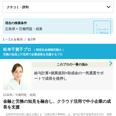
クチコミ・評判
現在の検索条件
＋
広島県
×
労働問題・就業
フリーワー
ドで絞込み
1～2
2
人を表示 ／ 全
件
松本千賀子プロ
（ 特定社会保険労務士 ）
労務の知見とIT活用で企業成長を支援するプロ
このプロの一番の強み
給与計算×就業規則×助成金の一気通貫サポ
ートで成長を後押し
[広島県／労働問題・就業]
金融と労務の知見を融合し、クラウド活用で中小企業の成
長を支援
広島市中区白島に拠点を構える「白島社勞士事務所」は、給与計算や各種手続き代行、就業