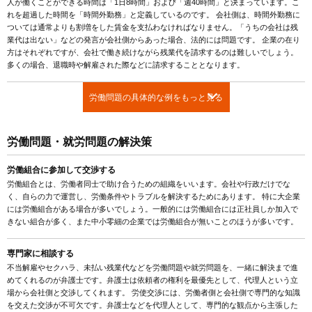
人が働くことができる時間は「1日8時間」および「週40時間」と決まっています。こ
れを超過した時間を「時間外勤務」と定義しているのです。 会社側は、時間外勤務に
ついては通常よりも割増をした賃金を支払わなければなりません。「うちの会社は残
業代は出ない」などの発言が会社側からあった場合、法的には問題です。 企業の在り
方はそれぞれですが、会社で働き続けながら残業代を請求するのは難しいでしょう。
多くの場合、退職時や解雇された際などに請求することとなります。
労働問題の具体的な例をもっと見る
労働問題・就労問題の解決策
労働組合に参加して交渉する
労働組合とは、労働者同士で助け合うための組織をいいます。会社や行政だけでな
く、自らの力で運営し、労働条件やトラブルを解決するためにあります。 特に大企業
には労働組合がある場合が多いでしょう。一般的には労働組合には正社員しか加入で
きない組合が多く、また中小零細の企業では労働組合が無いことのほうが多いです。
専門家に相談する
不当解雇やセクハラ、未払い残業代などを労働問題や就労問題を、一緒に解決まで進
めてくれるのが弁護士です。弁護士は依頼者の権利を最優先として、代理人という立
場から会社側と交渉してくれます。 労使交渉には、労働者側と会社側で専門的な知識
を交えた交渉が不可欠です。弁護士などを代理人として、専門的な観点から主張した