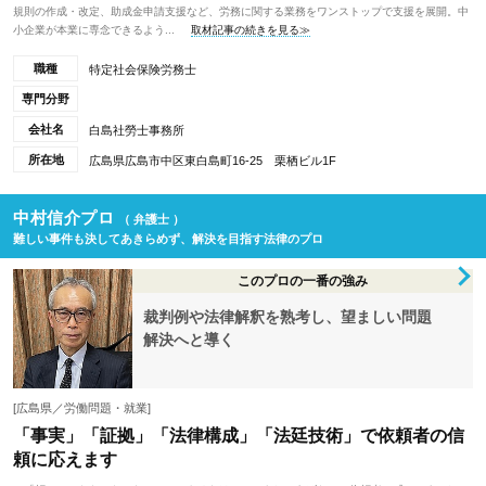
規則の作成・改定、助成金申請支援など、労務に関する業務をワンストップで支援を展開。中
小企業が本業に専念できるよう...
取材記事の続きを見る≫
職種
特定社会保険労務士
専門分野
会社名
白島社勞士事務所
所在地
広島県広島市中区東白島町16-25 栗栖ビル1F
中村信介プロ
（ 弁護士 ）
難しい事件も決してあきらめず、解決を目指す法律のプロ
このプロの一番の強み
裁判例や法律解釈を熟考し、望ましい問題
解決へと導く
[広島県／労働問題・就業]
「事実」「証拠」「法律構成」「法廷技術」で依頼者の信
頼に応えます