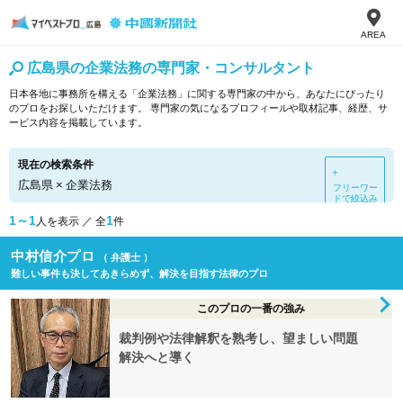
AREA
広島県の企業法務の専門家・コンサルタント
日本各地に事務所を構える「企業法務」に関する専門家の中から、あなたにぴったり
のプロをお探しいただけます。 専門家の気になるプロフィールや取材記事、経歴、サ
ービス内容を掲載しています。
現在の検索条件
＋
広島県
×
企業法務
フリーワー
ドで絞込み
1～1
1
人を表示 ／ 全
件
中村信介プロ
（ 弁護士 ）
難しい事件も決してあきらめず、解決を目指す法律のプロ
このプロの一番の強み
裁判例や法律解釈を熟考し、望ましい問題
解決へと導く