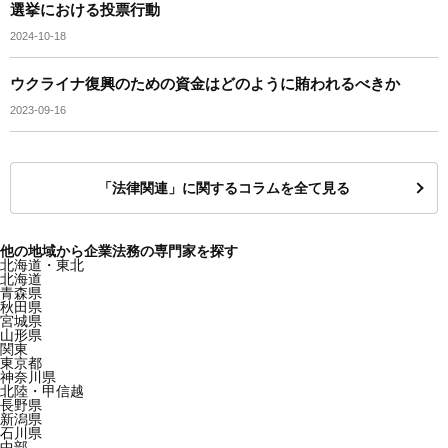
選挙における投票行動
2024-10-18
ウクライナ復興のための資金はどのように賄われるべきか
2023-09-16
「法律関連」に関するコラムを全て見る
他の地域から企業法務の専門家を探す
北海道・東北
北海道
青森県
秋田県
宮城県
山形県
関東
東京都
神奈川県
北陸・甲信越
長野県
新潟県
石川県
中部