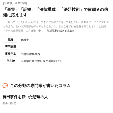
[広島県／企業法務]
「事実」「証拠」「法律構成」「法廷技術」で依頼者の信
頼に応えます
「頼っていただいたからには、できるだけのことをしてあげたい。依頼者に『ここまでして
もらえた』という満足感を持ってもらえるよう、どんな相談にも最善を尽くします」と語る
「中村法律事務所」の弁護士・中...
取材記事の続きを見る≫
職種
弁護士
専門分野
事務所名
中村法律事務所
所在地
広島県広島市中区東白島町21-19
この分野の専門家が書いたコラム
袴田事件を裁いた悲運の人
2024-11-20