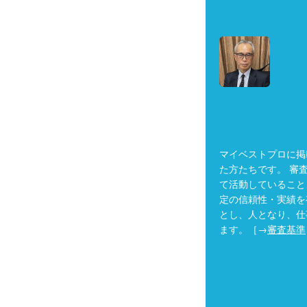
マイベストプロに掲
た方たちです。 審
て活動していること
定の信頼性・実績を
とし、人となり、仕
ます。［→
審査基準