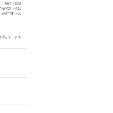
）／離婚（慰謝
労働問題（主に
、経営判断への
対応しています