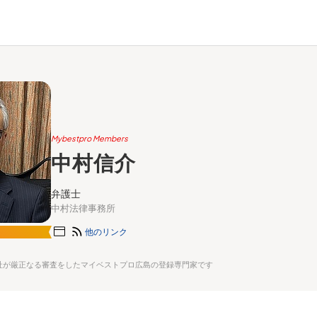
Mybestpro Members
中村信介
弁護士
中村法律事務所
他のリンク
社が厳正なる審査をしたマイベストプロ広島の登録専門家です