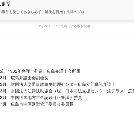
えます
い事件も決してあきらめず、解決を目指す法律のプロ
マイベストプロ広島による取材記事
業。1982年弁護士登録。広島弁護士会所属
7年3月 広島弁護士会副会長
04年3月 財団法人交通事故紛争処理センター広島支部嘱託弁護士
007年3月 財団法人法律扶助協会（現・日本司法支援センター法テラス）
22年3月 中国四国地方年金記録訂正審議会委員
24年7月 広島市中区選挙管理委員会委員長