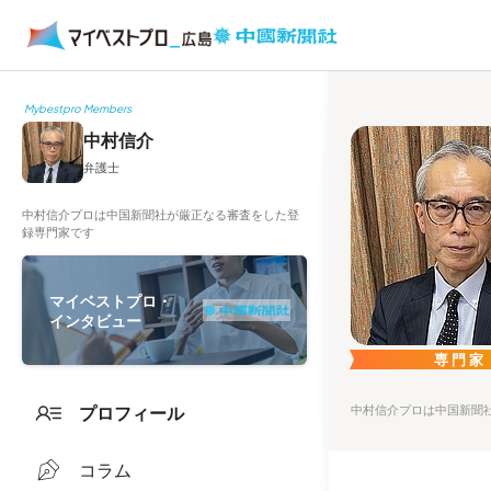
Mybestpro Members
中村信介
弁護士
中村信介プロは中国新聞社が厳正なる審査をした登
録専門家です
マイベストプロ・
インタビュー
専門家
プロフィール
中村信介プロは中国新聞
コラム