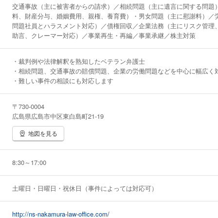
交通事故（主に被害者からの請求）／相続問題（主に遺言に関する問題
料、財産分与、婚姻費用、親権、養育費）・男女問題（主に慰謝料）／
問題社員とハラスメント対応）／債権回収／企業法務（主にリスク管理
助言、クレーマー対応）／事業再生・再編／事業承継／株主対策
・裁判例や法律解釈を熟知したベテラン弁護士
・相続問題、交通事故の賠償問題、企業の労働問題などを中心に幅広く
・難しい事件の相談にも対応します
〒730-0004
広島県広島市中区東白島町21-19
地図を見る
8:30～17:00
土曜日・日曜日・祝休日（事件によっては対応可）
http://ns-nakamura-law-office.com/