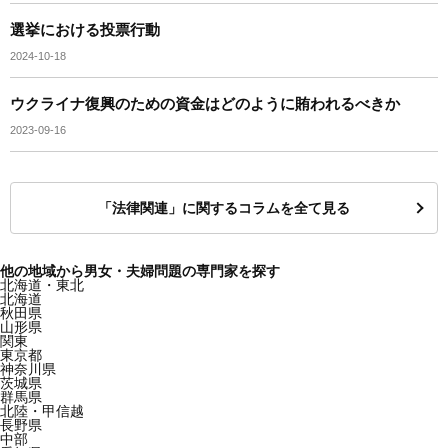
選挙における投票行動
2024-10-18
ウクライナ復興のための資金はどのように賄われるべきか
2023-09-16
「法律関連」に関するコラムを全て見る
他の地域から男女・夫婦問題の専門家を探す
北海道・東北
北海道
秋田県
山形県
関東
東京都
神奈川県
茨城県
群馬県
北陸・甲信越
長野県
中部