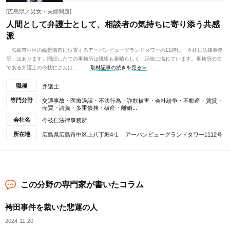
[広島県／男女・夫婦問題]
人間として弁護士として、相談者の気持ちに寄り添う共感
派
広島市中区の縮景園前に位置するアーバンビューグランドタワーの11階に「今枝仁法律事務
所」はあります。開設したての事務所は眺望も素晴らしく、活気に溢れています。事務所の主
である弁護士の今枝仁さんは、...
取材記事の続きを見る≫
職種
弁護士
専門分野
交通事故・医療過誤・不法行為・詐欺被害・会社紛争・不動産・賃貸・
売買・請負・多重債務・破産・離婚...
会社名
今枝仁法律事務所
所在地
広島県広島市中区上八丁堀4-1 アーバンビューグランドタワー1112号
この分野の専門家が書いたコラム
袴田事件を裁いた悲運の人
2024-11-20