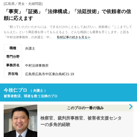
[広島県／男女・夫婦問題]
「事実」「証拠」「法律構成」「法廷技術」で依頼者の信
頼に応えます
「頼っていただいたからには、できるだけのことをしてあげたい。依頼者に『ここまでして
もらえた』という満足感を持ってもらえるよう、どんな相談にも最善を尽くします」と語る
「中村法律事務所」の弁護士・中...
取材記事の続きを見る≫
職種
弁護士
専門分野
事務所名
中村法律事務所
所在地
広島県広島市中区東白島町21-19
今枝仁プロ
（ 弁護士 ）
被害者救済、弱者を救う法律のプロ
このプロの一番の強み
検察官、裁判所事務官、被害者支援センタ
ーの多角的経験