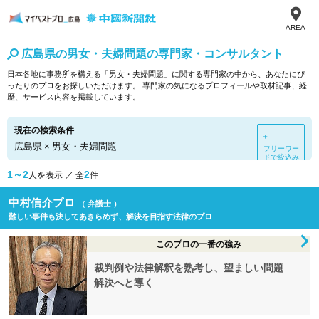
AREA
広島県の男女・夫婦問題の専門家・コンサルタント
日本各地に事務所を構える「男女・夫婦問題」に関する専門家の中から、あなたにぴ
ったりのプロをお探しいただけます。 専門家の気になるプロフィールや取材記事、経
歴、サービス内容を掲載しています。
現在の検索条件
＋
広島県
×
男女・夫婦問題
フリーワー
ドで絞込み
1～2
2
人を表示 ／ 全
件
中村信介プロ
（ 弁護士 ）
難しい事件も決してあきらめず、解決を目指す法律のプロ
このプロの一番の強み
裁判例や法律解釈を熟考し、望ましい問題
解決へと導く