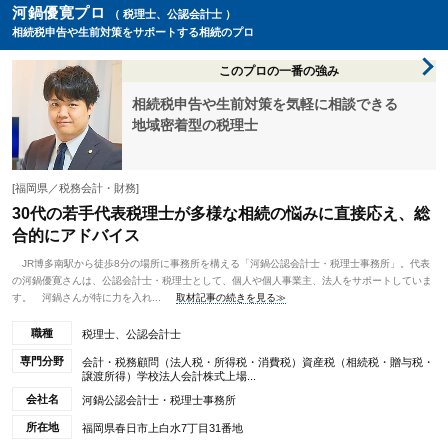
河鍋優寛プロ
（ 税理士、公認会計士 ）
相続税申告や生前対策をサポートする相続のプロ
このプロの一番の強み
相続税申告や生前対策を気軽に相談できる
地域密着型の税理士
[福岡県／税務会計・財務]
30代の若手代表税理士が多様な相続の悩みに直接応え、総
合的にアドバイス
JR博多南駅から徒歩8分の場所に事務所を構える「河鍋公認会計士・税理士事務所」。代表
の河鍋優寛さんは、公認会計士・税理士として、個人や個人事業主、法人をサポートしていま
す。 河鍋さんが特に力を入れ...
取材記事の続きを見る≫
職種
税理士、公認会計士
専門分野
会計・税務顧問（法人税・所得税・消費税）資産税（相続税・贈与税・
譲渡所得）学校法人会計株式上場...
会社名
河鍋公認会計士・税理士事務所
所在地
福岡県春日市上白水7丁目31番地