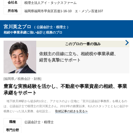
会社名
税理士法人アイ・タックスファーム
所在地
福岡県福岡市早良区百道1-16-10 エ・メゾン百道107
宮川英之プロ
（ 公認会計士・税理士 ）
相続や事業承継に強い会計と税務のプロ
このプロの一番の強み
依頼主の目線に立ち、相続税や事業承継、
経営を真摯にサポート
[福岡県／税務会計・財務]
豊富な実務経験を活かし、不動産や事業資産の相続、事業
承継をサポート
地下鉄天神駅から徒歩約1分と、アクセスのよい立地に「宮川公認会計事務所」を構えるの
は、公認会計士で税理士の宮川英之さん。2013年の創業以来、8人のスタッフとともに会計や
税務といった法人業務、会社設立...
取材記事の続きを見る≫
職種
公認会計士・税理士
専門分野