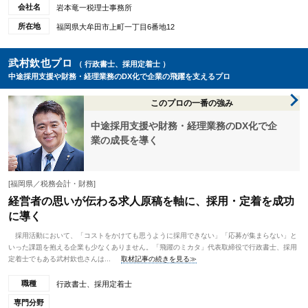
会社名
岩本竜一税理士事務所
所在地
福岡県大牟田市上町一丁目6番地12
武村欽也プロ
（ 行政書士、採用定着士 ）
中途採用支援や財務・経理業務のDX化で企業の飛躍を支えるプロ
このプロの一番の強み
中途採用支援や財務・経理業務のDX化で企
業の成長を導く
[福岡県／税務会計・財務]
経営者の思いが伝わる求人原稿を軸に、採用・定着を成功
に導く
採用活動において、「コストをかけても思うように採用できない」「応募が集まらない」と
いった課題を抱える企業も少なくありません。「飛躍のミカタ」代表取締役で行政書士、採用
定着士でもある武村欽也さんは...
取材記事の続きを見る≫
職種
行政書士、採用定着士
専門分野