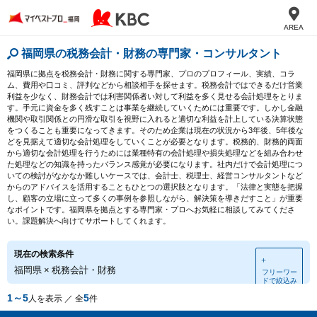
AREA
福岡県の税務会計・財務の専門家・コンサルタント
福岡県に拠点を税務会計・財務に関する専門家、プロのプロフィール、実績、コラ
ム、費用や口コミ、評判などから相談相手を探せます。税務会計ではできるだけ営業
利益を少なく、財務会計では利害関係者い対して利益を多く見せる会計処理をとりま
す。手元に資金を多く残すことは事業を継続していくためには重要です。しかし金融
機関や取引関係との円滑な取引を視野に入れると適切な利益を計上している決算状態
をつくることも重要になってきます。そのため企業は現在の状況から3年後、5年後な
どを見据えて適切な会計処理をしていくことが必要となります。税務的、財務的両面
から適切な会計処理を行うためには業種特有の会計処理や損失処理などを組み合わせ
た処理などの知識を持ったバランス感覚が必要になります。社内だけで会計処理につ
いての検討がなかなか難しいケースでは、会計士、税理士、経営コンサルタントなど
からのアドバイスを活用することもひとつの選択肢となります。「法律と実態を把握
し、顧客の立場に立って多くの事例を参照しながら、解決策を導きだすこと」が重要
なポイントです。福岡県を拠点とする専門家・プロへお気軽に相談してみてくださ
い。課題解決へ向けてサポートしてくれます。
現在の検索条件
＋
福岡県
×
税務会計・財務
フリーワー
ドで絞込み
1～5
5
人を表示 ／ 全
件