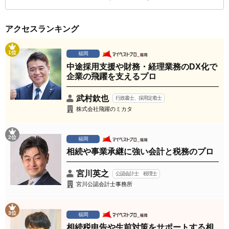
アクセスランキング
1位
福岡
中途採用支援や財務・経理業務のDX化で
企業の飛躍を支えるプロ
武村欽也
行政書士、採用定着士
株式会社飛躍のミカタ
2位
福岡
相続や事業承継に強い会計と税務のプロ
宮川英之
公認会計士 税理士
宮川公認会計士事務所
3位
福岡
相続税申告や生前対策をサポートする相