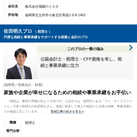
会社名
株式会社飛躍のミカタ
所在地
福岡県北九州市小倉北区馬借1-9-8-1403
佐田明久プロ
（ 税理士 ）
円滑な相続と事業承継をサポートする税務と会計のプロ
このプロの一番の強み
公認会計士・税理士・CFP資格を有し、相
続と事業承継に注力
[福岡県／税務会計・財務]
家族や企業が幸せになるための相続や事業承継をお手伝い
「相続は、事前の準備が何より大切です」と話すのは、福岡市にある「アイ・タックスファ
ーム」代表で税理士の佐田明久さん。地域に根差して個人の相続から企業の税務、事業承継な
どの相談に応じています。 ...
取材記事の続きを見る≫
職種
税理士
専門分野