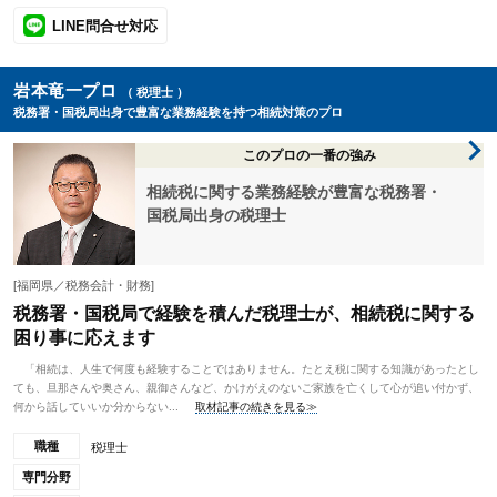
LINE問合せ対応
岩本竜一プロ
（ 税理士 ）
税務署・国税局出身で豊富な業務経験を持つ相続対策のプロ
このプロの一番の強み
相続税に関する業務経験が豊富な税務署・
国税局出身の税理士
[福岡県／税務会計・財務]
税務署・国税局で経験を積んだ税理士が、相続税に関する
困り事に応えます
「相続は、人生で何度も経験することではありません。たとえ税に関する知識があったとし
ても、旦那さんや奥さん、親御さんなど、かけがえのないご家族を亡くして心が追い付かず、
何から話していいか分からない...
取材記事の続きを見る≫
職種
税理士
専門分野