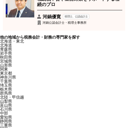
続のプロ
河鍋優寛
税理士、公認会計士
河鍋公認会計士・税理士事務所
他の地域から税務会計・財務の専門家を探す
北海道・東北
北海道
青森県
岩手県
秋田県
宮城県
山形県
関東
東京都
神奈川県
千葉県
埼玉県
栃木県
群馬県
北陸・甲信越
山梨県
富山県
石川県
中部
愛知県
静岡県
三重県