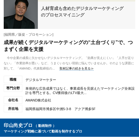
人材育成も含めたデジタルマーケティング
のプロセスマイニング
[福岡県／販促・プロモーション]
成果が続くデジタルマーケティングの“土台づくり”で、つ
まずく企業を支援
今や企業の成長に欠かせないデジタルマーケティング。「効果が見えにくい」「人手が足り
ない」「作業効率が悪い」など、うまくいかない現状に悩んでいませんか。そのような課題に
対して、「AMAND」代表取締役の...
取材記事の続きを見る≫
職種
デジタルマーケター
専門分野
単発的な広告成果ではなく、事業成長を見据えたマーケティング全体設
計を専門とする。CV獲得後のLTV最大...
会社名
AMAND株式会社
所在地
福岡県福岡市博多区中洲5-3-8 アクア博多5F
印山尚史プロ
（ 動画制作 ）
マーケティング戦略に基づいて動画を制作するプロ