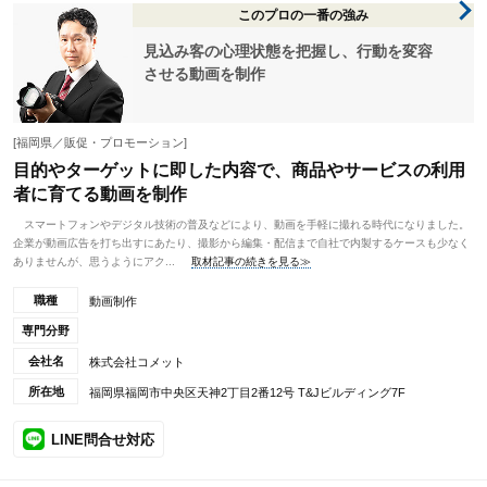
このプロの一番の強み
見込み客の心理状態を把握し、行動を変容
させる動画を制作
[福岡県／販促・プロモーション]
目的やターゲットに即した内容で、商品やサービスの利用
者に育てる動画を制作
スマートフォンやデジタル技術の普及などにより、動画を手軽に撮れる時代になりました。
企業が動画広告を打ち出すにあたり、撮影から編集・配信まで自社で内製するケースも少なく
ありませんが、思うようにアク...
取材記事の続きを見る≫
職種
動画制作
専門分野
会社名
株式会社コメット
所在地
福岡県福岡市中央区天神2丁目2番12号 T&Jビルディング7F
LINE問合せ対応