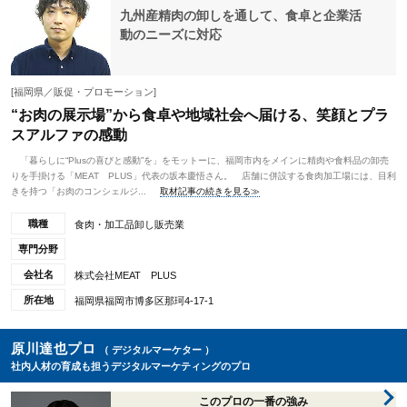
九州産精肉の卸しを通して、食卓と企業活
動のニーズに対応
[福岡県／販促・プロモーション]
“お肉の展示場”から食卓や地域社会へ届ける、笑顔とプラ
スアルファの感動
「暮らしに“Plusの喜びと感動”を」をモットーに、福岡市内をメインに精肉や食料品の卸売
りを手掛ける「MEAT PLUS」代表の坂本慶悟さん。 店舗に併設する食肉加工場には、目利
きを持つ「お肉のコンシェルジ...
取材記事の続きを見る≫
職種
食肉・加工品卸し販売業
専門分野
会社名
株式会社MEAT PLUS
所在地
福岡県福岡市博多区那珂4-17-1
原川達也プロ
（ デジタルマーケター ）
社内人材の育成も担うデジタルマーケティングのプロ
このプロの一番の強み