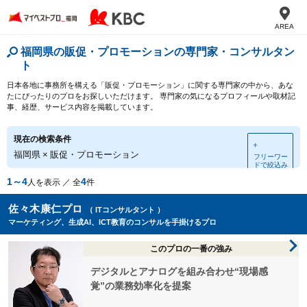
AREA
福岡県の販促・プロモーションの専門家・コンサルタン
ト
日本各地に事務所を構える「販促・プロモーション」に関する専門家の中から、あな
たにぴったりのプロをお探しいただけます。 専門家の気になるプロフィールや取材記
事、経歴、サービス内容を掲載しています。
現在の検索条件
＋
福岡県
×
販促・プロモーション
フリーワー
ドで絞込み
1～4
4
人を表示 ／ 全
件
佐々木康仁プロ
（ ITコンサルタント ）
マーケティング、生成AI、ICT教育のコンサルを手掛けるプロ
このプロの一番の強み
デジタルとアナログを組み合わせ“現場感
覚”の業務効率化を提案