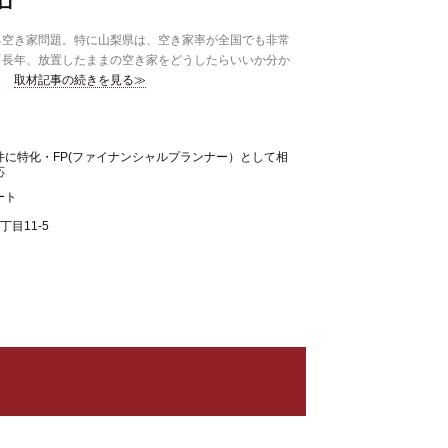
ロ
空き家問題。特に山梨県は、空き家率が全国でも非常
「長年、放置したままの空き家をどうしたらいいか分か
取材記事の続きを見る≫
件に特化・FP(ファイナンシャルプランナー）として相
応
ート
目11-5