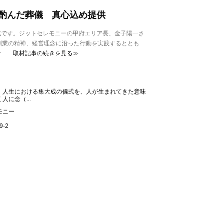
酌んだ葬儀 真心込め提供
です。ジットセレモニーの甲府エリア長、金子陽一さ
創業の精神、経営理念に沿った行動を実践するととも
..
取材記事の続きを見る≫
 人生における集大成の儀式を、人が生まれてきた意味
に念（...
モニー
-2