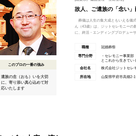
故人、ご遺族の「念い」
葬儀は人生の集大成ともいえる儀式
ん（43歳）は、ジットセレモニーの
に、終活・エンディングプロデューサ.
職種
冠婚葬祭
専門分野
・セレモニー事業部
とこれから生きていく人
このプロの一番の強み
会社名
株式会社ジットセレ
遺族の念（おも）いを大切
所在地
山梨県甲府市高畑2-19
に、寄り添い真心込めて対
応いたします