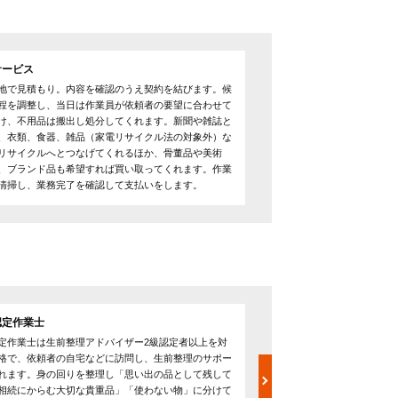
サービス
地で見積もり。内容を確認のうえ契約を結びます。候
程を調整し、当日は作業員が依頼者の要望に合わせて
け、不用品は搬出し処分してくれます。新聞や雑誌と
、衣類、食器、雑品（家電リサイクル法の対象外）な
リサイクルへとつなげてくれるほか、骨董品や美術
、ブランド品も希望すれば買い取ってくれます。作業
清掃し、業務完了を確認して支払いをします。
認定作業士
生前整理診断士
定作業士は生前整理アドバイザー2級認定者以上を対
生前整理診断士は生前整理ア
格で、依頼者の自宅などに訪問し、生前整理のサポー
きる資格で、片付けや介護
れます。身の回りを整理し「思い出の品として残して
して活動。内容に応じて各
相続にからむ大切な貴重品」「使わない物」に分けて
徴です。生前整理は自分の