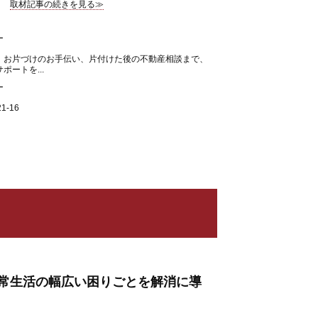
取材記事の続きを見る≫
ー
、お片づけのお手伝い、片付けた後の不動産相談まで、
ートを...
ー
-16
常生活の幅広い困りごとを解消に導