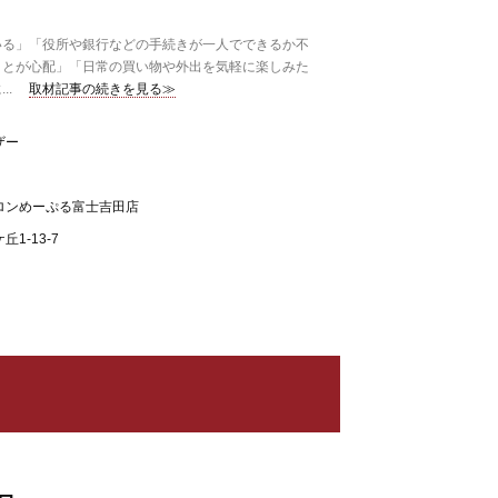
る」「役所や銀行などの手続きが一人でできるか不
ことが心配」「日常の買い物や外出を気軽に楽しみた
.
取材記事の続きを見る≫
ザー
ロンめーぷる富士吉田店
1-13-7