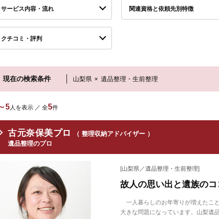
サービス内容・流れ
関連資格と依頼先別特徴
クチコミ・評判
現在の検索条件
山梨県
×
遺品整理・生前整理
～5
5
人を表示 ／ 全
件
古元奈保美プロ
（ 整理収納アドバイザー ）
遺品整理のプロ
[山梨県／遺品整理・生前整理]
故人の思い出と遺族のコ
一人暮らしのお年寄りが増えたこと
大きな問題になっています。山梨遺