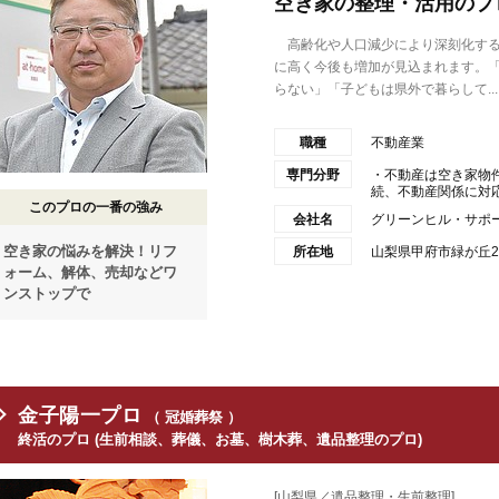
空き家の整理・活用のプ
高齢化や人口減少により深刻化する
に高く今後も増加が見込まれます。
らない」「子どもは県外で暮らして...
職種
不動産業
専門分野
・不動産は空き家物
続、不動産関係に対
このプロの一番の強み
会社名
グリーンヒル・サポ
空き家の悩みを解決！リフ
所在地
山梨県甲府市緑が丘2丁
ォーム、解体、売却などワ
ンストップで
金子陽一プロ
（ 冠婚葬祭 ）
終活のプロ (生前相談、葬儀、お墓、樹木葬、遺品整理のプロ)
[山梨県／遺品整理・生前整理]