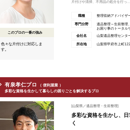
片付けや清掃、不用品の処分を行っ...
職種
整理収納アドバイザ
専門分野
遺品整理～生前整理
お困り事のトータルサポ
このプロの一番の強み
会社名
山梨遺品整理センタ
色々な片付けに対応しま
所在地
山梨県甲府市上町1221
す。
有泉孝仁プロ
（ 便利屋業 ）
多彩な資格を生かして暮らしの困りごとを解決するプロ
[山梨県／遺品整理・生前整理]
多彩な資格を生かし、日
く