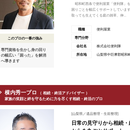
昭和町西条で便利屋業「便利隊」を
困りごとを幅広くサポートしていま
取っても生えてくる庭の雑草、伸...
職種
便利屋業
専門分野
このプロの一番の強み
会社名
株式会社便利隊
専門資格を生かし身の回り
所在地
山梨県中巨摩郡昭和町
の幅広い「困った」を解消
へ導きます
横内秀一プロ
（ 相続・終活アドバイザー ）
家族の笑顔と絆を守るために力を尽くす相続・終活のプロ
[山梨県／遺品整理・生前整理]
日常の見守りから相続・