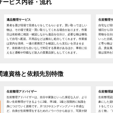
サービス内容・流れ
遺品整理サービス
生前整理
業者を選び現場で見積もりをしてもらいます。買い取ってほしい
自宅など現
物は、その場で査定・買い取りしてくれる場合があります。作業
補日から日
日は依頼者に相談・確認しながら遺品を仕分け、必要な物は梱包
荷物を仕分
して自宅へ配送。不用品などは搬出し処分してくれます。作業後
いった古紙
は室内を清掃。一連の業務完了を確認したら支払いを済ませま
ど専ら物は
す。依頼者の立ち合いなしで対応する業者があるほか、事前に伝
品、貴金属
えると通帳や印鑑など故人の貴重品探しもしてくれます。
後は室内を
関連資格と依頼先別特徴
生前整理アドバイザー
生前整理
生前整理アドバイザーは、自分や家族といった身近な人が、より
生前整理認
良い生前整理ができるように2級、準1級、1級と段階的に知識を
象にした資
身につけていく資格です。片づけやエンディングノート作成な
トをしてく
ど、自身が生前整理をするためのノウハウから始まり、写真や財
おく物」「