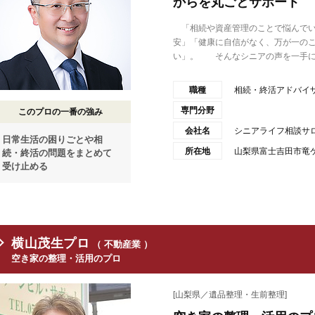
からを丸ごとサポート
「相続や資産管理のことで悩んでい
安」「健康に自信がなく、万が一の
い」。 そんなシニアの声を一手に..
職種
相続・終活アドバイ
専門分野
このプロの一番の強み
会社名
シニアライフ相談サ
日常生活の困りごとや相
所在地
山梨県富士吉田市竜ケ丘
続・終活の問題をまとめて
受け止める
横山茂生プロ
（ 不動産業 ）
空き家の整理・活用のプロ
[山梨県／遺品整理・生前整理]