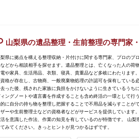
山梨県の遺品整理・生前整理の専門家
山梨県に拠点を構える整理収納・片付けに関する専門家、プロのプ
判などから相談相手を探せます。遺品整理とは、亡くなった人の荷
家電や家具、生活用品、衣類、寝具、貴重品など多岐にわたります
の資格が存在し、古物商、一般廃棄物処理の許認可を保有している
を去った後、残された家族に負担をかけないように生きているうち
ディングノートや遺言書を作成することも含め終活の一環として行
期的に自分の持ち物を整理し把握することで不用品を減らすことが
イザーや生前整理士などの資格者などがサービスを提供しています
終活を意識した作法、作業の知見を有しているのが特徴です。 山梨
してみてください。きっとヒントが見つかるはずです。