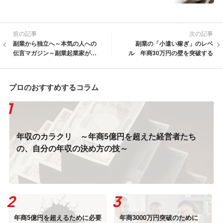
前の記事
次の記事
副業から独立へ～本気の人への
副業の「小遣い稼ぎ」のレベ
伝言マガジン～副業起業家が、
ル 年商30万円の壁を突破する
本業に知られずに会社を設立す
る方法
プロのおすすめするコラム
年収のカラクリ ～年商5億円を超えた経営者たち
の、自分の年収の決め方の技～
年商5億円を超えるために必要
年商3000万円突破のために