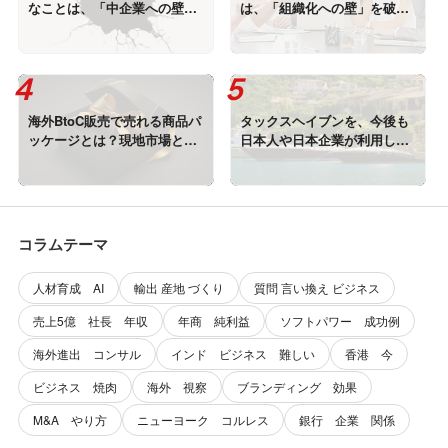
なことは、「中企業への壁」
は、「組織化への壁」を破
を破ること！
れ！
海外BtoC販売で売れる商品パ
タックスヘイブンを、今後も
ッケージとは？現地市場と消
日本人や日本企業が利用し続
費者に選ばれるデザイン戦略
ける条件
コラムテーマ
人材育成 AI
輸出 産地 づくり
質問 言い換え ビジネス
売上5億 社長 年収
年商 純利益
ソフトパワー 成功例
海外進出 コンサル
インド ビジネス 難しい
香港 今
ビジネス 焼肉
海外 視察
ブランディング 効果
M&A やり方
ニューヨーク コルレス
銀行 企業 関係