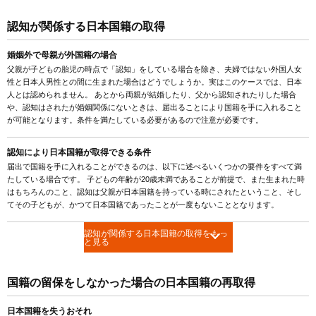
認知が関係する日本国籍の取得
婚姻外で母親が外国籍の場合
父親が子どもの胎児の時点で「認知」をしている場合を除き、夫婦ではない外国人女
性と日本人男性との間に生まれた場合はどうでしょうか。実はこのケースでは、日本
人とは認められません。 あとから両親が結婚したり、父から認知されたりした場合
や、認知はされたが婚姻関係にないときは、届出ることにより国籍を手に入れること
が可能となります。条件を満たしている必要があるので注意が必要です。
認知により日本国籍が取得できる条件
届出で国籍を手に入れることができるのは、以下に述べるいくつかの要件をすべて満
たしている場合です。 子どもの年齢が20歳未満であることが前提で、また生まれた時
はもちろんのこと、認知は父親が日本国籍を持っている時にされたということ、そし
てその子どもが、かつて日本国籍であったことが一度もないこととなります。
認知が関係する日本国籍の取得をもっ
と見る
国籍の留保をしなかった場合の日本国籍の再取得
日本国籍を失うおそれ