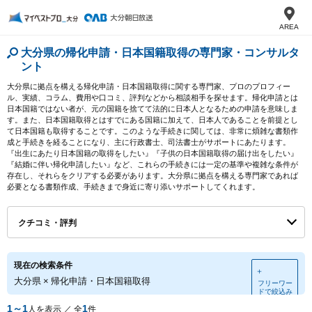
AREA
大分県の帰化申請・日本国籍取得の専門家・コンサルタ
ント
大分県に拠点を構える帰化申請・日本国籍取得に関する専門家、プロのプロフィー
ル、実績、コラム、費用や口コミ、評判などから相談相手を探せます。帰化申請とは
日本国籍ではない者が、元の国籍を捨てて法的に日本人となるための申請を意味しま
す。また、日本国籍取得とはすでにある国籍に加えて、日本人であることを前提とし
て日本国籍も取得することです。このような手続きに関しては、非常に煩雑な書類作
成と手続きを経ることになり、主に行政書士、司法書士がサポートにあたります。
『出生にあたり日本国籍の取得をしたい』『子供の日本国籍取得の届け出をしたい』
『結婚に伴い帰化申請したい』など、これらの手続きには一定の基準や複雑な条件が
存在し、それらをクリアする必要があります。大分県に拠点を構える専門家であれば
必要となる書類作成、手続きまで身近に寄り添いサポートしてくれます。
クチコミ・評判
現在の検索条件
＋
大分県
×
帰化申請・日本国籍取得
フリーワー
ドで絞込み
1～1
1
人を表示 ／ 全
件