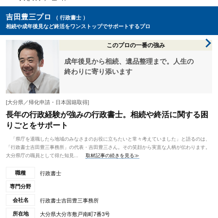
吉田豊三プロ
（ 行政書士 ）
相続や成年後見など終活をワンストップでサポートするプロ
このプロの一番の強み
成年後見から相続、遺品整理まで。人生の
終わりに寄り添います
[大分県／帰化申請・日本国籍取得]
長年の行政経験が強みの行政書士。相続や終活に関する困
りごとをサポート
「県庁を退職したら地域のみなさまのお役に立ちたいと常々考えていました」と語るのは、
「行政書士吉田豊三事務所」の代表・吉田豊三さん。その笑顔から実直な人柄が伝わります。
大分県庁の職員として得た知見...
取材記事の続きを見る≫
職種
行政書士
専門分野
会社名
行政書士吉田豊三事務所
所在地
大分県大分市敷戸南町7番3号