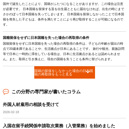
国外で誕生したことにより、国籍がふたつになることがありますが、この場合は注意
が必要です。 日本国籍を留保する旨を出生届とともに届出なければ、出生の時にまで
さかのぼって日本国籍を失ってしまいます。 日本国籍を留保しなかったことで日本国
籍を喪失した子どもは、条件を満たすことにより再び取得することが可能になるので
す。
国籍留保をせずに日本国籍を失った場合の再取得の条件
国籍留保をせずに日本国籍を失った場合の再取得の条件は、子どもの年齢が届出の時
点で20歳未満であることや、生活拠点が日本にあることです。 旅行や観光、親族訪問
等で日本に一時的に滞在している場合は、日本に生活拠点があるとは認められませ
ん。また、取得と引き換えに、現在の国籍を失うことも条件に挙げられます。
国籍の留保をしなかった場合の日本国
籍の再取得をもっと見る
この分野の専門家が書いたコラム
外国人材雇用の相談を受けて
2026-02-18
入国在留手続関係申請取次業務（入管業務）を始めました