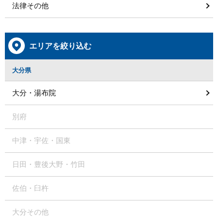
法律その他
エリアを絞り込む
大分県
大分・湯布院
別府
中津・宇佐・国東
日田・豊後大野・竹田
佐伯・臼杵
大分その他