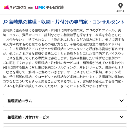
AREA
宮崎県の整理・収納・片付けの専門家・コンサルタント
宮崎県に拠点を構える整理収納・片付けに関する専門家、プロのプロフィール、実
績、コラム、費用や口コミ、評判などから相談相手を探せます。家庭を中心とした
「片付かない」「捨てられない」「物があふれる」などの悩みに対し、モノに関する
考え方や残すものと捨てるものの選び方など、今後の生活に役立つ知恵をアドバイ
ス。主に整理収納アドバイザーや整理収納コンサルタントと呼ばれる資格が有名です
が、他にもさまざまな資格や資格はなくとも経験をもとにした専門的アドバイスやサ
ービスを提供してくれる専門家は存在します。悩みや整頓したい場所など個別のニー
ズに応じてくれます。整理収納・片付けのサービスは、相談者が抱えている収納や片
付けに関する悩みに対し主に収納コンサルティング、片付けサービス、講座やセミナ
ーなどを通じて、解消へと進めていきます。サービスはリビング収納、キッチン収
納、子供部屋の収納、クローゼットの収納など多岐にわたります。各場所別の収納の
コツなどについてもきっと知ることができるでしょう。宮崎県を拠点とする専門家・
プロへお気軽に相談してみてください。きっとヒントが見つかるはずです。
整理収納コラム
整理収納・片付けサービス