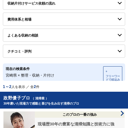
収納片付けサービス依頼の流れ
費用体系と相場
よくある収納の相談
クチコミ・評判
現在の検索条件
＋
宮崎県
×
整理・収納・片付け
フリーワー
ドで絞込み
1～2
2
人を表示 ／ 全
件
政野優子プロ
（ 清掃業 ）
30年磨いた現場力で感動と喜びを生み出す清掃のプロ
このプロの一番の強み
現場歴30年の豊富な清掃知識と技術力に強