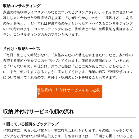
収納コンサルティング
家族の持ち物やライフスタイルなどについてヒアリングを行い、それぞれの住まいや
暮らし方に合わせた整理収納術を提案。「なぜ片付かないのか」「原因はどこにある
のか」を考え、「どうすれば解決するのか」といったアドバイスもコンサルティング
の中で行われます。コンサルティングのあと、依頼者と一緒に整理収納を実施するプ
ラン、コンサルティングのみのプランもあります。
片付け・収納サービス
「毎日、忙しくて時間がない」「家族みんなの衣替えをすませたい」など、家の中の
希望する場所や物をプロの手で片づけてくれます。依頼者の確認のもと「いるもの」
と「いらないもの」を仕分け、片づける際は「どこに何があるのか」がわかるよう
に、また「使いやすくなる」ように工夫してくれます。作業の過程で整理整頓のコツ
について教えてくれるので、片付け・収納のヒントを得ることもできます。
整理収納・片付けサービスをもっと見
る
収納 片付けサービス依頼の流れ
1.困っている箇所をピックアップ
作業日前に、あるいは作業を行う前に打ち合わせを行います。その際、キッチンやリ
ビングなど片づけたい場所を伝えます。打ち合わせでは、「日頃から困っていること