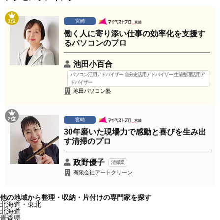
1位
宮崎
働く人に寄り添い仕事の効率化を支援す
るパソコンのプロ
池田小百合
パソコン活用アドバイザー 自分史活用アドバイザー 生前整理活用ア
ドバイザー
池田パソコン塾
2位
宮崎
30年磨いた現場力で感動と喜びを生み出
す清掃のプロ
政野優子
清掃業
有限会社アートクリーン
他の地域から整理・収納・片付けの専門家を探す
北海道・東北
北海道
青森県