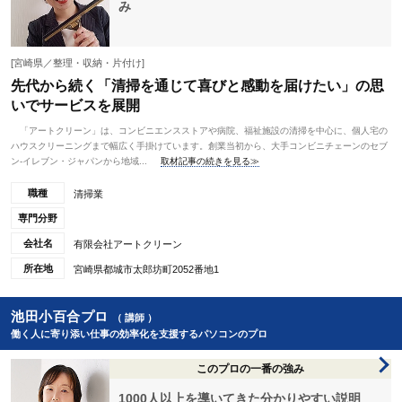
み
[宮崎県／整理・収納・片付け]
先代から続く「清掃を通じて喜びと感動を届けたい」の思
いでサービスを展開
「アートクリーン」は、コンビニエンスストアや病院、福祉施設の清掃を中心に、個人宅の
ハウスクリーニングまで幅広く手掛けています。創業当初から、大手コンビニチェーンのセブ
ン-イレブン・ジャパンから地域...
取材記事の続きを見る≫
職種
清掃業
専門分野
会社名
有限会社アートクリーン
所在地
宮崎県都城市太郎坊町2052番地1
池田小百合プロ
（ 講師 ）
働く人に寄り添い仕事の効率化を支援するパソコンのプロ
このプロの一番の強み
1000人以上を導いてきた分かりやすい説明