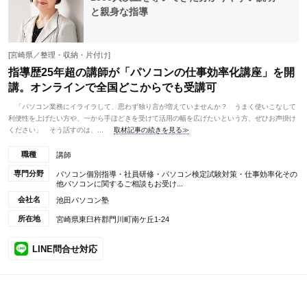
と親身な指導
[宮崎県／整理・収納・片付け]
指導歴25年超の講師が「パソコンの仕事効率化講座」を開
講。オンラインで全国どこからでも受講可
「パソコン業務にイライラして、思わず独り言が増えていませんか？ うまく使いこなして
利便性を上げたい方や、一から手ほどきを受けて活用の幅を広げたいという方、ぜひお声掛け
ください」 そう話すのは、...
取材記事の続きを見る≫
職種
講師
専門分野
パソコン個別指導・社員研修・パソコン検定試験対策・仕事効率化その
他パソコンに関するご相談もお受け...
会社名
池田パソコン塾
所在地
宮崎県東臼杵郡門川町南ケ丘1-24
LINE問合せ対応