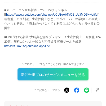
■スーパーコンサル新谷・YouTubeチャンネル
[[
https://www.youtube.com/channel/UCU8eA0TaQStUs3MDSxwb8fg
]]
粗利益・ロス削減、生産性向上など、中小スーパーの業績UPの実践ノ
ウハウを解説。「売上が伸びなくても利益は上げられる」具体策を公
開中
■LINE登録で豪華7大特典を無料プレゼント！生産性向上・粗利益UP4
20策、無料コンサル体験など即使える実務ツールを厳選
https://fj6mx25q.autosns.app/line
＼プロのサービスをここから予約・申込みできます／
新谷千里プロのサービスメニューを見る
この記事をシェアする