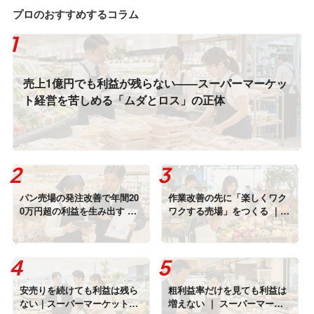
計”の基本原則
く組織”の作り方
プロのおすすめするコラム
売上1億円でも利益が残らない――スーパーマーケッ
ト経営を苦しめる「ムダとロス」の正体
パン売場の発注改善で年間20
作業改善の先に「楽しくワク
0万円超の利益を生み出す ｜
ワクする売場」をつくる ｜
中小スーパーに必要な「パー
カルディとIKEAに学ぶ店舗体
ト社員の戦略化」
験の高め方
安売りを続けても利益は残ら
粗利益率だけを見ても利益は
ない｜スーパーマーケットが
増えない ｜ スーパーマーケ