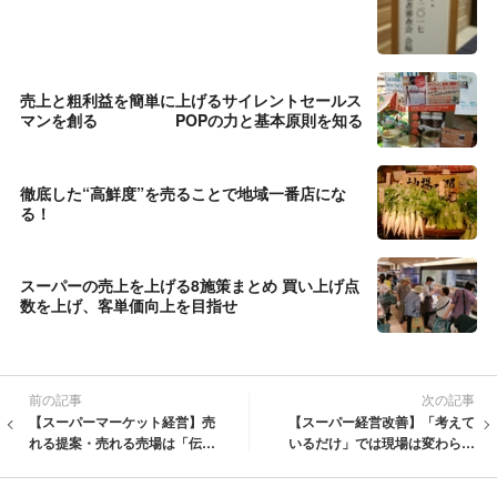
売上と粗利益を簡単に上げるサイレントセールス
マンを創る POPの力と基本原則を知る
徹底した“高鮮度”を売ることで地域一番店にな
る！
スーパーの売上を上げる8施策まとめ 買い上げ点
数を上げ、客単価向上を目指せ
前の記事
次の記事
【スーパーマーケット経営】売
【スーパー経営改善】「考えて
れる提案・売れる売場は「伝え
いるだけ」では現場は変わらな
る順番」で決まる ｜ 店長・バ
い ｜ 営業利益を改善するスーパ
イヤー・社長が知るべき“伝達設
ーマーケットに共通する“まず動