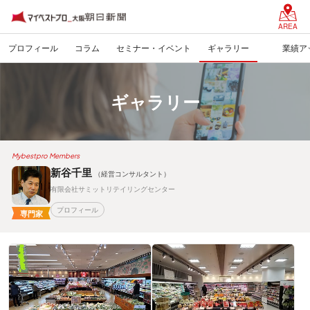
AREA
プロフィール
コラム
セミナー・イベント
ギャラリー
業績アッ
ギャラリー
Mybestpro Members
新谷千里
（経営コンサルタント）
有限会社サミットリテイリングセンター
プロフィール
専門家