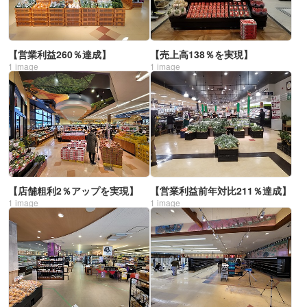
【営業利益260％達成】
【売上高138％を実現】
1
image
1
image
【店舗粗利2％アップを実現】
【営業利益前年対比211％達成】
1
image
1
image