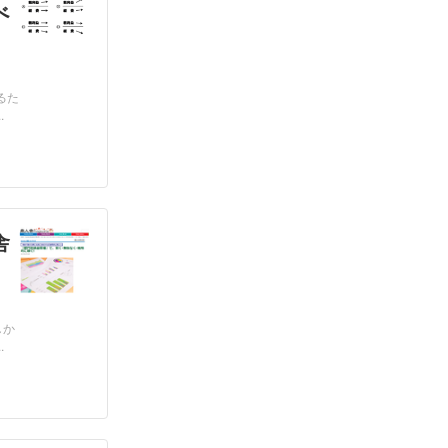
べ
るた
.
舎
しか
.