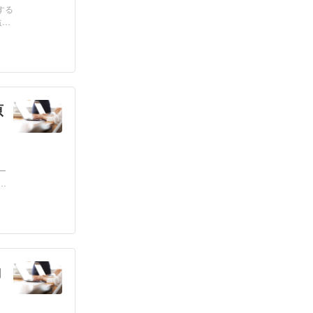
する
益を
原
ー
、
向