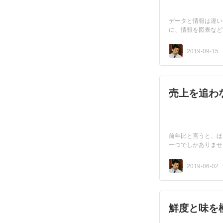
データと情報は違い
に、情報を図表など
の目...
2019-09-15
売上を追わ
前年比と言うと、ほ
一つでしかありませ
ス...
2019-06-02
鮮度と味を