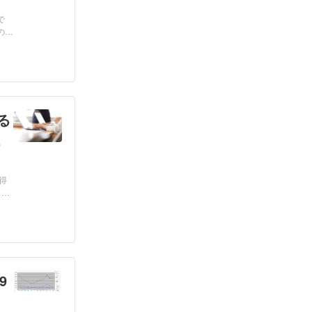
で
のか
る
友
得
う変
9