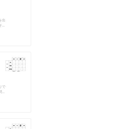
を出
..
りで
..