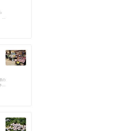
ら
、そ
標の
ネ