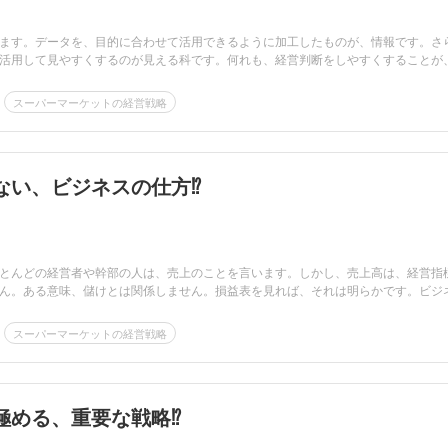
ます。データを、目的に合わせて活用できるように加工したものが、情報です。さ
活用して見やすくするのが見える科です。何れも、経営判断をしやすくすることが
スーパーマーケットの経営戦略
ない、ビジネスの仕方⁉
とんどの経営者や幹部の人は、売上のことを言います。しかし、売上高は、経営指
ん。ある意味、儲けとは関係しません。損益表を見れば、それは明らかです。ビジ
スーパーマーケットの経営戦略
極める、重要な戦略⁉