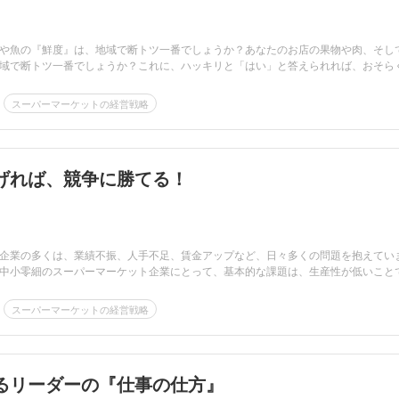
や魚の『鮮度』は、地域で断トツ一番でしょうか？あなたのお店の果物や肉、そし
域で断トツ一番でしょうか？これに、ハッキリと「はい」と答えられれば、おそら
スーパーマーケットの経営戦略
げれば、競争に勝てる！
企業の多くは、業績不振、人手不足、賃金アップなど、日々多くの問題を抱えてい
中小零細のスーパーマーケット企業にとって、基本的な課題は、生産性が低いこと
スーパーマーケットの経営戦略
るリーダーの『仕事の仕方』