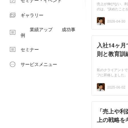
セミナー・イベント
売上が伸びない、利
のは、“決めたこと
改善...
ギャラリー
2026-04-30
業績アップ 成功事
例
入社14ヶ
セミナー
則と教育訓
サービスメニュー
私のクライアントで
フに昇格しました。
負担も...
2025-06-02
「売上や利
上の戦略を