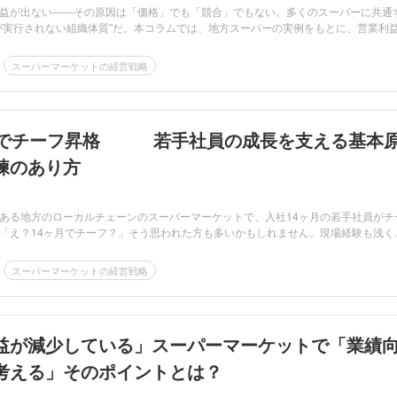
益が出ない――その原因は「価格」でも「競合」でもない。多くのスーパーに共通
が実行されない組織体質”だ。本コラムでは、地方スーパーの実例をもとに、営業利
スーパーマーケットの経営戦略
月でチーフ昇格 若手社員の成長を支える基本
練のあり方
ある地方のローカルチェーンのスーパーマーケットで、入社14ヶ月の若手社員がチ
「え？14ヶ月でチーフ？」そう思われた方も多いかもしれません。現場経験も浅く
スーパーマーケットの経営戦略
益が減少している」スーパーマーケットで「業績
考える」そのポイントとは？