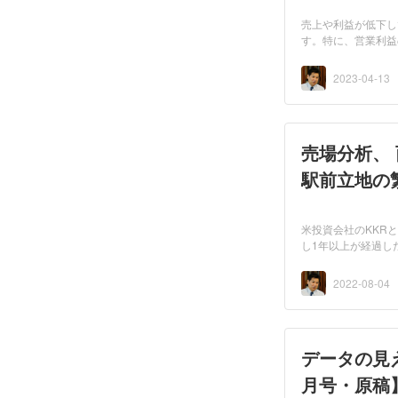
売上や利益が低下し
す。特に、営業利益
分か...
2023-04-13
売場分析、
駅前立地の
特集・原
米投資会社のKKR
し1年以上が経過し
化してい...
2022-08-04
データの見
月号・原稿