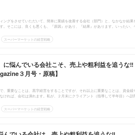
ィングをさせていただいて、簡単に業績を改善する会社（部門）と、なかなか結果
す。そこには、良くも悪くも、『原因』があり、『結果』があります。いったい、そ.
スーパーマーケットの経営戦略
』に悩んでいる会社こそ、売上や粗利益を追うな‼
gazine３月号・原稿】
で、重要なことは、黒字経営をすることですが、それ以上に重要なことは、資金繰
なければ、会社は潰れます。私が、２月末にクライアント（指導して半年目）へ訪問.
スーパーマーケットの経営戦略
悩んでいる会社は、売上や粗利益を追うな‼