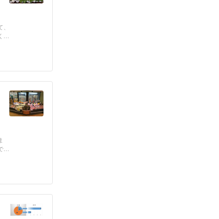
て、
く地
ま
で