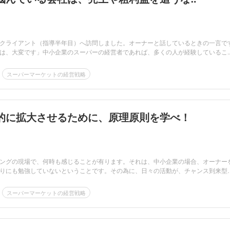
クライアント（指導半年目）へ訪問しました。オーナーと話しているときの一言で
は、大変です」中小企業のスーパーの経営者であれば、多くの人が経験しているこ..
スーパーマーケットの経営戦略
的に拡大させるために、原理原則を学べ！
ングの現場で、何時も感じることが有ります。それは、中小企業の場合、オーナー
りにも勉強していないということです。その為に、日々の活動が、チャンス到来型
スーパーマーケットの経営戦略