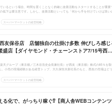
ているという場合、時間を置くことなく的確に改善活動をスタートすることが重要
の低下は要注意です。しかし、改善活動といっても「何から手を付けていけば良い
スーパーマーケットの経営戦略
 西友保谷店 店舗独自の仕掛け多数 伸びしろ感じ
繁盛店【ダイヤモンド・チェーンストア7/15号西
稿】
と楽天グループ（東京都／三木谷浩史会長兼社長）が西友（東京都）株式の85％を取
た。小売の現場経験がある経営トップ、大久保恒夫新社長のもと、西友の売場はど
スーパーマーケットの経営戦略
える化で、がっちり稼ぐ⁉【商人舎WEBコンテンツ
】