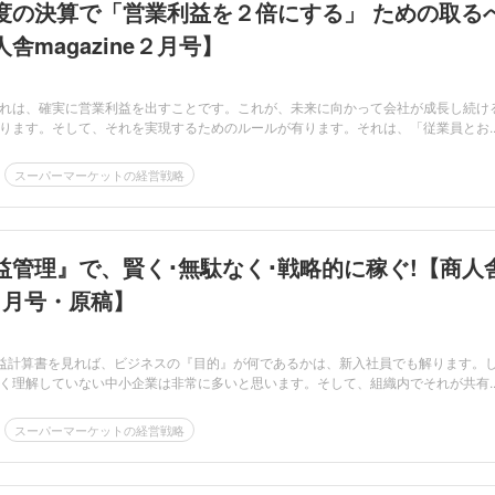
度の決算で「営業利益を２倍にする」 ための取る
舎magazine２月号】
れは、確実に営業利益を出すことです。これが、未来に向かって会社が成長し続け
ります。そして、それを実現するためのルールが有ります。それは、「従業員とお..
スーパーマーケットの経営戦略
益管理』で、賢く･無駄なく･戦略的に稼ぐ!【商人
e１月号・原稿】
0日損益計算書を見れば、ビジネスの『目的』が何であるかは、新入社員でも解ります。
く理解していない中小企業は非常に多いと思います。そして、組織内でそれが共有..
スーパーマーケットの経営戦略