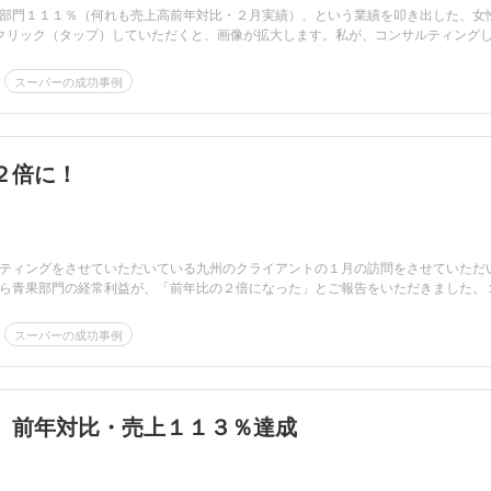
部門１１１％（何れも売上高前年対比・２月実績）、という業績を叩き出した、女
クリック（タップ）していただくと、画像が拡大します。私が、コンサルティングし..
スーパーの成功事例
２倍に！
ティングをさせていただいている九州のクライアントの１月の訪問をさせていただ
ら青果部門の経常利益が、「前年比の２倍になった」とご報告をいただきました。
スーパーの成功事例
、前年対比・売上１１３％達成