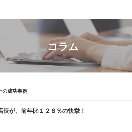
コラム
ーの成功事例
店長が、前年比１２８％の快挙！