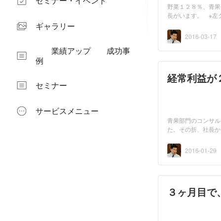
セミナー・イベント
野菜１２８％、青果
長がいます。 ※左
ギャラリー
2016-03-17
業績アップ 成功事
例
経常利益が
セミナー
サービスメニュー
青果部門のコンサル
た。その折、社長か
年...
2016-01-29
３ヶ月目で