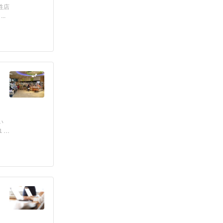
性店
.
い
１