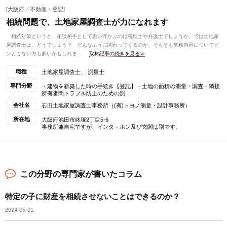
[大阪府／不動産・登記]
相続問題で、土地家屋調査士が力になれます
相続対策というと、相談相手として思い浮かぶのは税理士や弁護士でしょうか。では土地家
屋調査士は、どうでしょう？ どんなふうに関わってくるのか、そもそも業務内容についてピ
ンとこない方も多いかもしれま...
取材記事の続きを見る≫
職種
土地家屋調査士、 測量士
専門分野
・建物を新築した時の手続き【登記】・土地の面積の測量・調査・隣接
所有者間トラブル防止のための測...
会社名
石田土地家屋調査士事務所（(有)トヨノ測量・設計事務所）
所在地
大阪府池田市鉢塚2丁目5-6
事務所兼自宅ですが、インタ－ホン及び玄関は別です。
この分野の専門家が書いたコラム
特定の子に財産を相続させないことはできるのか？
2024-05-01