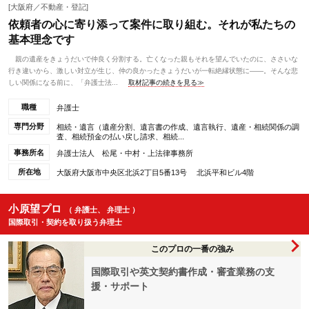
[大阪府／不動産・登記]
依頼者の心に寄り添って案件に取り組む。それが私たちの
基本理念です
親の遺産をきょうだいで仲良く分割する。亡くなった親もそれを望んでいたのに、ささいな
行き違いから、激しい対立が生じ、仲の良かったきょうだいが一転絶縁状態に――。そんな悲
しい関係になる前に、「弁護士法...
取材記事の続きを見る≫
職種
弁護士
専門分野
相続・遺言（遺産分割、遺言書の作成、遺言執行、遺産・相続関係の調
査、相続預金の払い戻し請求、相続...
事務所名
弁護士法人 松尾・中村・上法律事務所
所在地
大阪府大阪市中央区北浜2丁目5番13号 北浜平和ビル4階
小原望プロ
（ 弁護士、 弁理士 ）
国際取引・契約を取り扱う弁理士
このプロの一番の強み
国際取引や英文契約書作成・審査業務の支
援・サポート