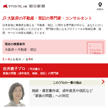
AREA
大阪府の不動産・登記の専門家・コンサルタント
日本各地に事務所を構える「不動産・登記」に関する専門家の中から、あなたにぴっ
たりのプロをお探しいただけます。 専門家の気になるプロフィールや取材記事、経
歴、サービス内容を掲載しています。
現在の検索条件
＋
大阪府
×
不動産・登記
フリーワー
ドで絞込み
1～4
4
人を表示 ／ 全
件
佐井惠子プロ
（ 司法書士 ）
家族の問題（成年後見、相続、信託）の専門家
このプロの一番の強み
相続・遺言書作成、成年後見や信託など
「家族の問題」への対応