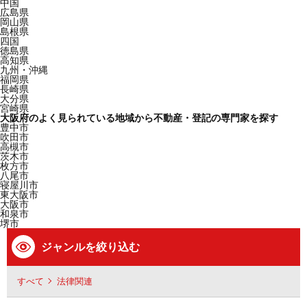
中国
広島県
岡山県
島根県
四国
徳島県
高知県
九州・沖縄
福岡県
長崎県
大分県
宮崎県
大阪府のよく見られている地域から不動産・登記の専門家を探す
豊中市
吹田市
高槻市
茨木市
枚方市
八尾市
寝屋川市
東大阪市
大阪市
和泉市
堺市
ジャンルを絞り込む
すべて
法律関連