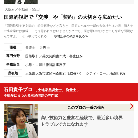
[大阪府／不動産・登記]
国際的視野で「交渉」や「契約」の大切さを広めたい
「国際取引や英文契約、紛争解決などと言うと、国家レベルや一部の大会社だけの話、個人や
中小企業には無縁……そう思われてはいませんか？でも、実は思いのほかとても身近な問題な
んですよ」 そう教えてくれる...
取材記事の続きを見る≫
職種
弁護士、 弁理士
専門分野
国際取引／英文契約書作成・審査ほか
事務所名
小原・古川法律特許事務所
所在地
大阪府大阪市北区南森町2丁目2番7号 シティ・コーポ南森町902
石田貴子プロ
（ 土地家屋調査士、 測量士 ）
不動産にまつわる相続問題の専門家
このプロの一番の強み
高い技術力と豊富な経験で、最近多い境界
トラブルで力になれます