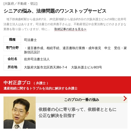
[大阪府／不動産・登記]
シニアの悩み、法律問題のワンストップサービス
地下鉄南森町駅から徒歩約7分、JR北新地駅から徒歩約5分の大阪弁護士ビルの9階に佐井司
法書士法人はあります。司法書士の佐井惠子さんは、不動産登記や企業法務などのさまざまな
業務を取り扱っていますが、特に...
取材記事の続きを見る≫
職種
司法書士
専門分野
・遺言書作成、相続手続、遺言書執行業務・成年後見 申立 受任・家
族信託設計
会社名
佐井司法書士法人
所在地
大阪府大阪市北区西天満6-7-4 大阪弁護士ビル903号
中村正彦プロ
（ 弁護士 ）
遺産相続に関するトラブルを法的に解決する弁護士
このプロの一番の強み
依頼者の心に寄り添って、依頼者とともに
公正な解決を目指す