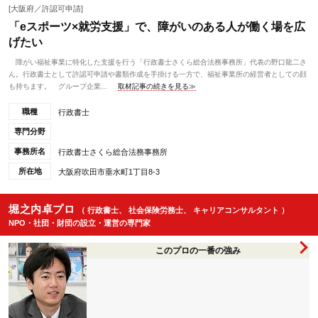
[大阪府／許認可申請]
「eスポーツ×就労支援」で、障がいのある人が働く場を広
げたい
障がい福祉事業に特化した支援を行う「行政書士さくら総合法務事務所」代表の野口龍二さ
ん。行政書士として許認可申請や書類作成を手掛ける一方で、福祉事業所の経営者としての顔
も持ちます。 グループ企業...
取材記事の続きを見る≫
職種
行政書士
専門分野
事務所名
行政書士さくら総合法務事務所
所在地
大阪府吹田市垂水町1丁目8-3
堀之内卓プロ
（ 行政書士、 社会保険労務士、 キャリアコンサルタント ）
NPO・社団・財団の設立・運営の専門家
このプロの一番の強み