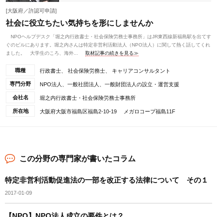
[大阪府／許認可申請]
社会に役立ちたい気持ちを形にしませんか
NPOヘルプデスク「堀之内行政書士・社会保険労務士事務所」はJR東西線新福島駅を出てす
ぐのビルにあります。堀之内さんは特定非営利活動法人（NPO法人）に関して熱く話してくれ
ました。 大学生のころ、海外...
取材記事の続きを見る≫
職種
行政書士、 社会保険労務士、 キャリアコンサルタント
専門分野
NPO法人、一般社団法人、一般財団法人の設立・運営支援
会社名
堀之内行政書士・社会保険労務士事務所
所在地
大阪府大阪市福島区福島2-10-19 メガロコープ福島11F
この分野の専門家が書いたコラム
特定非営利活動促進法の一部を改正する法律について その１
2017-01-09
【NPO】NPO法人成立の要件とは？