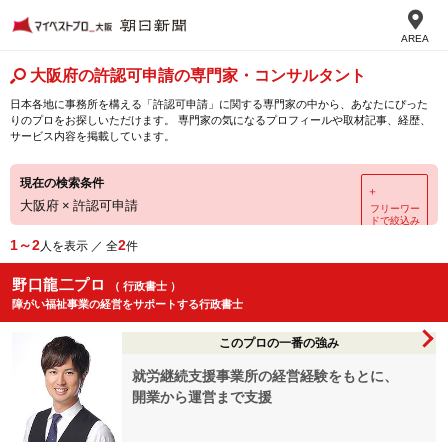
AREA
大阪府の許認可申請の専門家・コンサルタント
日本各地に事務所を構える「許認可申請」に関する専門家の中から、あなたにぴった
りのプロをお探しいただけます。 専門家の気になるプロフィールや取材記事、経歴、
サービス内容を掲載しています。
現在の検索条件
＋
大阪府
×
許認可申請
フリーワー
ドで絞込み
1～2
2
人を表示 ／ 全
件
野口龍二プロ
（ 行政書士 ）
障がい福祉事業の経営をサポートする行政書士
このプロの一番の強み
就労継続支援事業所の経営経験をもとに、
開業から運営まで支援