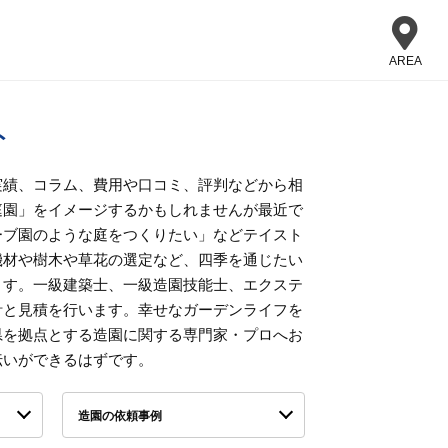
AREA
ト
実績、コラム、費用や口コミ、評判などから相
庭園」をイメージするかもしれませんが最近で
ーブ園のような庭をつくりたい」などテイスト
機材や樹木や草花の選定など、四季を通じたい
ます。一級建築士、一級造園技能士、エクステ
計と見積を行います。幸せなガーデンライフを
県を拠点とする造園に関する専門家・プロへお
伝いができるはずです。
造園の依頼事例