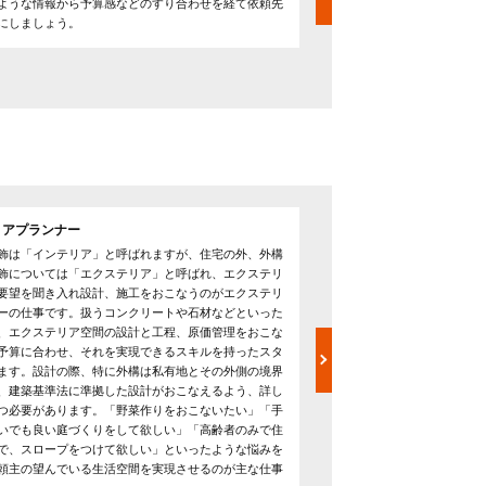
ような情報から予算感などのすり合わせを経て依頼先
工事開始前に地盤ならしな
にしましょう。
省くことでコストダウンを
の価格比較や本来目指すお
るか確認することが重要で
リアプランナー
造園職人
飾は「インテリア」と呼ばれますが、住宅の外、外構
デザイナーの設計をもとに
飾については「エクステリア」と呼ばれ、エクステリ
の手入れ、害虫駆除をおこな
要望を聞き入れ設計、施工をおこなうのがエクステリ
ら施工するほか、外構にヒ
ーの仕事です。扱うコンクリートや石材などといった
と、老朽化した建物の改装
、エクステリア空間の設計と工程、原価管理をおこな
ます。庭園で起きたトラブ
予算に合わせ、それを実現できるスキルを持ったスタ
の知識、ノウハウが豊富で
ます。設計の際、特に外構は私有地とその外側の境界
してくれます。
、建築基準法に準拠した設計がおこなえるよう、詳し
つ必要があります。「野菜作りをおこないたい」「手
いでも良い庭づくりをして欲しい」「高齢者のみで住
で、スロープをつけて欲しい」といったような悩みを
頼主の望んでいる生活空間を実現させるのが主な仕事