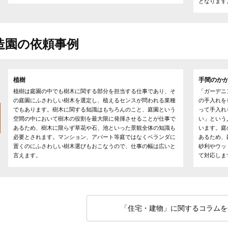
となります
造園の依頼事例
植樹
手間のか
植樹は庭園の中でも樹木に関する部分を担当する仕事であり、そ
「ガーデニ
の庭園にふさわしい樹木を選定し、植えるセンスが問われる業種
の手入れを
でもあります。樹木に関する知識はもちろんのこと、庭園という
って手入れ
空間の中において樹木の役割を最大限に発揮させることが仕事で
い」という
あるため、樹木に限らず草花や石、池といった景観全体の知識も
います。庭
必要とされます。マンション、アパート等庭ではなくベランダに
あるため、
置くのにふさわしい樹木選びもおこなうので、仕事の幅は広いと
砂利やウッ
言えます。
て対応しま
「住宅・建物」に関するコラムを