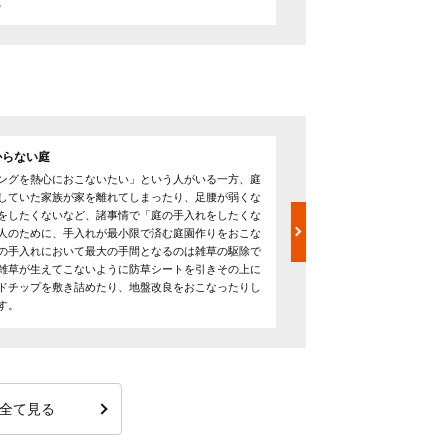
。
からない庭
荒れた庭の手入れ
ングを熱心におこないたい」という人がいる一方、庭
面倒で手入れを怠っている
していた家族が家を離れてしまったり、足腰が弱くな
びてしまい、せっかくの庭
をしたくないなど、諸事情で「庭の手入れをしたくな
す。荒れてしまった庭の手
人のために、手入れが最小限で済む庭園作りをおこな
するため、特に夏場は汚れ
の手入れにおいて最大の手間となるのは雑草の駆除で
軽装に着替え、虫に刺され
雑草が生えてこないように防草シートを引きその上に
す。ぼうぼうに繁ってしま
ドチップを敷き詰めたり、地盤改良をおこなったりし
どで樹木を剪定し、ちりと
す。
を散布したりなどのサービ
全て見る