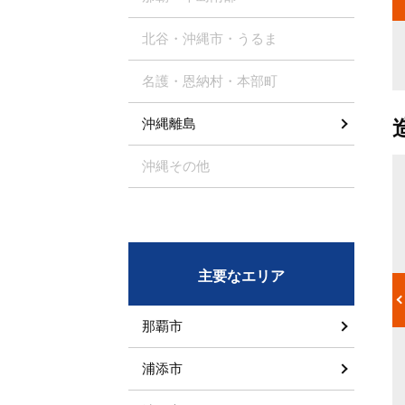
ます。工程を
人数×時間が見積りの内容になります。料金は単に施工の材料や
それでは正規
職人の人数だけでなく廃材などの処分費用なども発生します。抜
業が入ってい
け漏れのないように総額をしっかり把握して業者の選定を行いま
北谷・沖縄市・うるま
しょう。
名護・恩納村・本部町
沖縄離島
沖縄その他
造園職人
宅の外、外構
デザイナーの設計をもとに、実際に外構や土木の施工と塗装、庭
、エクステリ
の手入れ、害虫駆除をおこなう人のことです。設計をもとに0か
がエクステリ
ら施工するほか、外構にヒビが入っていたり雨漏りをしていたり
などといった
と、老朽化した建物の改装、メンテナンス、清掃作業もおこない
主要なエリア
管理をおこな
ます。庭園で起きたトラブル、悩みに関して実際に対処するため
を持ったスタ
の知識、ノウハウが豊富であり、依頼主が持つ多くの悩みを解決
の外側の境界
してくれます。
那覇市
るよう、詳し
いたい」「手
齢者のみで住
浦添市
ような悩みを
のが主な仕事