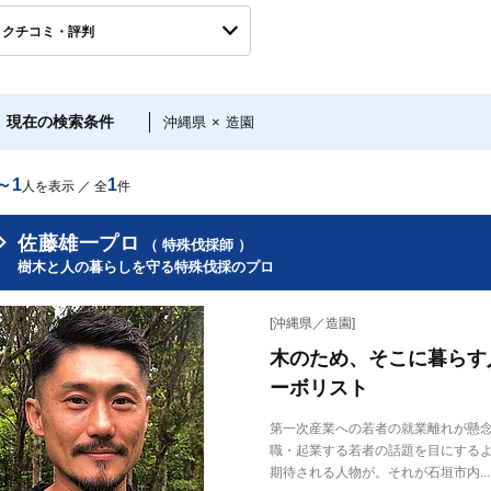
クチコミ・評判
現在の検索条件
沖縄県
×
造園
～1
1
人を表示 ／ 全
件
佐藤雄一プロ
（ 特殊伐採師 ）
樹木と人の暮らしを守る特殊伐採のプロ
[沖縄県／造園]
木のため、そこに暮らす
ーボリスト
第一次産業への若者の就業離れが懸
職・起業する若者の話題を目にする
期待される人物が。それが石垣市内...