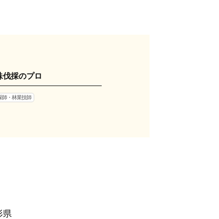
殊伐採のプロ
採師・林業技師
形県