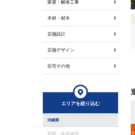
家屋・解体工事
木材・材木
店舗設計
店舗デザイン
住宅その他
エリアを絞り込む
料金体系
取るようにし
造園工事の料金は、『植樹の本数』『時間単位』の2通りが存在
沖縄県
記せず『一
します。植樹の本数ベースの場合は木の大きさや本数でおおよそ
。造園工事は
の金額が決まります。いっぽう時間単位では施工に携わる職人の
那覇・本島南部