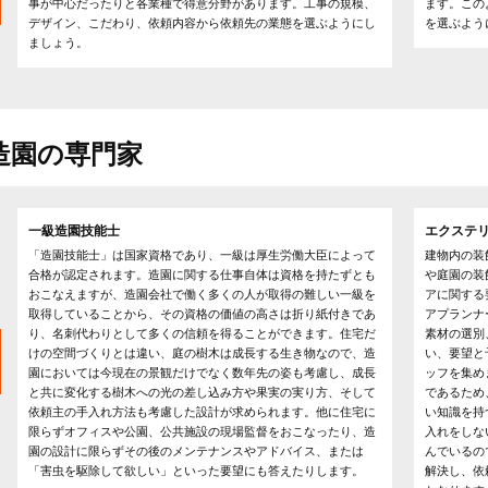
事が中心だったりと各業種で得意分野があります。工事の規模、
ます。この
デザイン、こだわり、依頼内容から依頼先の業態を選ぶようにし
を選ぶよう
ましょう。
造園の専門家
一級造園技能士
エクステ
「造園技能士」は国家資格であり、一級は厚生労働大臣によって
建物内の装
合格が認定されます。造園に関する仕事自体は資格を持たずとも
や庭園の装
おこなえますが、造園会社で働く多くの人が取得の難しい一級を
アに関する
取得していることから、その資格の価値の高さは折り紙付きであ
アプランナ
り、名刺代わりとして多くの信頼を得ることができます。住宅だ
素材の選別
けの空間づくりとは違い、庭の樹木は成長する生き物なので、造
い、要望と
園においては今現在の景観だけでなく数年先の姿も考慮し、成長
ッフを集め
と共に変化する樹木への光の差し込み方や果実の実り方、そして
であるため
依頼主の手入れ方法も考慮した設計が求められます。他に住宅に
い知識を持
限らずオフィスや公園、公共施設の現場監督をおこなったり、造
入れをしな
園の設計に限らずその後のメンテナンスやアドバイス、または
んでいるの
「害虫を駆除して欲しい」といった要望にも答えたりします。
解決し、依