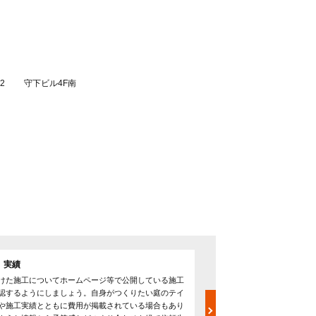
42 守下ビル4F南
 実績
見積書の確認
けた施工についてホームページ等で公開している施工
依頼を検討する場合は必ず2
認するようにしましょう。自身がつくりたい庭のテイ
ましょう。また、提示され
や施工実績とともに費用が掲載されている場合もあり
式』という書き方をする業