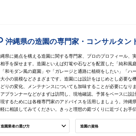
沖縄県の造園の専門家・コンサルタン
沖縄県に拠点を構える造園に関する専門家、プロのプロフィール、
談相手を探せます。造園といえば灯篭や石などを配置した「純和風
は「和モダン風の庭園」や「ガレージと通路に植樹をしたい」「ハ
や大小の規模などさまざまです。造園には設計をはじめとし必要な
ろどりの変化、メンテナンスについても加味することが必要になり
リアプランナーなどがまずは訪問し、現地確認。予算をベースに設
実現するためには各種専門家のアドバイスを活用しましょう。沖縄
気軽に相談してみてください。きっと理想の庭づくりに近づくお手
造園業者の選び方
造園の資格