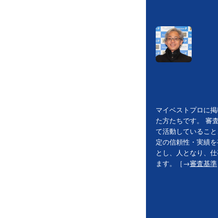
マイベストプロに掲
た方たちです。 審
て活動していること
定の信頼性・実績を
とし、人となり、仕
ます。［→
審査基準