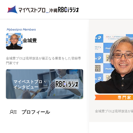
Mybestpro Members
金城豊
金城豊プロは琉球放送が厳正なる審査をした登録専
門家です
マイベストプロ・
インタビュー
専門家
プロフィール
金城豊プロは琉球放送が