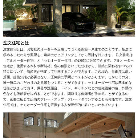
注文住宅とは
注文住宅とは、お客様のオーダーを反映してつくる新築一戸建てのことです。新居に
求めるこだわりや要望を、建築士がヒアリングしてから設計を行います。 注文住宅は
「フルオーダー住宅」と「セミオーダー住宅」の2種類に分類できます。フルオーダー
住宅は、使用する木材や断熱材、窓の種類といった仕様から、新築に関わるすべての
項目について、依頼者が指定して計画することができます。この場合、自由度は高い
反面、建築知識が必要となり、圧倒的に手間とコストがかかります。しかしその分、
唯一無二のこだわりのある家をつくることができます。セミオーダー住宅は基本的な
仕様が決まっており、風呂や洗面台、トイレ、キッチンなどの住宅設備の色、外壁の
色などを依頼者が決めることができます。間取りは依頼者が決めることができるの
で、必要に応じて設備のグレードアップ・グレードダウンすることも可能です。注文
住宅では、セミオーダー住宅を選択する人が圧倒的に多いといわれています。