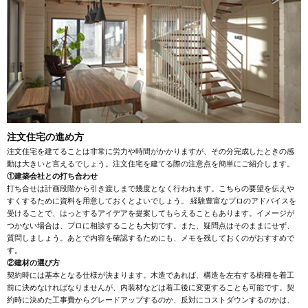
注文住宅の進め方
注文住宅を建てることは非常に労力や時間がかかりますが、その分完成したときの感
動は大きいと言えるでしょう。注文住宅を建てる際の注意点を簡単にご紹介します。
①建築会社との打ち合わせ
打ち合せは計画段階から引き渡しまで幾度となく行われます。こちらの要望を伝えや
すくするために資料を用意しておくとよいでしょう。 経験豊富なプロのアドバイスを
受けることで、はっとするアイデアを提案してもらえることもあります。イメージが
つかない場合は、プロに相談することも大切です。また、疑問点はそのままにせず、
質問しましょう。あとで内容を確認するためにも、メモを残しておくのがおすすめで
す。
②建材の選び方
契約時には基本となる仕様が決まります。木造であれば、構造を左右する樹種を着工
前に決めなければなりませんが、内装材などは着工後に変更することも可能です。契
約時に決めた工事費からグレードアップするのか、反対にコストダウンするのかは、