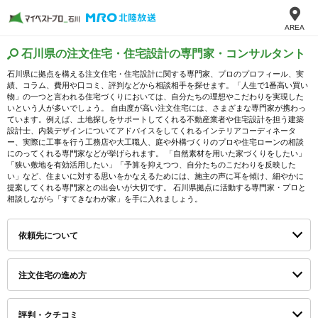
AREA
石川県の注文住宅・住宅設計の専門家・コンサルタント
石川県に拠点を構える注文住宅・住宅設計に関する専門家、プロのプロフィール、実
績、コラム、費用や口コミ、評判などから相談相手を探せます。「人生で1番高い買い
物」の一つと言われる住宅づくりにおいては、自分たちの理想やこだわりを実現した
いという人が多いでしょう。 自由度が高い注文住宅には、さまざまな専門家が携わっ
ています。例えば、土地探しをサポートしてくれる不動産業者や住宅設計を担う建築
設計士、内装デザインについてアドバイスをしてくれるインテリアコーディネータ
ー、実際に工事を行う工務店や大工職人、庭や外構づくりのプロや住宅ローンの相談
にのってくれる専門家などが挙げられます。 「自然素材を用いた家づくりをしたい」
「狭い敷地を有効活用したい」「予算を抑えつつ、自分たちのこだわりを反映した
い」など、住まいに対する思いをかなえるためには、施主の声に耳を傾け、細やかに
提案してくれる専門家との出会いが大切です。 石川県拠点に活動する専門家・プロと
相談しながら「すてきなわが家」を手に入れましょう。
依頼先について
注文住宅の進め方
評判・クチコミ