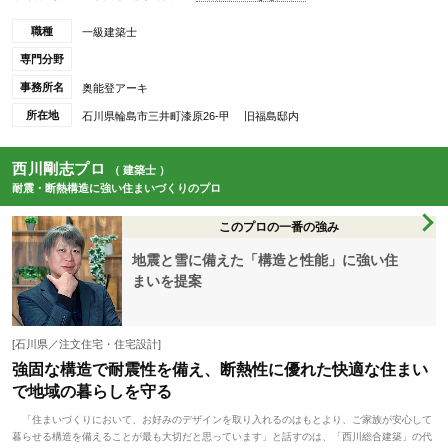
職種
一級建築士
専門分野
事務所名
奥能登アーキ
所在地
石川県輪島市三井町漆原26-甲 旧福島邸内
西川剛志プロ
（ 建築士 ）
耐震・断熱構造に強い住まいづくりのプロ
このプロの一番の強み
地震と雪に備えた「構造と性能」に強い住
まいを提案
[石川県／注文住宅・住宅設計]
強固な構造で耐震性を備え、断熱性に優れた快適な住まい
で地域の暮らしを守る
「住まいづくりにおいて、お好みのデザインを取り入れるのはもとより、ご家族が安心して
暮らせる構造を備えることが最も大切だと思っています」と話すのは、「西川総合建築」の代