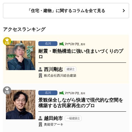
「住宅・建物」に関するコラムを全て見る
アクセスランキング
1位
石川
耐震・断熱構造に強い住まいづくりのプ
ロ
西川剛志
建築士
株式会社西川総合建築
2位
石川
景観保全しながら快適で現代的な空間を
構築する古民家再生のプロ
越田純市
一級建築士
奥能登アーキ