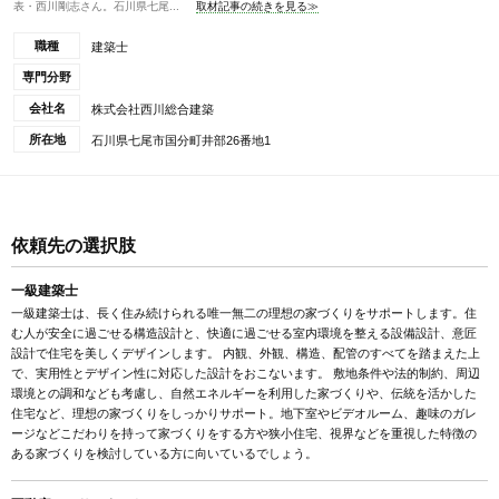
表・西川剛志さん。石川県七尾...
取材記事の続きを見る≫
職種
建築士
専門分野
会社名
株式会社西川総合建築
所在地
石川県七尾市国分町井部26番地1
依頼先の選択肢
一級建築士
一級建築士は、長く住み続けられる唯一無二の理想の家づくりをサポートします。住
む人が安全に過ごせる構造設計と、快適に過ごせる室内環境を整える設備設計、意匠
設計で住宅を美しくデザインします。 内観、外観、構造、配管のすべてを踏まえた上
で、実用性とデザイン性に対応した設計をおこないます。 敷地条件や法的制約、周辺
環境との調和なども考慮し、自然エネルギーを利用した家づくりや、伝統を活かした
住宅など、理想の家づくりをしっかりサポート。地下室やビデオルーム、趣味のガレ
ージなどこだわりを持って家づくりをする方や狭小住宅、視界などを重視した特徴の
ある家づくりを検討している方に向いているでしょう。