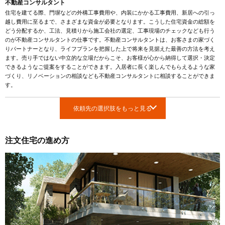
不動産コンサルタント
住宅を建てる際、門塀などの外構工事費用や、内装にかかる工事費用、新居への引っ
越し費用に至るまで、さまざまな資金が必要となります。こうした住宅資金の総額を
どう分配するか、工法、見積りから施工会社の選定、工事現場のチェックなども行う
のが不動産コンサルタントの仕事です。不動産コンサルタントは、お客さまの家づく
りパートナーとなり、ライフプランを把握した上で将来を見据えた最善の方法を考え
ます。売り手ではない中立的な立場だからこそ、お客様が心から納得して選択・決定
できるようなご提案をすることができます。入居者に長く楽しんでもらえるような家
づくり、リノベーションの相談なども不動産コンサルタントに相談することができま
す。
依頼先の選択肢をもっと見る
注文住宅の進め方