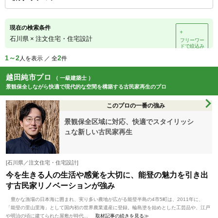
現在の検索条件
＋
石川県
×
注文住宅・住宅設計
フリーワー
ドで絞込み
1～2
2
人を表示 ／ 全
件
越田純市プロ
（ 一級建築士 ）
景観保全しながら快適で現代的な空間を構築する古民家再生のプロ
このプロの一番の強み
景観保全区域に対応、快適でスタイリッシ
ュな新しい古民家再生
[石川県／注文住宅・住宅設計]
今を生きる人の生活や感覚を大切に、能登の魅力を引き出
す古民家リノベーションが強み
豊かな漁場の日本海に囲まれ、実り多い農地が広がる能登半島の4市5町は、2011年に、
「能登の里山里海」として国内初の世界農業遺産に登録。輪島塗を始めとした工芸品や、江戸
や明治の頃に建てられた屋敷が時代...
取材記事の続きを見る≫