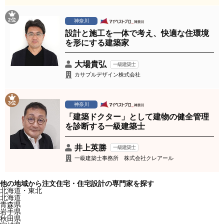
2位
神奈川
設計と施工を一体で考え、快適な住環境
を形にする建築家
大場貴弘
一級建築士
カサプルデザイン株式会社
3位
神奈川
「建築ドクター」として建物の健全管理
を診断する一級建築士
井上英勝
一級建築士
一級建築士事務所 株式会社クレアール
他の地域から注文住宅・住宅設計の専門家を探す
北海道・東北
北海道
青森県
岩手県
秋田県