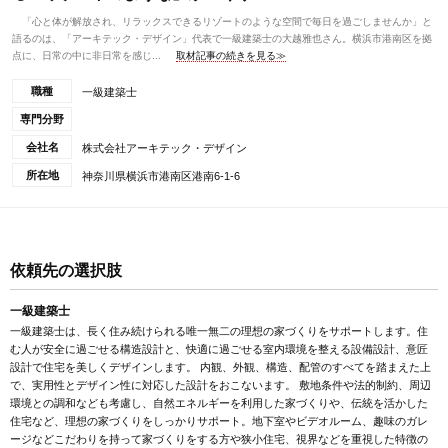
「心と体が解放され、リラックスできるリゾートのような空間で毎日を過ごしませんか」と
語るのは、「アーキテック・デザイン」代表で一級建築士の大越雅也さん。横浜市港南区を拠
点に、日常の中に非日常を感じ...
取材記事の続きを見る≫
職種
一級建築士
専門分野
会社名
株式会社アーキテック・デザイン
所在地
神奈川県横浜市港南区港南6-1-6
依頼先の選択肢
一級建築士
一級建築士は、長く住み続けられる唯一無二の理想の家づくりをサポートします。住
む人が安全に過ごせる構造設計と、快適に過ごせる室内環境を整える設備設計、意匠
設計で住宅を美しくデザインします。 内観、外観、構造、配管のすべてを踏まえた上
で、実用性とデザイン性に対応した設計をおこないます。 敷地条件や法的制約、周辺
環境との調和なども考慮し、自然エネルギーを利用した家づくりや、伝統を活かした
住宅など、理想の家づくりをしっかりサポート。地下室やビデオルーム、趣味のガレ
ージなどこだわりを持って家づくりをする方や狭小住宅、視界などを重視した特徴の