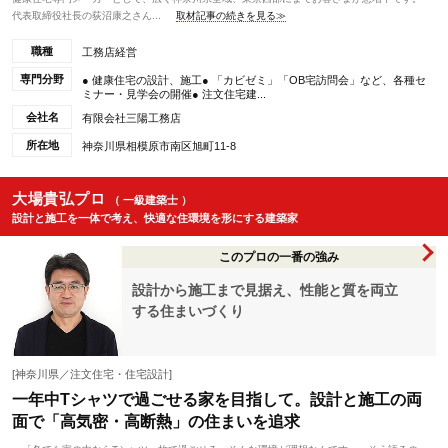
代表取締役社長の荻沼康之さん...
取材記事の続きを見る≫
職種
工務店経営
専門分野
● 健康住宅の設計、施工● 「カビゼミ」「OB宅訪問会」など、各種セ
ミナー・見学会の開催● 注文住宅建...
会社名
有限会社三陽工務店
所在地
神奈川県相模原市南区旭町11-8
大場貴弘プロ
（ 一級建築士 ）
設計と施工を一体で考え、快適な住環境を形にする建築家
このプロの一番の強み
設計から施工まで見据え、性能と質を両立
する住まいづくり
[神奈川県／注文住宅・住宅設計]
一年中Tシャツで過ごせる家を目指して。設計と施工の両
面で「高気密・高断熱」の住まいを追求