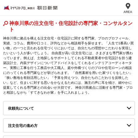
AREA
神奈川県の注文住宅・住宅設計の専門家・コンサルタン
ト
神奈川県に拠点を構える注文住宅・住宅設計に関する専門家、プロのプロフィール、
実績、コラム、費用や口コミ、評判などから相談相手を探せます。「人生で1番高い買
い物」の一つと言われる住宅づくりにおいては、自分たちの理想やこだわりを実現し
たいという人が多いでしょう。 自由度が高い注文住宅には、さまざまな専門家が携わ
っています。例えば、土地探しをサポートしてくれる不動産業者や住宅設計を担う建
築設計士、内装デザインについてアドバイスをしてくれるインテリアコーディネータ
ー、実際に工事を行う工務店や大工職人、庭や外構づくりのプロや住宅ローンの相談
にのってくれる専門家などが挙げられます。 「自然素材を用いた家づくりをしたい」
「狭い敷地を有効活用したい」「予算を抑えつつ、自分たちのこだわりを反映した
い」など、住まいに対する思いをかなえるためには、施主の声に耳を傾け、細やかに
提案してくれる専門家との出会いが大切です。 神奈川県拠点に活動する専門家・プロ
と相談しながら「すてきなわが家」を手に入れましょう。
依頼先について
注文住宅の進め方