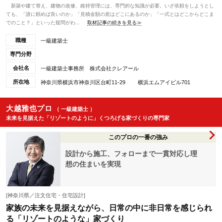
新築や建て替え、建物の改修、維持管理には、専門的な知識が必要。いざ依頼をしようとし
ても、「誰に頼めば良いのか」「見積金額の差はどこにあるのか」「一式とはどこからどこま
でのこと？」といった疑問がわ...
取材記事の続きを見る≫
職種
一級建築士
専門分野
会社名
一級建築士事務所 株式会社クレアール
所在地
神奈川県横浜市神奈川区台町11-29 横浜エムアイビル701
大越雅也プロ
（ 一級建築士 ）
未来を見据えた「リゾートのように」くつろげる家づくりの専門家
このプロの一番の強み
設計から施工、フォローまで一貫対応し理
想の住まいを実現
[神奈川県／注文住宅・住宅設計]
家族の未来を見据えながら、日常の中に非日常を感じられ
る「リゾートのような」家づくり