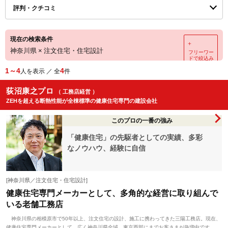
評判・クチコミ
現在の検索条件
＋
神奈川県
×
注文住宅・住宅設計
フリーワー
ドで絞込み
1～4
4
人を表示 ／ 全
件
荻沼康之プロ
（ 工務店経営 ）
ZEHを超える断熱性能が全棟標準の健康住宅専門の建設会社
このプロの一番の強み
「健康住宅」の先駆者としての実績、多彩
なノウハウ、経験に自信
[神奈川県／注文住宅・住宅設計]
健康住宅専門メーカーとして、多角的な経営に取り組んで
いる老舗工務店
神奈川県の相模原市で50年以上、注文住宅の設計、施工に携わってきた三陽工務店。現在、
健康住宅専門メーカーとして、広く神奈川県全域、東京西部にまでお客さまが急増中です。