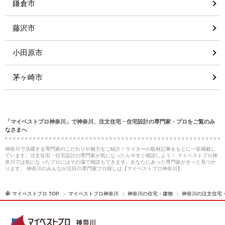
鎌倉市
藤沢市
小田原市
茅ヶ崎市
「マイベストプロ神奈川」で神奈川、注文住宅・住宅設計の専門家・プロをご覧のみ
なさまへ
神奈川で活躍する専門家のこだわりや魅力をご紹介！ライターの取材記事をもとに一挙掲載し
ています。注文住宅・住宅設計の専門家が気になったら今すぐ相談しよう！ マイベストプロ神
奈川では気になったプロにはその場で相談もできます。あなたにあった専門家がきっと見つか
ります。 神奈川のみんなが注目の専門家プロ探しは【マイベストプロ神奈川】
マイベストプロ TOP
マイベストプロ神奈川
神奈川の住宅・建物
神奈川の注文住宅