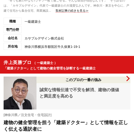
「冬でも家の中ならTシャツ一枚で過ごせる。そんな環境が理想なんです」 そう語るの
は、「カサプルデザイン」代表で一級建築士の大場貴弘さんです。神奈川・東京を中心に、戸
建て住宅から集合住宅、商業施設...
取材記事の続きを見る≫
職種
一級建築士
専門分野
会社名
カサプルデザイン株式会社
所在地
神奈川県横浜市都筑区牛久保東1-19-1
井上英勝プロ
（ 一級建築士 ）
「建築ドクター」として建物の健全管理を診断する一級建築士
このプロの一番の強み
誠実な情報伝達で不安を解消、建物の価値
と満足度を高める
[神奈川県／注文住宅・住宅設計]
建物の健全管理を担う「建築ドクター」として情報を正し
く伝える通訳者に