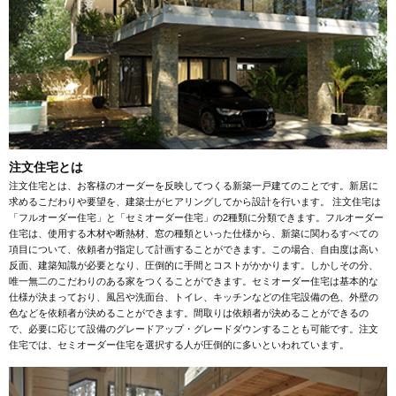
注文住宅とは
注文住宅とは、お客様のオーダーを反映してつくる新築一戸建てのことです。新居に
求めるこだわりや要望を、建築士がヒアリングしてから設計を行います。 注文住宅は
「フルオーダー住宅」と「セミオーダー住宅」の2種類に分類できます。フルオーダー
住宅は、使用する木材や断熱材、窓の種類といった仕様から、新築に関わるすべての
項目について、依頼者が指定して計画することができます。この場合、自由度は高い
反面、建築知識が必要となり、圧倒的に手間とコストがかかります。しかしその分、
唯一無二のこだわりのある家をつくることができます。セミオーダー住宅は基本的な
仕様が決まっており、風呂や洗面台、トイレ、キッチンなどの住宅設備の色、外壁の
色などを依頼者が決めることができます。間取りは依頼者が決めることができるの
で、必要に応じて設備のグレードアップ・グレードダウンすることも可能です。注文
住宅では、セミオーダー住宅を選択する人が圧倒的に多いといわれています。