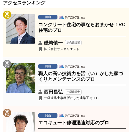
アクセスランキング
1位
岡山
コンクリート住宅の事ならおまかせ！RC
住宅のプロ
磯﨑慎一
総合建設業
株式会社サンオリエント
2位
岡山
職人の高い技術力を活（い）かした家づ
くりとメンテナンスのプロ
西田昌弘
一級建築士
一級建築士事務所にしだ建築工房LLC
3位
岡山
エコキュート修理迅速対応のプロ