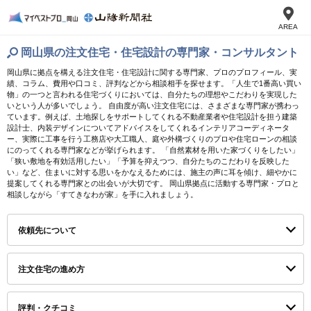
AREA
岡山県の注文住宅・住宅設計の専門家・コンサルタント
岡山県に拠点を構える注文住宅・住宅設計に関する専門家、プロのプロフィール、実
績、コラム、費用や口コミ、評判などから相談相手を探せます。「人生で1番高い買い
物」の一つと言われる住宅づくりにおいては、自分たちの理想やこだわりを実現した
いという人が多いでしょう。 自由度が高い注文住宅には、さまざまな専門家が携わっ
ています。例えば、土地探しをサポートしてくれる不動産業者や住宅設計を担う建築
設計士、内装デザインについてアドバイスをしてくれるインテリアコーディネータ
ー、実際に工事を行う工務店や大工職人、庭や外構づくりのプロや住宅ローンの相談
にのってくれる専門家などが挙げられます。 「自然素材を用いた家づくりをしたい」
「狭い敷地を有効活用したい」「予算を抑えつつ、自分たちのこだわりを反映した
い」など、住まいに対する思いをかなえるためには、施主の声に耳を傾け、細やかに
提案してくれる専門家との出会いが大切です。 岡山県拠点に活動する専門家・プロと
相談しながら「すてきなわが家」を手に入れましょう。
依頼先について
注文住宅の進め方
評判・クチコミ