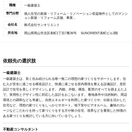
職種
一級建築士
専門分野
個人住宅の新築・リフォーム・リノベーション収益物件としてのマンシ
ョン新築・リフォーム店舗、事業...
会社名
株式会社サンオリエント
所在地
岡山県岡山市北区表町1丁目7番36号 SUNORIENT表町ビル3階
依頼先の選択肢
一級建築士
一級建築士は、長く住み続けられる唯一無二の理想の家づくりをサポートします。住
む人が安全に過ごせる構造設計と、快適に過ごせる室内環境を整える設備設計、意匠
設計で住宅を美しくデザインします。 内観、外観、構造、配管のすべてを踏まえた上
で、実用性とデザイン性に対応した設計をおこないます。 敷地条件や法的制約、周辺
環境との調和なども考慮し、自然エネルギーを利用した家づくりや、伝統を活かした
住宅など、理想の家づくりをしっかりサポート。地下室やビデオルーム、趣味のガレ
ージなどこだわりを持って家づくりをする方や狭小住宅、視界などを重視した特徴の
ある家づくりを検討している方に向いているでしょう。
不動産コンサルタント