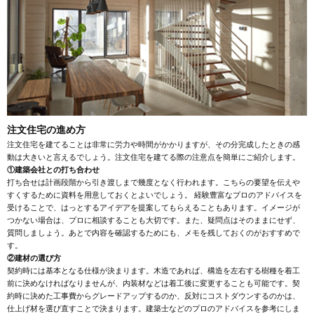
注文住宅の進め方
注文住宅を建てることは非常に労力や時間がかかりますが、その分完成したときの感
動は大きいと言えるでしょう。注文住宅を建てる際の注意点を簡単にご紹介します。
①建築会社との打ち合わせ
打ち合せは計画段階から引き渡しまで幾度となく行われます。こちらの要望を伝えや
すくするために資料を用意しておくとよいでしょう。 経験豊富なプロのアドバイスを
受けることで、はっとするアイデアを提案してもらえることもあります。イメージが
つかない場合は、プロに相談することも大切です。また、疑問点はそのままにせず、
質問しましょう。あとで内容を確認するためにも、メモを残しておくのがおすすめで
す。
②建材の選び方
契約時には基本となる仕様が決まります。木造であれば、構造を左右する樹種を着工
前に決めなければなりませんが、内装材などは着工後に変更することも可能です。契
約時に決めた工事費からグレードアップするのか、反対にコストダウンするのかは、
仕上げ材を選び直すことで決まります。建築士などのプロのアドバイスを参考にしま