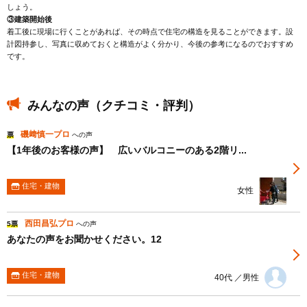
しょう。
③建築開始後
着工後に現場に行くことがあれば、その時点で住宅の構造を見ることができます。設
計図持参し、写真に収めておくと構造がよく分かり、今後の参考になるのでおすすめ
です。
みんなの声（クチコミ・評判）
磯﨑慎一プロ
票
への声
【1年後のお客様の声】 広いバルコニーのある2階リ...
住宅・建物
女性
西田昌弘プロ
5票
への声
あなたの声をお聞かせください。12
住宅・建物
40代 ／男性