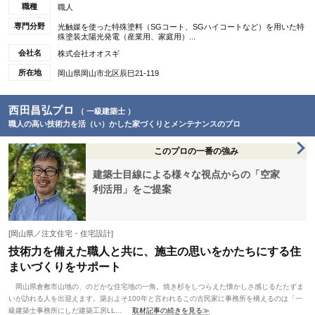
職種
職人
専門分野
光触媒を使った特殊塗料（SGコート、SGハイコートなど）を用いた特
殊塗装太陽光発電（産業用、家庭用）...
会社名
株式会社オオスギ
所在地
岡山県岡山市北区辰巳21-119
西田昌弘プロ
（ 一級建築士 ）
職人の高い技術力を活（い）かした家づくりとメンテナンスのプロ
このプロの一番の強み
建築士目線による様々な視点からの「空家
利活用」をご提案
[岡山県／注文住宅・住宅設計]
技術力を備えた職人と共に、施主の思いをかたちにする住
まいづくりをサポート
岡山県倉敷市山地の、のどかな住宅地の一角。焼き杉をしつらえた懐かしさ感じるたたずま
いが訪れる人を出迎えます。築およそ100年と言われるこの古民家に事務所を構えるのは「一
級建築士事務所にしだ建築工房LL...
取材記事の続きを見る≫