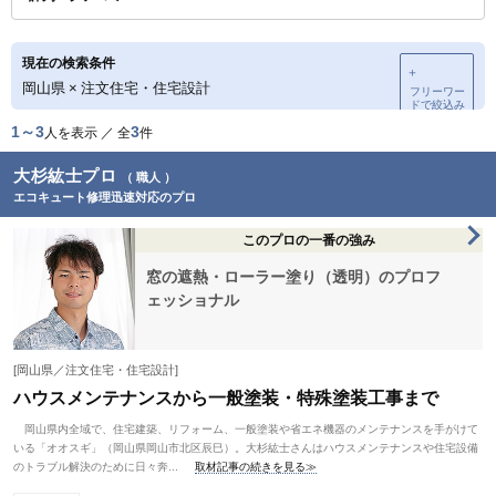
現在の検索条件
＋
岡山県
×
注文住宅・住宅設計
フリーワー
ドで絞込み
1～3
3
人を表示 ／ 全
件
大杉紘士プロ
（ 職人 ）
エコキュート修理迅速対応のプロ
このプロの一番の強み
窓の遮熱・ローラー塗り（透明）のプロフ
ェッショナル
[岡山県／注文住宅・住宅設計]
ハウスメンテナンスから一般塗装・特殊塗装工事まで
岡山県内全域で、住宅建築、リフォーム、一般塗装や省エネ機器のメンテナンスを手がけて
いる「オオスギ」（岡山県岡山市北区辰巳）。大杉紘士さんはハウスメンテナンスや住宅設備
のトラブル解決のために日々奔...
取材記事の続きを見る≫