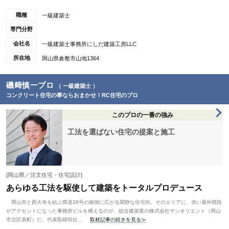
職種
一級建築士
専門分野
会社名
一級建築士事務所にしだ建築工房LLC
所在地
岡山県倉敷市山地1364
磯﨑慎一プロ
（ 一級建築士 ）
コンクリート住宅の事ならおまかせ！RC住宅のプロ
このプロの一番の強み
工法を選ばない住宅の提案と施工
[岡山県／注文住宅・住宅設計]
あらゆる工法を駆使して建築をトータルプロデュース
岡山市と西大寺を結ぶ県道28号の南側に広がる閑静な住宅街。そのエリアに、赤い屋外階段
がアクセントになった事務所ビルを構えるのが、総合建築業の株式会社サンオリエント（岡山
市北区表町）だ。代表取締役社...
取材記事の続きを見る≫