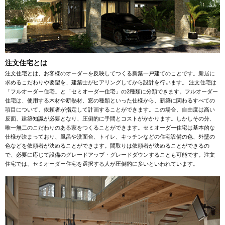
注文住宅とは
注文住宅とは、お客様のオーダーを反映してつくる新築一戸建てのことです。新居に
求めるこだわりや要望を、建築士がヒアリングしてから設計を行います。 注文住宅は
「フルオーダー住宅」と「セミオーダー住宅」の2種類に分類できます。フルオーダー
住宅は、使用する木材や断熱材、窓の種類といった仕様から、新築に関わるすべての
項目について、依頼者が指定して計画することができます。この場合、自由度は高い
反面、建築知識が必要となり、圧倒的に手間とコストがかかります。しかしその分、
唯一無二のこだわりのある家をつくることができます。セミオーダー住宅は基本的な
仕様が決まっており、風呂や洗面台、トイレ、キッチンなどの住宅設備の色、外壁の
色などを依頼者が決めることができます。間取りは依頼者が決めることができるの
で、必要に応じて設備のグレードアップ・グレードダウンすることも可能です。注文
住宅では、セミオーダー住宅を選択する人が圧倒的に多いといわれています。