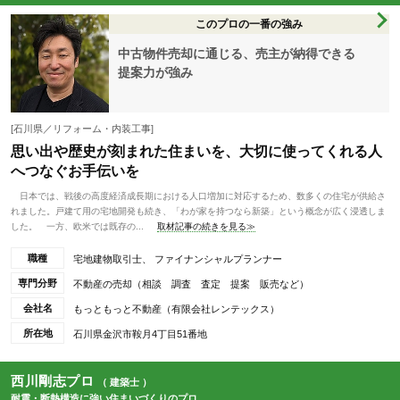
このプロの一番の強み
中古物件売却に通じる、売主が納得できる
提案力が強み
[石川県／リフォーム・内装工事]
思い出や歴史が刻まれた住まいを、大切に使ってくれる人
へつなぐお手伝いを
日本では、戦後の高度経済成長期における人口増加に対応するため、数多くの住宅が供給さ
れました。戸建て用の宅地開発も続き、「わが家を持つなら新築」という概念が広く浸透しま
した。 一方、欧米では既存の...
取材記事の続きを見る≫
職種
宅地建物取引士、 ファイナンシャルプランナー
専門分野
不動産の売却（相談 調査 査定 提案 販売など）
会社名
もっともっと不動産（有限会社レンテックス）
所在地
石川県金沢市鞍月4丁目51番地
西川剛志プロ
（ 建築士 ）
耐震・断熱構造に強い住まいづくりのプロ