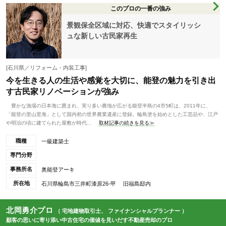
このプロの一番の強み
景観保全区域に対応、快適でスタイリッシ
ュな新しい古民家再生
[石川県／リフォーム・内装工事]
今を生きる人の生活や感覚を大切に、能登の魅力を引き出
す古民家リノベーションが強み
豊かな漁場の日本海に囲まれ、実り多い農地が広がる能登半島の4市5町は、2011年に、
「能登の里山里海」として国内初の世界農業遺産に登録。輪島塗を始めとした工芸品や、江戸
や明治の頃に建てられた屋敷が時代...
取材記事の続きを見る≫
職種
一級建築士
専門分野
事務所名
奥能登アーキ
所在地
石川県輪島市三井町漆原26-甲 旧福島邸内
北岡勇介プロ
（ 宅地建物取引士、 ファイナンシャルプランナー ）
顧客の思いに寄り添い中古住宅の価値を見いだす不動産売却のプロ