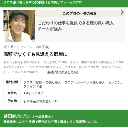
クロス張り替えを中心に手掛ける内装リフォームのプロ
このプロの一番の強み
こだわりの仕事を提供できる腕の良い職人
チームが強み
[石川県／リフォーム・内装工事]
高額でなくても見違える部屋に
生まれも育ちも金沢の新竪町。地元を愛して50年。近年は、地域の交通安全推進員として表彰
も受けたTMインテリア代表の宮地隆夫さんは、クロス張り替えのプロです。事務所に入ると、
ずらりと並んだ本が印象的。...
取材記事の続きを見る≫
専門分野
クロス（壁紙）の張り替え、フロア・カーペット張り替え、カーテン、
ブラインド他
会社名
TMインテリア
所在地
石川県金沢市新竪町3-11
越田純市プロ
（ 一級建築士 ）
景観保全しながら快適で現代的な空間を構築する古民家再生のプロ