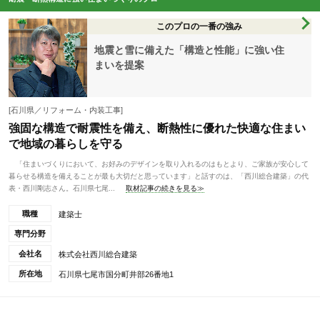
このプロの一番の強み
地震と雪に備えた「構造と性能」に強い住
まいを提案
[石川県／リフォーム・内装工事]
強固な構造で耐震性を備え、断熱性に優れた快適な住まい
で地域の暮らしを守る
「住まいづくりにおいて、お好みのデザインを取り入れるのはもとより、ご家族が安心して
暮らせる構造を備えることが最も大切だと思っています」と話すのは、「西川総合建築」の代
表・西川剛志さん。石川県七尾...
取材記事の続きを見る≫
職種
建築士
専門分野
会社名
株式会社西川総合建築
所在地
石川県七尾市国分町井部26番地1