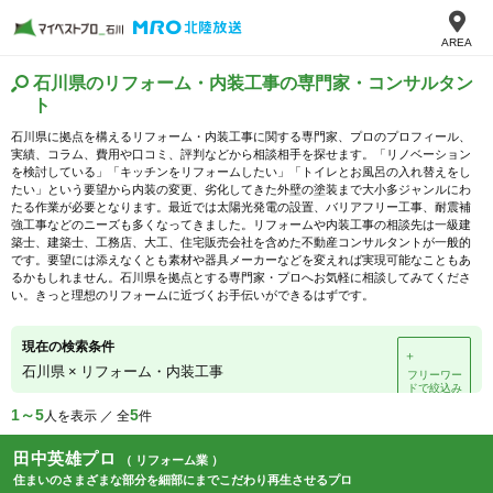
AREA
石川県のリフォーム・内装工事の専門家・コンサルタン
ト
石川県に拠点を構えるリフォーム・内装工事に関する専門家、プロのプロフィール、
実績、コラム、費用や口コミ、評判などから相談相手を探せます。「リノベーション
を検討している」「キッチンをリフォームしたい」「トイレとお風呂の入れ替えをし
たい」という要望から内装の変更、劣化してきた外壁の塗装まで大小多ジャンルにわ
たる作業が必要となります。最近では太陽光発電の設置、バリアフリー工事、耐震補
強工事などのニーズも多くなってきました。リフォームや内装工事の相談先は一級建
築士、建築士、工務店、大工、住宅販売会社を含めた不動産コンサルタントが一般的
です。要望には添えなくとも素材や器具メーカーなどを変えれば実現可能なこともあ
るかもしれません。石川県を拠点とする専門家・プロへお気軽に相談してみてくださ
い。きっと理想のリフォームに近づくお手伝いができるはずです。
現在の検索条件
＋
石川県
×
リフォーム・内装工事
フリーワー
ドで絞込み
1～5
5
人を表示 ／ 全
件
田中英雄プロ
（ リフォーム業 ）
住まいのさまざまな部分を細部にまでこだわり再生させるプロ