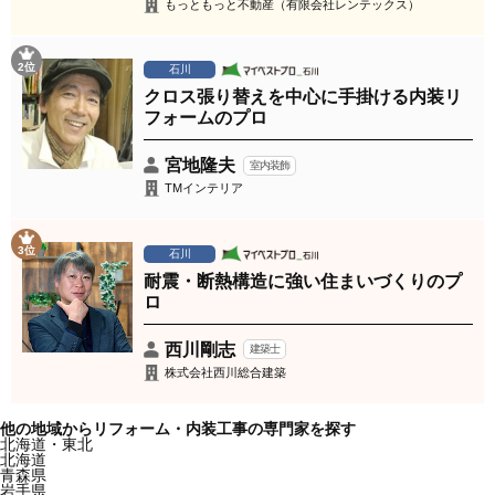
もっともっと不動産（有限会社レンテックス）
2位
石川
クロス張り替えを中心に手掛ける内装リ
フォームのプロ
宮地隆夫
室内装飾
TMインテリア
3位
石川
耐震・断熱構造に強い住まいづくりのプ
ロ
西川剛志
建築士
株式会社西川総合建築
他の地域からリフォーム・内装工事の専門家を探す
北海道・東北
北海道
青森県
岩手県