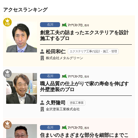
アクセスランキング
1位
石川
創意工夫の詰まったエクステリアを設計
施工するプロ
松田和仁
エクステリア工事の設計・施工・管理
株式会社メタルグリーン
2位
石川
職人品質の仕上がりで家の寿命を伸ばす
外壁塗装のプロ
久野隆司
塗装工事業
金沢塗装工業株式会社
3位
石川
住まいのさまざまな部分を細部にまでこ