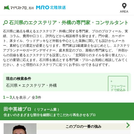
AREA
石川県のエクステリア・外構の専門家・コンサルタント
石川県に拠点を構えるエクステリア・外構に関する専門家、プロのプロフィール、実
績、コラム、費用や口コミ、評判などから相談相手を探せます。門や庭、カーポー
ト、床タイル、ウッドデッキなど外観を中心とした装飾に関しても設計からメーカ
ー、素材などの選定が必要となります。専門家は1級建築士をはじめとし、エクステリ
アプランナーやガーデンデザイナー、庭木剪定のプロ、屋根の専門家など。「外部か
らの目線を遮るエクステテリアを設置したい」「玄関回りのタイルを張り替えたい」
などの要望に応えます。石川県を拠点とする専門家・プロへお気軽に相談してみてく
ださい。きっと理想のエクステリアに近づくお手伝いができるはずです。
現在の検索条件
＋
石川県
×
エクステリア・外構
フリーワー
ドで絞込み
1～3
3
人を表示 ／ 全
件
田中英雄プロ
（ リフォーム業 ）
住まいのさまざまな部分を細部にまでこだわり再生させるプロ
このプロの一番の強み