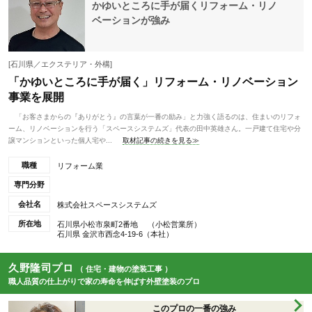
かゆいところに手が届くリフォーム・リノ
ベーションが強み
[石川県／エクステリア・外構]
「かゆいところに手が届く」リフォーム・リノベーション
事業を展開
「お客さまからの『ありがとう』の言葉が一番の励み」と力強く語るのは、住まいのリフォ
ーム、リノベーションを行う「スペースシステムズ」代表の田中英雄さん。一戸建て住宅や分
譲マンションといった個人宅や...
取材記事の続きを見る≫
職種
リフォーム業
専門分野
会社名
株式会社スペースシステムズ
所在地
石川県小松市泉町2番地 （小松営業所）
石川県 金沢市西念4-19-6（本社）
久野隆司プロ
（ 住宅・建物の塗装工事 ）
職人品質の仕上がりで家の寿命を伸ばす外壁塗装のプロ
このプロの一番の強み