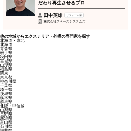
だわり再生させるプロ
田中英雄
リフォーム業
株式会社スペースシステムズ
他の地域からエクステリア・外構の専門家を探す
北海道・東北
北海道
青森県
岩手県
秋田県
宮城県
山形県
福島県
関東
東京都
神奈川県
千葉県
埼玉県
茨城県
栃木県
群馬県
北陸・甲信越
山梨県
長野県
新潟県
富山県
石川県
福井県