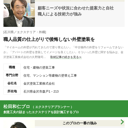
顧客ニーズや状況に合わせた提案力と自社
職人による技術力が強み
[石川県／エクステリア・外構]
職人品質の仕上がりで後悔しない外壁塗装を
「マイホームの外壁が汚れてきたので塗り替えたい」「中古物件の外壁をリフォームできない
か」「アパートの外壁を塗装してイメージを良くしたい」そういった外壁に関する悩みは、金
沢塗装工業株式会社の久野隆司...
取材記事の続きを見る≫
職種
住宅・建物の塗装工事
専門分野
住宅、マンション等建物の塗替え工事
会社名
金沢塗装工業株式会社
所在地
石川県金沢市森戸1－213
松田和仁プロ
（ エクステリアプランナー ）
創意工夫の詰まったエクステリアを設計施工するプロ
このプロの一番の強み