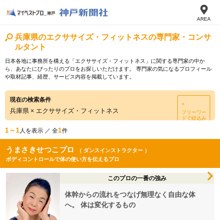
AREA
兵庫県のエクササイズ・フィットネスの専門家・コンサ
ルタント
日本各地に事務所を構える「エクササイズ・フィットネス」に関する専門家の中か
ら、あなたにぴったりのプロをお探しいただけます。 専門家の気になるプロフィール
や取材記事、経歴、サービス内容を掲載しています。
現在の検索条件
＋
兵庫県
×
エクササイズ・フィットネス
フリーワー
ドで絞込み
1～1
1
人を表示 ／ 全
件
うまさきせつこプロ
（ ダンスインストラクター ）
ボディコントロールで体の使い方を伝えるプロ
このプロの一番の強み
体幹からの流れをつなげ無理なく自由な体
へ。 体は変化するもの