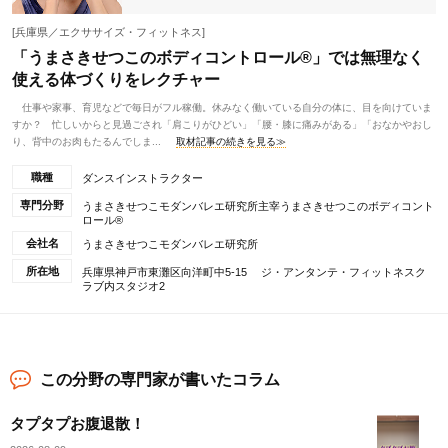
[兵庫県／エクササイズ・フィットネス]
「うまさきせつこのボディコントロール®」では無理なく
使える体づくりをレクチャー
仕事や家事、育児などで毎日がフル稼働。休みなく働いている自分の体に、目を向けていま
すか？ 忙しいからと見過ごされ「肩こりがひどい」「腰・膝に痛みがある」「おなかやおし
り、背中のお肉もたるんでしま...
取材記事の続きを見る≫
職種
ダンスインストラクター
専門分野
うまさきせつこモダンバレエ研究所主宰うまさきせつこのボディコント
ロール®
会社名
うまさきせつこモダンバレエ研究所
所在地
兵庫県神戸市東灘区向洋町中5-15 ジ・アンタンテ・フィットネスク
ラブ内スタジオ2
この分野の専門家が書いたコラム
タプタプお腹退散！