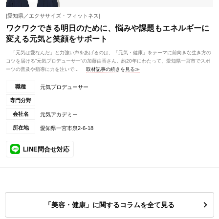
[愛知県／エクササイズ・フィットネス]
ワクワクできる明日のために、悩みや課題もエネルギーに
変える元気と笑顔をサポート
「元気は愛なんだ」と力強い声をあげるのは、「元気・健康」をテーマに前向きな生き方の
コツを届ける“元気プロデューサー”の加藤由香さん。約20年にわたって、愛知県一宮市でスポ
ーツの普及や指導に力を注いで...
取材記事の続きを見る≫
職種
元気プロデューサー
専門分野
会社名
元気アカデミー
所在地
愛知県一宮市泉2-6-18
LINE問合せ対応
「美容・健康」に関するコラムを全て見る