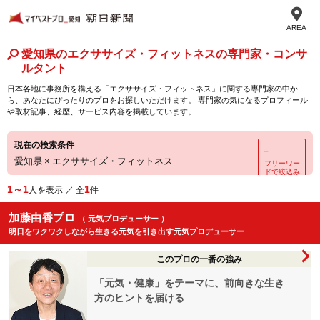
AREA
愛知県のエクササイズ・フィットネスの専門家・コンサ
ルタント
日本各地に事務所を構える「エクササイズ・フィットネス」に関する専門家の中か
ら、あなたにぴったりのプロをお探しいただけます。 専門家の気になるプロフィール
や取材記事、経歴、サービス内容を掲載しています。
現在の検索条件
＋
愛知県
×
エクササイズ・フィットネス
フリーワー
ドで絞込み
1～1
1
人を表示 ／ 全
件
加藤由香プロ
（ 元気プロデューサー ）
明日をワクワクしながら生きる元気を引き出す元気プロデューサー
このプロの一番の強み
「元気・健康」をテーマに、前向きな生き
方のヒントを届ける