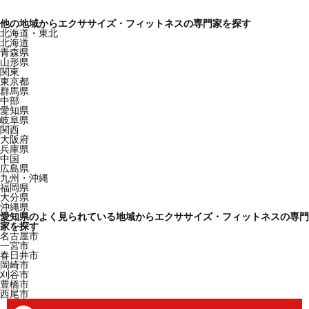
他の地域からエクササイズ・フィットネスの専門家を探す
北海道・東北
北海道
青森県
山形県
関東
東京都
群馬県
中部
愛知県
岐阜県
関西
大阪府
兵庫県
中国
広島県
九州・沖縄
福岡県
大分県
沖縄県
愛知県のよく見られている地域からエクササイズ・フィットネスの専門
家を探す
名古屋市
一宮市
春日井市
岡崎市
刈谷市
豊橋市
西尾市