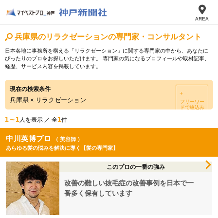
AREA
兵庫県のリラクゼーションの専門家・コンサルタント
日本各地に事務所を構える「リラクゼーション」に関する専門家の中から、あなたに
ぴったりのプロをお探しいただけます。 専門家の気になるプロフィールや取材記事、
経歴、サービス内容を掲載しています。
現在の検索条件
＋
兵庫県
×
リラクゼーション
フリーワー
ドで絞込み
1～1
1
人を表示 ／ 全
件
中川英博プロ
（ 美容師 ）
あらゆる髪の悩みを解決に導く【髪の専門家】
このプロの一番の強み
改善の難しい抜毛症の改善事例を日本で一
番多く保有しています