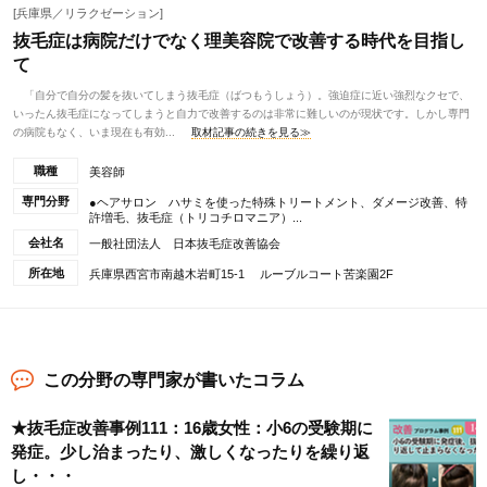
[兵庫県／リラクゼーション]
抜毛症は病院だけでなく理美容院で改善する時代を目指し
て
「自分で自分の髪を抜いてしまう抜毛症（ばつもうしょう）。強迫症に近い強烈なクセで、
いったん抜毛症になってしまうと自力で改善するのは非常に難しいのが現状です。しかし専門
の病院もなく、いま現在も有効...
取材記事の続きを見る≫
職種
美容師
専門分野
●ヘアサロン ハサミを使った特殊トリートメント、ダメージ改善、特
許増毛、抜毛症（トリコチロマニア）...
会社名
一般社団法人 日本抜毛症改善協会
所在地
兵庫県西宮市南越木岩町15-1 ルーブルコート苦楽園2F
この分野の専門家が書いたコラム
★抜毛症改善事例111：16歳女性：小6の受験期に
発症。少し治まったり、激しくなったりを繰り返
し・・・