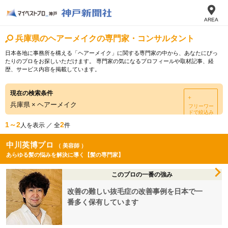
AREA
兵庫県のヘアーメイクの専門家・コンサルタント
日本各地に事務所を構える「ヘアーメイク」に関する専門家の中から、あなたにぴっ
たりのプロをお探しいただけます。 専門家の気になるプロフィールや取材記事、経
歴、サービス内容を掲載しています。
現在の検索条件
＋
兵庫県
×
ヘアーメイク
フリーワー
ドで絞込み
1～2
2
人を表示 ／ 全
件
中川英博プロ
（ 美容師 ）
あらゆる髪の悩みを解決に導く【髪の専門家】
このプロの一番の強み
改善の難しい抜毛症の改善事例を日本で一
番多く保有しています