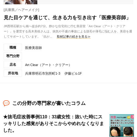
[兵庫県／ヘアーメイク]
見た目ケアを通じて、生きる力を引き出す「医療美容師」
JR西明石駅から南へ徒歩約7分。静かな住宅街に佇む美容室「Art Clear（アート・クリア
ー）」を運営する高木美枝さんは、病気や不慮の事故による脱毛や薄毛に悩む人を、美容を通
してサポートしています。「抗が...
取材記事の続きを見る≫
職種
医療美容師
専門分野
店名
Art Clear（アート・クリアー）
所在地
兵庫県明石市別所町1-3 伊藤ビル1F
この分野の専門家が書いたコラム
★抜毛症改善事例110：33歳女性：抜いた時にス
ッキリした感覚がありそこからやめれなくなりま
した。