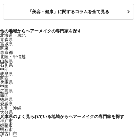
「美容・健康」に関するコラムを全て見る
他の地域からヘアーメイクの専門家を探す
北海道・東北
青森県
宮城県
関東
東京都
北陸・甲信越
山梨県
石川県
中部
岐阜県
関西
兵庫県
中国
広島県
四国
徳島県
愛媛県
九州・沖縄
大分県
兵庫県のよく見られている地域からヘアーメイクの専門家を探す
神戸市
姫路市
明石市
加古川市