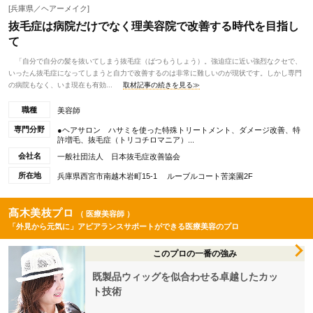
[兵庫県／ヘアーメイク]
抜毛症は病院だけでなく理美容院で改善する時代を目指し
て
「自分で自分の髪を抜いてしまう抜毛症（ばつもうしょう）。強迫症に近い強烈なクセで、
いったん抜毛症になってしまうと自力で改善するのは非常に難しいのが現状です。しかし専門
の病院もなく、いま現在も有効...
取材記事の続きを見る≫
職種
美容師
専門分野
●ヘアサロン ハサミを使った特殊トリートメント、ダメージ改善、特
許増毛、抜毛症（トリコチロマニア）...
会社名
一般社団法人 日本抜毛症改善協会
所在地
兵庫県西宮市南越木岩町15-1 ルーブルコート苦楽園2F
髙木美枝プロ
（ 医療美容師 ）
「外見から元気に」アピアランスサポートができる医療美容のプロ
このプロの一番の強み
既製品ウィッグを似合わせる卓越したカッ
ト技術