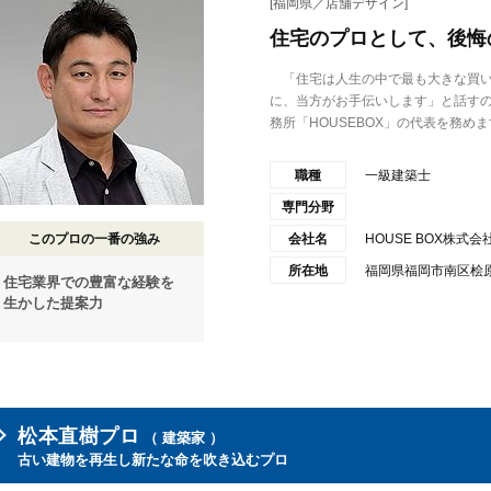
[福岡県／店舗デザイン]
住宅のプロとして、後悔
「住宅は人生の中で最も大きな買い
に、当方がお手伝いします」と話す
務所「HOUSEBOX」の代表を務めます
職種
一級建築士
専門分野
このプロの一番の強み
会社名
HOUSE BOX株式会
所在地
福岡県福岡市南区桧原1-
住宅業界での豊富な経験を
生かした提案力
松本直樹プロ
（ 建築家 ）
古い建物を再生し新たな命を吹き込むプロ