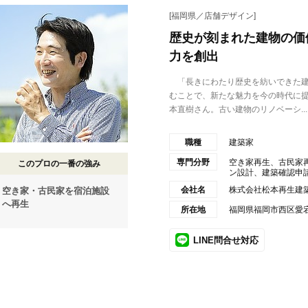
[福岡県／店舗デザイン]
歴史が刻まれた建物の価
力を創出
「長きにわたり歴史を紡いできた建
むことで、新たな魅力を今の時代に
本直樹さん。古い建物のリノベーシ...
職種
建築家
専門分野
空き家再生、古民家
このプロの一番の強み
ン設計、建築確認申
会社名
株式会社松本再生建
空き家・古民家を宿泊施設
へ再生
所在地
福岡県福岡市西区愛宕1
LINE問合せ対応