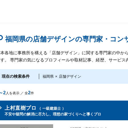
福岡県の店舗デザインの専門家・コン
日本各地に事務所を構える「店舗デザイン」に関する専門家の中か
ます。 専門家の気になるプロフィールや取材記事、経歴、サービス
現在の検索条件
福岡県
×
店舗デザイン
～2
2
人を表示 ／ 全
件
上村直樹プロ
（ 一級建築士 ）
不安や疑問の解消に尽力し、理想の家づくりへと導くプロ