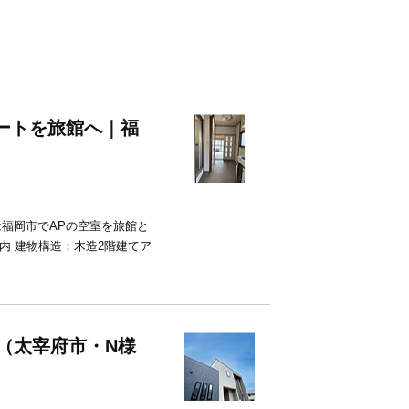
パートを旅館へ｜福
は福岡市でAPの空室を旅館と
内 建物構造：木造2階建てア
2（太宰府市・N様