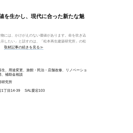
値を生かし、現代に合った新たな魅
物には、かけがえのない価値があります。命を吹き込
提示したい」と話すのは、「松本再生建築研究所」の松
取材記事の続きを見る≫
再生、用途変更、旅館・民泊・店舗改修、リノベーショ
請、補助金相談
築研究所
丁目14-39 SAL愛宕103