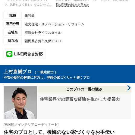
で、気持ちよく住む』をコンセプ...
取材記事の続きを見る≫
職種
建設業
専門分野
注文住宅・リノベーション・リフォーム
会社名
有限会社ライフスタイル
所在地
福岡県古賀市久保1139-1
LINE問合せ対応
上村直樹プロ
（ 一級建築士 ）
不安や疑問の解消に尽力し、理想の家づくりへと導くプロ
このプロの一番の強み
住宅業界での豊富な経験を生かした提案力
[福岡県／インテリアコーディネート]
住宅のプロとして、後悔のない家づくりをお手伝い