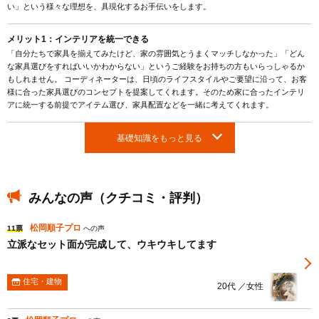
い」という様々な理想を、具現化するお手伝いをします。
メリット1：インテリアを統一できる
「自分たちで家具を揃えてみたけど、家の雰囲気とうまくマッチしなかった」「どん
な家具選びをすればいいかわからない」というご経験をお持ちの方もいらっしゃるか
もしれません。 コーディネーターは、日頃のライフスタイルやご要望に沿って、お客
様に合った家具選びのコンセプトを提案してくれます。そのため家に合ったインテリ
アに統一する前提でアイテム選び、家具配置などを一緒に考えてくれます。
基礎知識をもっと見る
みんなの声（クチコミ・評判）
松岡順子プロ
11票
への声
立派なセット面が完成して、ウキウキしてます
住宅・建物
20代 ／女性