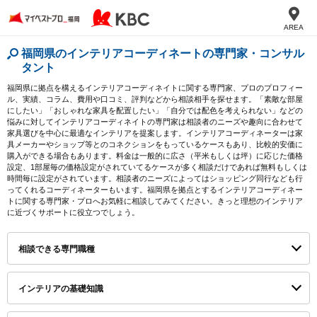
AREA
福岡県のインテリアコーディネートの専門家・コンサル
タント
福岡県に拠点を構えるインテリアコーディネイトに関する専門家、プロのプロフィー
ル、実績、コラム、費用や口コミ、評判などから相談相手を探せます。「素敵な部屋
にしたい」「おしゃれな家具を配置したい」「自分では配色を考えられない」などの
悩みに対してインテリアコーディネイトの専門家は相談者のニーズや趣向に合わせて
家具選びを中心に最適なインテリアを提案します。インテリアコーディネーターは家
具メーカーやショップ等とのコネクションをもっているケースもあり、比較的安価に
購入ができる場合もあります。料金は一般的に広さ（平米もしくは坪）に応じた価格
設定、1部屋毎の価格設定がされていてるケースが多く相談だけであれば無料もしくは
時間毎に設定がされています。相談者のニーズによってはショッピング同行なども行
ってくれるコーディネーターもいます。福岡県を拠点とするインテリアコーディネー
トに関する専門家・プロへお気軽に相談してみてください。きっと理想のインテリア
に近づくサポートに役立つでしょう。
相談できる専門職種
インテリアの基礎知識