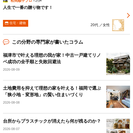
松岡順子プロ
9票
への声
人生で一番の贈り物です！
住宅・建物
20代 ／女性
この分野の専門家が書いたコラム
福津市で叶える理想の我が家！中古一戸建てリノ
ベ成功の全手順と失敗回避法
2026-08-09
土地費用を抑えて理想の家を叶える！福岡で選ぶ
「狭小地・変形地」の賢い住まいづくり
2026-08-08
台所からプラスチックが消えたら何が残るのか？
2026-08-07