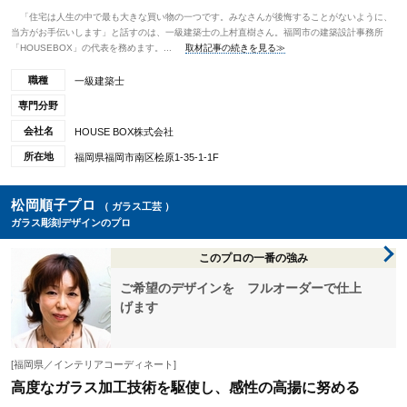
「住宅は人生の中で最も大きな買い物の一つです。みなさんが後悔することがないように、
当方がお手伝いします」と話すのは、一級建築士の上村直樹さん。福岡市の建築設計事務所
「HOUSEBOX」の代表を務めます。...
取材記事の続きを見る≫
職種
一級建築士
専門分野
会社名
HOUSE BOX株式会社
所在地
福岡県福岡市南区桧原1-35-1-1F
松岡順子プロ
（ ガラス工芸 ）
ガラス彫刻デザインのプロ
このプロの一番の強み
ご希望のデザインを フルオーダーで仕上
げます
[福岡県／インテリアコーディネート]
高度なガラス加工技術を駆使し、感性の高揚に努める