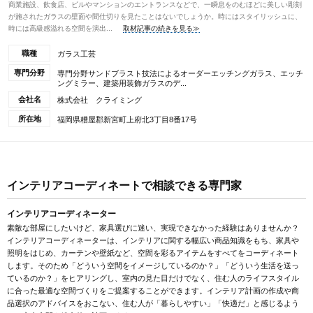
商業施設、飲食店、ビルやマンションのエントランスなどで、一瞬息をのむほどに美しい彫刻
が施されたガラスの壁面や間仕切りを見たことはないでしょうか。時にはスタイリッシュに、
時には高級感溢れる空間を演出...
取材記事の続きを見る≫
職種
ガラス工芸
専門分野
専門分野サンドブラスト技法によるオーダーエッチングガラス、エッチ
ングミラー、建築用装飾ガラスのデ...
会社名
株式会社 クライミング
所在地
福岡県糟屋郡新宮町上府北3丁目8番17号
インテリアコーディネートで相談できる専門家
インテリアコーディネーター
素敵な部屋にしたいけど、家具選びに迷い、実現できなかった経験はありませんか？
インテリアコーディネーターは、インテリアに関する幅広い商品知識をもち、家具や
照明をはじめ、カーテンや壁紙など、空間を彩るアイテムをすべてをコーディネート
します。そのため「どういう空間をイメージしているのか？」「どういう生活を送っ
ているのか？」をヒアリングし、室内の見た目だけでなく、住む人のライフスタイル
に合った最適な空間づくりをご提案することができます。インテリア計画の作成や商
品選択のアドバイスをおこない、住む人が「暮らしやすい」「快適だ」と感じるよう