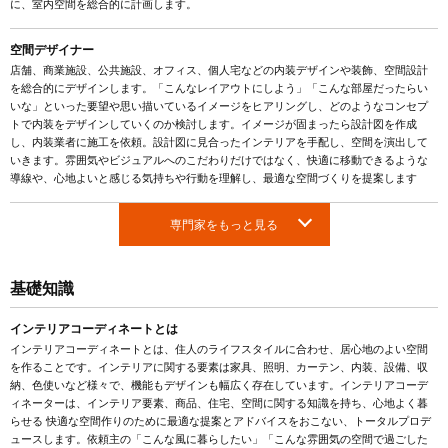
に、室内空間を総合的に計画します。
空間デザイナー
店舗、商業施設、公共施設、オフィス、個人宅などの内装デザインや装飾、空間設計
を総合的にデザインします。「こんなレイアウトにしよう」「こんな部屋だったらい
いな」といった要望や思い描いているイメージをヒアリングし、どのようなコンセプ
トで内装をデザインしていくのか検討します。イメージが固まったら設計図を作成
し、内装業者に施工を依頼。設計図に見合ったインテリアを手配し、空間を演出して
いきます。雰囲気やビジュアルへのこだわりだけではなく、快適に移動できるような
導線や、心地よいと感じる気持ちや行動を理解し、最適な空間づくりを提案します
専門家をもっと見る
基礎知識
インテリアコーディネートとは
インテリアコーディネートとは、住人のライフスタイルに合わせ、居心地のよい空間
を作ることです。インテリアに関する要素は家具、照明、カーテン、内装、設備、収
納、色使いなど様々で、機能もデザインも幅広く存在しています。インテリアコーデ
ィネーターは、インテリア要素、商品、住宅、空間に関する知識を持ち、心地よく暮
らせる 快適な空間作りのために最適な提案とアドバイスをおこない、トータルプロデ
ュースします。依頼主の「こんな風に暮らしたい」「こんな雰囲気の空間で過ごした