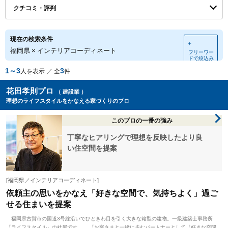
クチコミ・評判
現在の検索条件
＋
福岡県
×
インテリアコーディネート
フリーワー
ドで絞込み
1～3
3
人を表示 ／ 全
件
花田孝則プロ
（ 建設業 ）
理想のライフスタイルをかなえる家づくりのプロ
このプロの一番の強み
丁寧なヒアリングで理想を反映したより良
い住空間を提案
[福岡県／インテリアコーディネート]
依頼主の思いをかなえ「好きな空間で、気持ちよく」過ご
せる住まいを提案
福岡県古賀市の国道3号線沿いでひときわ目を引く大きな箱型の建物。一級建築士事務所
「ライフスタイル」の社屋です。 「お客さまと一緒に歩むパートナーとして『好きな空間