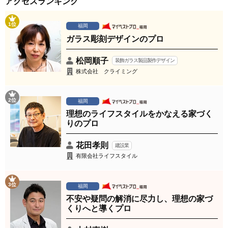
アクセスランキング
1位
福岡
ガラス彫刻デザインのプロ
松岡順子
装飾ガラス製品製作デザイン
株式会社 クライミング
2位
福岡
理想のライフスタイルをかなえる家づく
りのプロ
花田孝則
建設業
有限会社ライフスタイル
3位
福岡
不安や疑問の解消に尽力し、理想の家づ
くりへと導くプロ