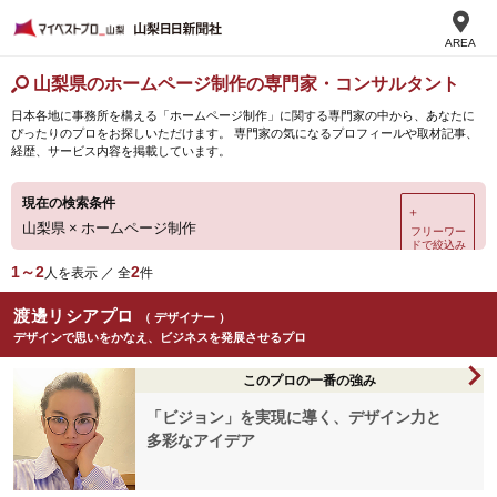
AREA
山梨県のホームページ制作の専門家・コンサルタント
日本各地に事務所を構える「ホームページ制作」に関する専門家の中から、あなたに
ぴったりのプロをお探しいただけます。 専門家の気になるプロフィールや取材記事、
経歴、サービス内容を掲載しています。
現在の検索条件
＋
山梨県
×
ホームページ制作
フリーワー
ドで絞込み
1～2
2
人を表示 ／ 全
件
渡邊リシアプロ
（ デザイナー ）
デザインで思いをかなえ、ビジネスを発展させるプロ
このプロの一番の強み
「ビジョン」を実現に導く、デザイン力と
多彩なアイデア