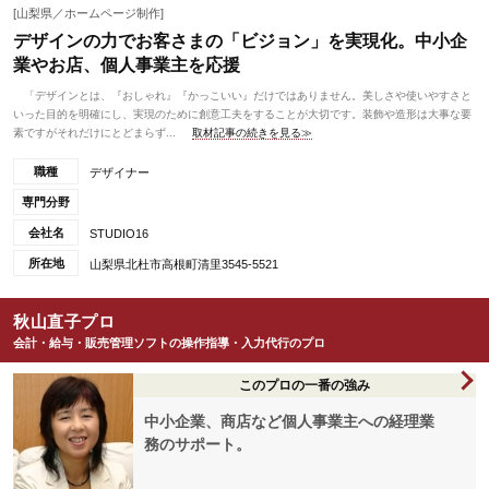
[山梨県／ホームページ制作]
デザインの力でお客さまの「ビジョン」を実現化。中小企
業やお店、個人事業主を応援
「デザインとは、『おしゃれ』『かっこいい』だけではありません。美しさや使いやすさと
いった目的を明確にし、実現のために創意工夫をすることが大切です。装飾や造形は大事な要
素ですがそれだけにとどまらず...
取材記事の続きを見る≫
職種
デザイナー
専門分野
会社名
STUDIO16
所在地
山梨県北杜市高根町清里3545-5521
秋山直子プロ
会計・給与・販売管理ソフトの操作指導・入力代行のプロ
このプロの一番の強み
中小企業、商店など個人事業主への経理業
務のサポート。