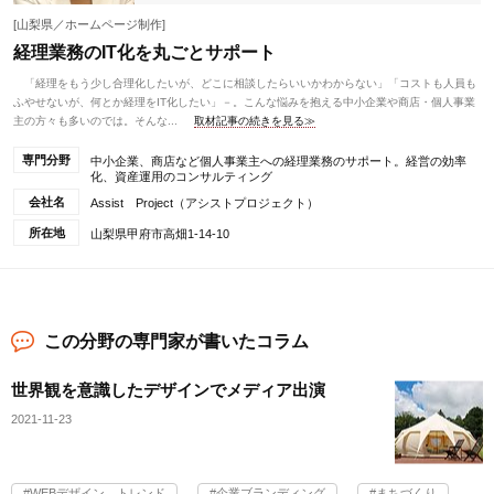
[山梨県／ホームページ制作]
経理業務のIT化を丸ごとサポート
「経理をもう少し合理化したいが、どこに相談したらいいかわからない」「コストも人員も
ふやせないが、何とか経理をIT化したい」－。こんな悩みを抱える中小企業や商店・個人事業
主の方々も多いのでは。そんな...
取材記事の続きを見る≫
専門分野
中小企業、商店など個人事業主への経理業務のサポート。経営の効率
化、資産運用のコンサルティング
会社名
Assist Project（アシストプロジェクト）
所在地
山梨県甲府市高畑1-14-10
この分野の専門家が書いたコラム
世界観を意識したデザインでメディア出演
2021-11-23
WEBデザイン トレンド
企業ブランディング
まちづくり