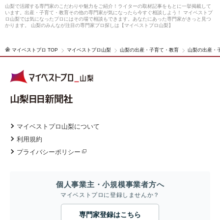
山梨で活躍する専門家のこだわりや魅力をご紹介！ライターの取材記事をもとに一挙掲載して
います。出産・子育て・教育その他の専門家が気になったら今すぐ相談しよう！ マイベストプ
ロ山梨では気になったプロにはその場で相談もできます。あなたにあった専門家がきっと見つ
かります。 山梨のみんなが注目の専門家プロ探しは【マイベストプロ山梨】
マイベストプロ TOP
マイベストプロ山梨
山梨の出産・子育て・教育
山梨の出産・
マイベストプロ山梨について
利用規約
プライバシーポリシー
個人事業主・小規模事業者方へ
マイベストプロに登録しませんか？
専門家登録はこちら