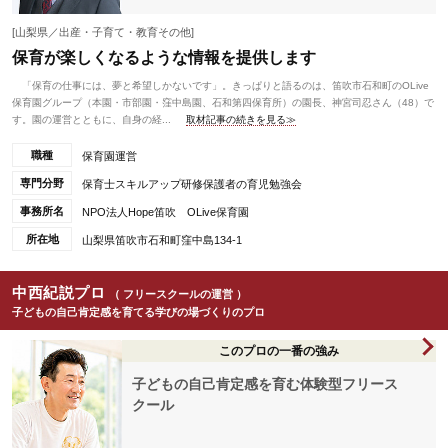
[山梨県／出産・子育て・教育その他]
保育が楽しくなるような情報を提供します
「保育の仕事には、夢と希望しかないです」。きっぱりと語るのは、笛吹市石和町のOLive
保育園グループ（本園・市部園・窪中島園、石和第四保育所）の園長、神宮司忍さん（48）で
す。園の運営とともに、自身の経...
取材記事の続きを見る≫
職種
保育園運営
専門分野
保育士スキルアップ研修保護者の育児勉強会
事務所名
NPO法人Hope笛吹 OLive保育園
所在地
山梨県笛吹市石和町窪中島134-1
中西紀説プロ
（ フリースクールの運営 ）
子どもの自己肯定感を育てる学びの場づくりのプロ
このプロの一番の強み
子どもの自己肯定感を育む体験型フリース
クール