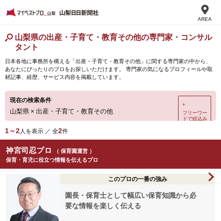
AREA
山梨県の出産・子育て・教育その他の専門家・コンサル
タント
日本各地に事務所を構える「出産・子育て・教育その他」に関する専門家の中から、
あなたにぴったりのプロをお探しいただけます。 専門家の気になるプロフィールや取
材記事、経歴、サービス内容を掲載しています。
現在の検索条件
＋
山梨県
×
出産・子育て・教育その他
フリーワー
ドで絞込み
1～2
2
人を表示 ／ 全
件
神宮司忍プロ
（ 保育園運営 ）
保育・育児に役立つ情報を伝えるプロ
このプロの一番の強み
園長・保育士として幅広い保育知識から必
要な情報を楽しく伝える