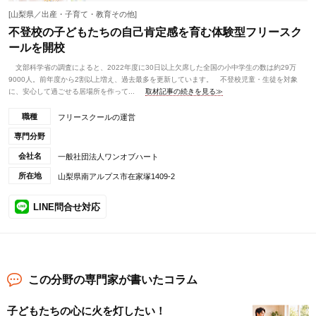
[山梨県／出産・子育て・教育その他]
不登校の子どもたちの自己肯定感を育む体験型フリースク
ールを開校
文部科学省の調査によると、2022年度に30日以上欠席した全国の小中学生の数は約29万
9000人。前年度から2割以上増え、過去最多を更新しています。 不登校児童・生徒を対象
に、安心して過ごせる居場所を作って...
取材記事の続きを見る≫
職種
フリースクールの運営
専門分野
会社名
一般社団法人ワンオブハート
所在地
山梨県南アルプス市在家塚1409-2
LINE問合せ対応
この分野の専門家が書いたコラム
子どもたちの心に火を灯したい！