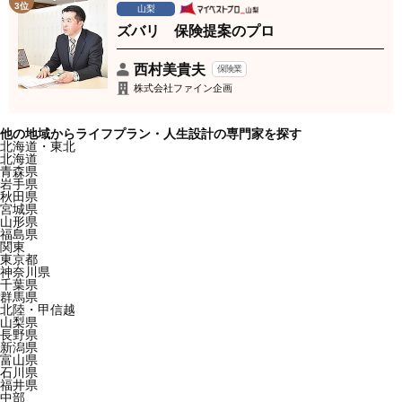
3位
山梨
ズバリ 保険提案のプロ
西村美貴夫
保険業
株式会社ファイン企画
他の地域からライフプラン・人生設計の専門家を探す
北海道・東北
北海道
青森県
岩手県
秋田県
宮城県
山形県
福島県
関東
東京都
神奈川県
千葉県
群馬県
北陸・甲信越
山梨県
長野県
新潟県
富山県
石川県
福井県
中部