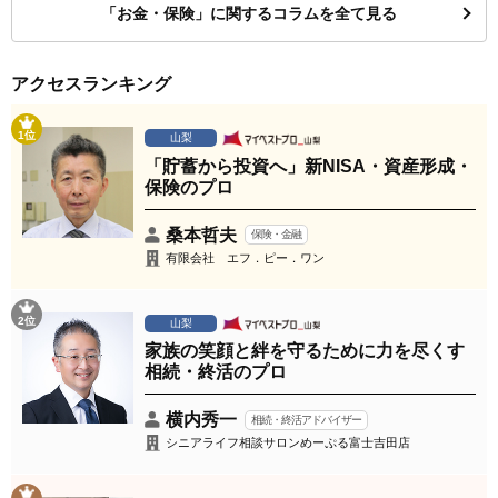
「お金・保険」に関するコラムを全て見る
アクセスランキング
1位
山梨
「貯蓄から投資へ」新NISA・資産形成・
保険のプロ
桑本哲夫
保険・金融
有限会社 エフ．ピー．ワン
2位
山梨
家族の笑顔と絆を守るために力を尽くす
相続・終活のプロ
横内秀一
相続・終活アドバイザー
シニアライフ相談サロンめーぷる富士吉田店