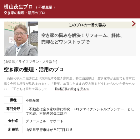
横山茂生プロ
（ 不動産業 ）
空き家の整理・活用のプロ
このプロの一番の強み
空き家の悩みを解決！リフォーム、解体、
売却などワンストップで
[山梨県／ライフプラン・人生設計]
空き家の整理・活用のプロ
高齢化や人口減少により深刻化する空き家問題。特に山梨県は、空き家率が全国でも非常に
高く今後も増加が見込まれます。「長年、放置したままの空き家をどうしたらいいか分からな
い」「子どもは県外で暮らして...
取材記事の続きを見る≫
職種
不動産業
専門分野
・不動産は空き家物件に特化・FP(ファイナンシャルプランナー）とし
て相続、不動産関係に対応
会社名
グリーンヒル・サポート
所在地
山梨県甲府市緑が丘2丁目11-5