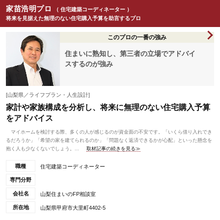
家苗浩明プロ
（ 住宅建築コーディネーター ）
将来を見据えた無理のない住宅購入予算を助言するプロ
このプロの一番の強み
住まいに熟知し、第三者の立場でアドバイ
スするのが強み
[山梨県／ライフプラン・人生設計]
家計や家族構成を分析し、将来に無理のない住宅購入予算
をアドバイス
マイホームを検討する際、多くの人が感じるのが資金面の不安です。「いくら借り入れでき
るだろうか」「希望の家を建てられるのか」「問題なく返済できるかが心配」といった懸念を
抱く人も少なくないでしょう。...
取材記事の続きを見る≫
職種
住宅建築コーディネーター
専門分野
会社名
山梨住まいのFP相談室
所在地
山梨県甲府市大里町4402-5