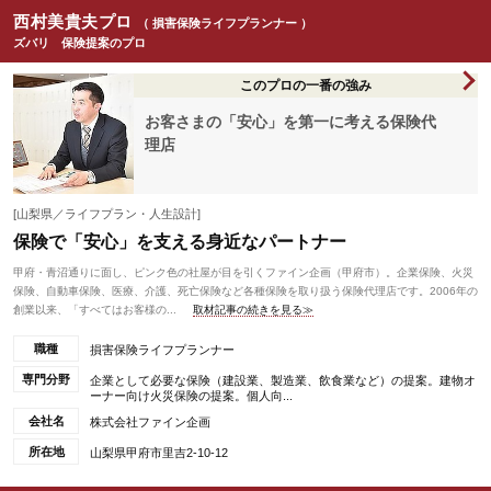
西村美貴夫プロ
（ 損害保険ライフプランナー ）
ズバリ 保険提案のプロ
このプロの一番の強み
お客さまの「安心」を第一に考える保険代
理店
[山梨県／ライフプラン・人生設計]
保険で「安心」を支える身近なパートナー
甲府・青沼通りに面し、ピンク色の社屋が目を引くファイン企画（甲府市）。企業保険、火災
保険、自動車保険、医療、介護、死亡保険など各種保険を取り扱う保険代理店です。2006年の
創業以来、「すべてはお客様の...
取材記事の続きを見る≫
職種
損害保険ライフプランナー
専門分野
企業として必要な保険（建設業、製造業、飲食業など）の提案。建物オ
ーナー向け火災保険の提案。個人向...
会社名
株式会社ファイン企画
所在地
山梨県甲府市里吉2-10-12