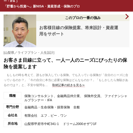
ー・IFA ）
「貯蓄から投資へ」新NISA・資産形成・保険のプロ
このプロの一番の強み
お客様目線の保険提案、将来設計・資産運
用をサポート
[山梨県／ライフプラン・人生設計]
お客さま目線に立って、一人一人のニーズにぴったりの保
険を提案します
もしもの時を考えて、誰もが加入している保険。でも入っている保険が「自分のニーズに合
っているのか？」「今の自分に本当に必要な保険はどんなものか？」「もしかしたら無駄があ
るのでは？」と、不安や疑問を...
取材記事の続きを見る≫
職種
保険コンサルタント、金融商品仲介業、 保険外交員、 ファイナンシャ
ルプランナー・IFA
専門分野
金融商品・生命保険・損害保険 全般
会社名
有限会社 エフ．ピー．ワン
所在地
山梨県甲府市中町341-1 ドリーム2000オザワ1F