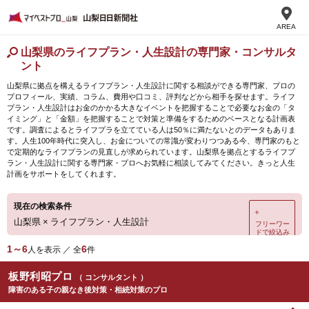
AREA
山梨県のライフプラン・人生設計の専門家・コンサルタ
ント
山梨県に拠点を構えるライフプラン・人生設計に関する相談ができる専門家、プロの
プロフィール、実績、コラム、費用や口コミ、評判などから相手を探せます。ライフ
プラン・人生設計はお金のかかる大きなイベントを把握することで必要なお金の「タ
イミング」と「金額」を把握することで対策と準備をするためのベースとなる計画表
です。調査によるとライフプラを立てている人は50％に満たないとのデータもありま
す。人生100年時代に突入し、お金についての常識が変わりつつある今、専門家のもと
で定期的なライフプランの見直しが求められています。山梨県を拠点とするライフプ
ラン・人生設計に関する専門家・プロへお気軽に相談してみてください。きっと人生
計画をサポートをしてくれます。
現在の検索条件
＋
山梨県
×
ライフプラン・人生設計
フリーワー
ドで絞込み
1～6
6
人を表示 ／ 全
件
板野利昭プロ
（ コンサルタント ）
障害のある子の親なき後対策・相続対策のプロ