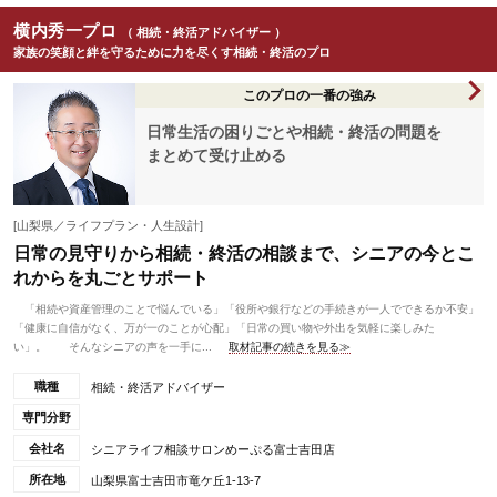
横内秀一プロ
（ 相続・終活アドバイザー ）
家族の笑顔と絆を守るために力を尽くす相続・終活のプロ
このプロの一番の強み
日常生活の困りごとや相続・終活の問題を
まとめて受け止める
[山梨県／ライフプラン・人生設計]
日常の見守りから相続・終活の相談まで、シニアの今とこ
れからを丸ごとサポート
「相続や資産管理のことで悩んでいる」「役所や銀行などの手続きが一人でできるか不安」
「健康に自信がなく、万が一のことが心配」「日常の買い物や外出を気軽に楽しみた
い」。 そんなシニアの声を一手に...
取材記事の続きを見る≫
職種
相続・終活アドバイザー
専門分野
会社名
シニアライフ相談サロンめーぷる富士吉田店
所在地
山梨県富士吉田市竜ケ丘1-13-7