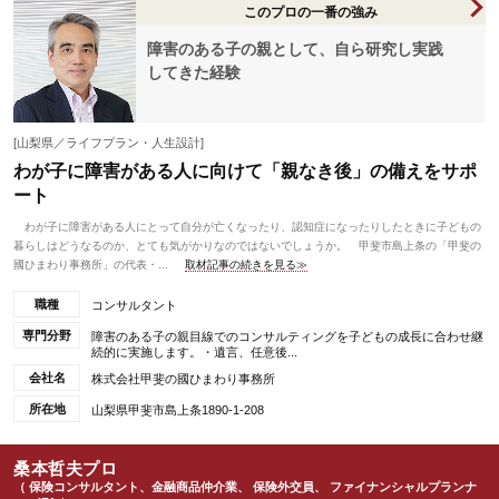
このプロの一番の強み
障害のある子の親として、自ら研究し実践
してきた経験
[山梨県／ライフプラン・人生設計]
わが子に障害がある人に向けて「親なき後」の備えをサポ
ート
わが子に障害がある人にとって自分が亡くなったり、認知症になったりしたときに子どもの
暮らしはどうなるのか、とても気がかりなのではないでしょうか。 甲斐市島上条の「甲斐の
國ひまわり事務所」の代表・...
取材記事の続きを見る≫
職種
コンサルタント
専門分野
障害のある子の親目線でのコンサルティングを子どもの成長に合わせ継
続的に実施します。・遺言、任意後...
会社名
株式会社甲斐の國ひまわり事務所
所在地
山梨県甲斐市島上条1890-1-208
桑本哲夫プロ
（ 保険コンサルタント、金融商品仲介業、 保険外交員、 ファイナンシャルプランナ