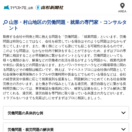
AREA
山形・村山地区の労働問題・就業の専門家・コンサルタ
ント
勤務する会社や同僚と間に抱える問題を「労働問題」「就業問題」といいます。労働
問題は特別なことではなく、会社を経営している場合はそのような問題は少なからず
生じてしまいます。また、働く側にとっても誰にでも起こる可能性があるものです。
このような問題は、なかなか社内で解決をすることができないため、まずはプロの専
門家に相談することが早期解決に繋がるポイントとなります。労働問題といっても
様々な種類があり、解雇などの労働者の生活を揺るがすような問題から、残業代請求
や未払い賃金などの問題があります。またパワハラやセクハラなどの職場環境に関わ
る問題などその種類は幅広いです。例えば、マイベストプロには会社側の問題として
社会保険や雇用保険のトラブルや労働時間や賃金などでもめている場合などは、会社
の経営状況や規模に応じて就業規則を提案をし、問題解決につとめてくれる社会保険
労務士の方がいます。また働き手の悩みとしてある過労死、過労自殺などに繋がる長
時間労働については、事実確認を徹底的に行い、確実な証拠を出しトラブル解決に繋
げてくれる、過労死、過労自殺を専門的に取り扱っている弁護士の方などがいます。
トラブルをいつまでも先延ばしにせずまずはプロに相談しましょう。
労働問題の具体的な例
労働問題・就労問題の解決策