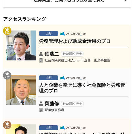
「法律関連」に関するコラムを全て見る
アクセスランキング
1位
山形
労務管理および助成金活用のプロ
鉄浩二
社会保険労務士
社会保険労務士法人ルート企画 山形事務所
2位
山形
人と企業を幸せに導く社会保険と労務管
理のプロ
齋藤修
社会保険労務士
齋藤修事務所
3位
山形