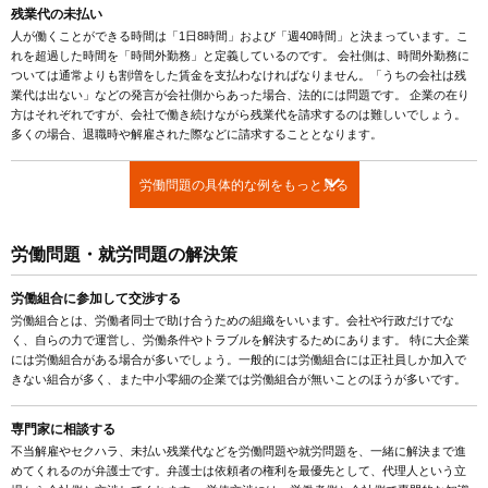
残業代の未払い
人が働くことができる時間は「1日8時間」および「週40時間」と決まっています。こ
れを超過した時間を「時間外勤務」と定義しているのです。 会社側は、時間外勤務に
ついては通常よりも割増をした賃金を支払わなければなりません。「うちの会社は残
業代は出ない」などの発言が会社側からあった場合、法的には問題です。 企業の在り
方はそれぞれですが、会社で働き続けながら残業代を請求するのは難しいでしょう。
多くの場合、退職時や解雇された際などに請求することとなります。
労働問題の具体的な例をもっと見る
労働問題・就労問題の解決策
労働組合に参加して交渉する
労働組合とは、労働者同士で助け合うための組織をいいます。会社や行政だけでな
く、自らの力で運営し、労働条件やトラブルを解決するためにあります。 特に大企業
には労働組合がある場合が多いでしょう。一般的には労働組合には正社員しか加入で
きない組合が多く、また中小零細の企業では労働組合が無いことのほうが多いです。
専門家に相談する
不当解雇やセクハラ、未払い残業代などを労働問題や就労問題を、一緒に解決まで進
めてくれるのが弁護士です。弁護士は依頼者の権利を最優先として、代理人という立