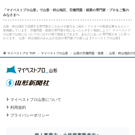
「マイベストプロ山形」で山形・村山地区、労働問題・就業の専門家・プロをご覧の
みなさまへ
山形・村山地区で活躍する専門家のこだわりや魅力をご紹介！ライターの取材記事をもとに一
挙掲載しています。労働問題・就業の専門家が気になったら今すぐ相談しよう！ マイベストプ
ロ山形では気になったプロにはその場で相談もできます。あなたにあった専門家がきっと見つ
かります。 山形・村山地区のみんなが注目の専門家プロ探しは【マイベストプロ山形】
マイベストプロ TOP
マイベストプロ山形
山形の労働問題・就業
山形・村山地区の
マイベストプロ山形について
利用規約
プライバシーポリシー