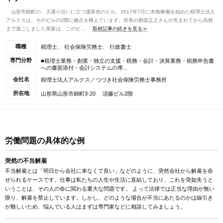
山形市錦町の、大通り沿いに立つ濃茶色のビル。2017年7月に本格稼働を始めた税理士法人
アルクスは、そのビルの2階に拠点を構えています。所長の都筑正之さんが生まれてから高校
まで過ごしました実家は、このビ...
取材記事の続きを見る≫
職種
税理士、 社会保険労務士、 行政書士
専門分野
■税理士業務・創業・独立の支援・税務・会計・決算業務・税務申告書
への書面添付・会計システムの導...
会社名
税理士法人アルクス／つづき社会保険労務士事務所
所在地
山形県山形市錦町3-20 須藤ビル2階
労働問題の具体的な例
突然の不当解雇
不当解雇とは「明日から会社に来なくて良い」などのように、突然会社から解雇を命
ぜられるケースです。仕事は私たちの人生や生活に直結しており、これを突如失うと
いうことは、その人の命に関わる重大な問題です。 よって法律では正当な理由が無い
限り、解雇を禁止しています。しかし、どのような場合が不当にあたるのかは線引き
が難しいため、悩んでいる人はまずは専門家などに相談してみましょう。