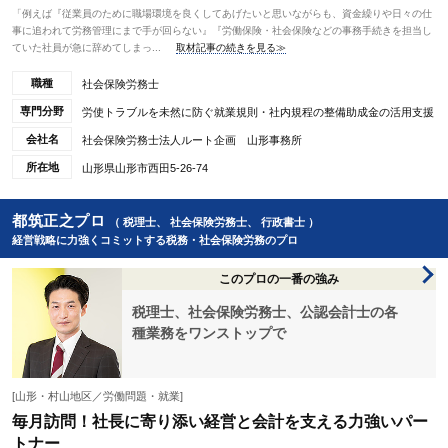
「例えば『従業員のために職場環境を良くしてあげたいと思いながらも、資金繰りや日々の仕
事に追われて労務管理にまで手が回らない』『労働保険・社会保険などの事務手続きを担当し
ていた社員が急に辞めてしまっ...
取材記事の続きを見る≫
職種
社会保険労務士
専門分野
労使トラブルを未然に防ぐ就業規則・社内規程の整備助成金の活用支援
会社名
社会保険労務士法人ルート企画 山形事務所
所在地
山形県山形市西田5-26-74
都筑正之プロ
（ 税理士、 社会保険労務士、 行政書士 ）
経営戦略に力強くコミットする税務・社会保険労務のプロ
このプロの一番の強み
税理士、社会保険労務士、公認会計士の各
種業務をワンストップで
[山形・村山地区／労働問題・就業]
毎月訪問！社長に寄り添い経営と会計を支える力強いパー
トナー