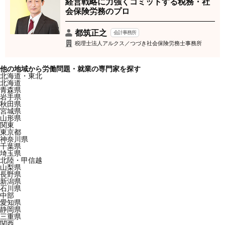
経営戦略に力強くコミットする税務・社
会保険労務のプロ
都筑正之
会計事務所
税理士法人アルクス／つづき社会保険労務士事務所
他の地域から労働問題・就業の専門家を探す
北海道・東北
北海道
青森県
岩手県
秋田県
宮城県
山形県
関東
東京都
神奈川県
千葉県
埼玉県
北陸・甲信越
山梨県
長野県
新潟県
石川県
中部
愛知県
静岡県
三重県
関西