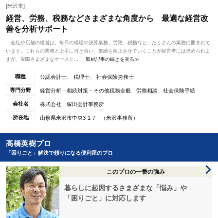
[米沢市]
経営、労務、税務などさまざまな角度から 最適な経営改
善を分析サポート
会社や店舗の経営は、毎日の経理や決算業務、労務、税務など、たくさんの業務に囲まれて
います。これらの業務と上手に付き合い、業績を向上させていくことが経営者には求められま
すが、実際さまざまなケースと...
取材記事の続きを見る≫
職種
公認会計士、 税理士、 社会保険労務士
専門分野
経営分析・相続対策・その他税務全般 労務相談 社会保険手続
会社名
株式会社 塚田会計事務所
所在地
山形県米沢市中央3-1-7 （米沢事務所）
高橋英樹プロ
「困りごと」解決で頼りになる便利屋のプロ
このプロの一番の強み
暮らしに起因するさまざまな「悩み」や
「困りごと」に対応します