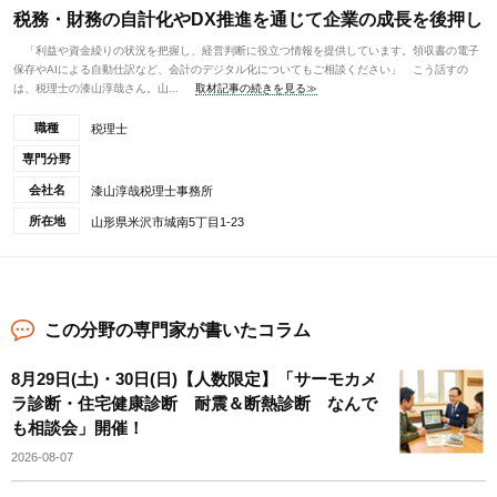
税務・財務の自計化やDX推進を通じて企業の成長を後押し
「利益や資金繰りの状況を把握し、経営判断に役立つ情報を提供しています。領収書の電子
保存やAIによる自動仕訳など、会計のデジタル化についてもご相談ください」 こう話すの
は、税理士の漆山淳哉さん。山...
取材記事の続きを見る≫
職種
税理士
専門分野
会社名
漆山淳哉税理士事務所
所在地
山形県米沢市城南5丁目1-23
この分野の専門家が書いたコラム
8月29日(土)・30日(日)【人数限定】「サーモカメ
ラ診断・住宅健康診断 耐震＆断熱診断 なんで
も相談会」開催！
2026-08-07