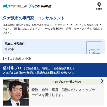
AREA
米沢市の専門家・コンサルタント
日本各地に事務所を構える専門家の中から、あなたにぴったりのプロをお探しいただ
けます。 専門家の気になるプロフィールや取材記事、経歴、サービス内容を掲載して
います。
現在の検索条件
＋
米沢市
フリーワー
ドで絞込み
1～3
3
人を表示 ／ 全
件
稲村修プロ
（ 公認会計士、 税理士、 社会保険労務士 ）
さまざまな角度から分析して業績向上を図る経営改善のプロ
このプロの一番の強み
税務・会計・経営・労務のワンストップサ
ービスを提供します。