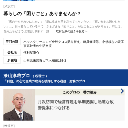
[米沢市]
暮らしの「困りごと」ありませんか？
「家の中をきれいにしたい」「庭に生えた草を刈ってもらいたい」「買い物をお願いした
い」…。日々暮らしている中で、さまざまな「困りごと」が生じることがあります。時には、
自分たちだけでは対処し切れず、誰...
取材記事の続きを見る≫
専門分野
ハウスクリーニング全般クロス貼り替え、建具修理等、小規模な内装工
事高齢者の生活支援
会社名
便利屋謙心
所在地
山形県米沢市大字木和田165-3
漆山淳哉プロ
（ 税理士 ）
「利他」の心で企業の成長を後押しする税務・財務のプロ
このプロの一番の強み
月次訪問で経営課題を早期把握し迅速な改
善提案につなげる
[米沢市]