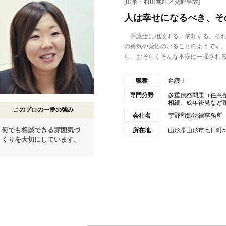
[山形・村山地区／交通事故]
人は幸せになるべき、そ
弁護士に相談する、依頼する。それ
の勇気や覚悟のいることのようです
ら、おそらくそんな不安は一掃される.
職種
弁護士
専門分野
多重債務問題（任意
相続、成年後見など家事
このプロの一番の強み
会社名
宇野和娘法律事務所
何でも相談できる雰囲気づ
所在地
山形県山形市七日町5丁
くりを大切にしています。