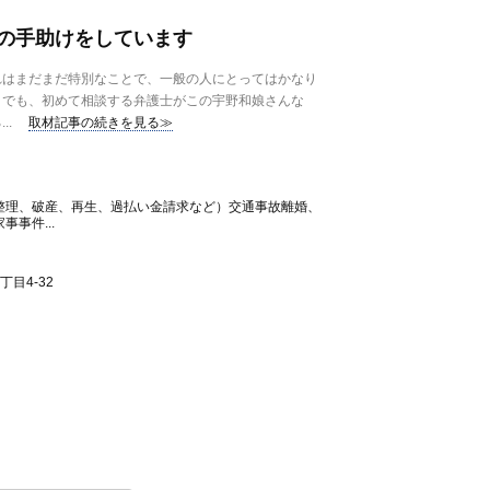
の手助けをしています
はまだまだ特別なことで、一般の人にとってはかなり
。でも、初めて相談する弁護士がこの宇野和娘さんな
..
取材記事の続きを見る≫
整理、破産、再生、過払い金請求など）交通事故離婚、
事件...
目4-32