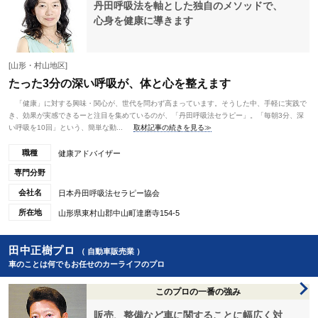
丹田呼吸法を軸とした独自のメソッドで、
心身を健康に導きます
[山形・村山地区]
たった3分の深い呼吸が、体と心を整えます
「健康」に対する興味・関心が、世代を問わず高まっています。そうした中、手軽に実践で
き、効果が実感できるーと注目を集めているのが、「丹田呼吸法セラピー」。「毎朝3分、深
い呼吸を10回」という、簡単な動...
取材記事の続きを見る≫
職種
健康アドバイザー
専門分野
会社名
日本丹田呼吸法セラピー協会
所在地
山形県東村山郡中山町達磨寺154-5
田中正樹プロ
（ 自動車販売業 ）
車のことは何でもお任せのカーライフのプロ
このプロの一番の強み
販売、整備など車に関することに幅広く対