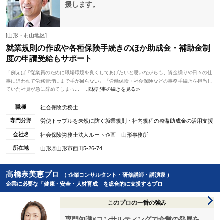
援します。
[山形・村山地区]
就業規則の作成や各種保険手続きのほか助成金・補助金制
度の申請受給もサポート
「例えば『従業員のために職場環境を良くしてあげたいと思いながらも、資金繰りや日々の仕
事に追われて労務管理にまで手が回らない』『労働保険・社会保険などの事務手続きを担当し
ていた社員が急に辞めてしまっ...
取材記事の続きを見る≫
職種
社会保険労務士
専門分野
労使トラブルを未然に防ぐ就業規則・社内規程の整備助成金の活用支援
会社名
社会保険労務士法人ルート企画 山形事務所
所在地
山形県山形市西田5-26-74
高橋奈美恵プロ
（ 企業コンサルタント・研修講師・講演家 ）
企業に必要な「健康・安全・人材育成」を総合的に支援するプロ
このプロの一番の強み
専門知識×コンサルティングで企業の発展を