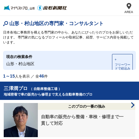
AREA
山形・村山地区の専門家・コンサルタント
日本各地に事務所を構える専門家の中から、あなたにぴったりのプロをお探しいただ
けます。 専門家の気になるプロフィールや取材記事、経歴、サービス内容を掲載して
います。
現在の検索条件
＋
山形・村山地区
フリーワー
ドで絞込み
1～15
46
人を表示 ／ 全
件
三澤潤プロ
（ 自動車整備工場 ）
地域密着で車の販売から修理まで支える自動車整備のプロ
このプロの一番の強み
自動車の販売から整備・車検・修理まで一
貫して対応