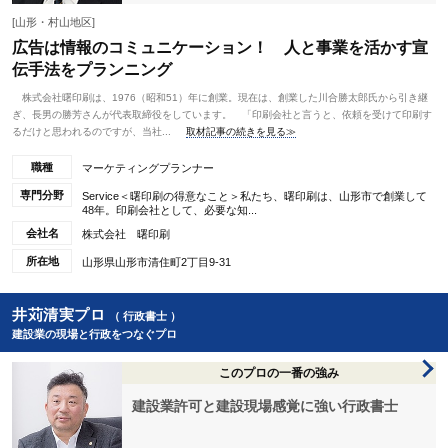
[山形・村山地区]
広告は情報のコミュニケーション！ 人と事業を活かす宣
伝手法をプランニング
株式会社曙印刷は、1976（昭和51）年に創業。現在は、創業した川合勝太郎氏から引き継
ぎ、長男の勝芳さんが代表取締役をしています。 「印刷会社と言うと、依頼を受けて印刷す
るだけと思われるのですが、当社...
取材記事の続きを見る≫
職種
マーケティングプランナー
専門分野
Service＜曙印刷の得意なこと＞私たち、曙印刷は、山形市で創業して
48年。印刷会社として、必要な知...
会社名
株式会社 曙印刷
所在地
山形県山形市清住町2丁目9-31
井苅清実プロ
（ 行政書士 ）
建設業の現場と行政をつなぐプロ
このプロの一番の強み
建設業許可と建設現場感覚に強い行政書士