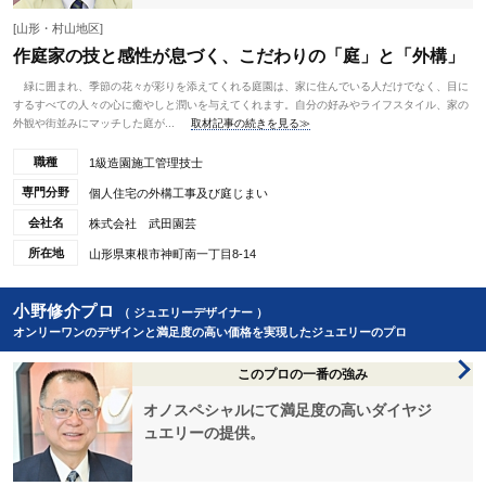
[山形・村山地区]
作庭家の技と感性が息づく、こだわりの「庭」と「外構」
緑に囲まれ、季節の花々が彩りを添えてくれる庭園は、家に住んでいる人だけでなく、目に
するすべての人々の心に癒やしと潤いを与えてくれます。自分の好みやライフスタイル、家の
外観や街並みにマッチした庭が...
取材記事の続きを見る≫
職種
1級造園施工管理技士
専門分野
個人住宅の外構工事及び庭じまい
会社名
株式会社 武田園芸
所在地
山形県東根市神町南一丁目8-14
小野修介プロ
（ ジュエリーデザイナー ）
オンリーワンのデザインと満足度の高い価格を実現したジュエリーのプロ
このプロの一番の強み
オノスペシャルにて満足度の高いダイヤジ
ュエリーの提供。