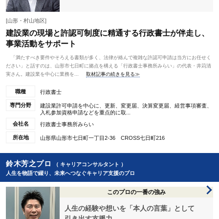
[山形・村山地区]
建設業の現場と許認可制度に精通する行政書士が伴走し、
事業活動をサポート
「満たすべき要件やそろえる書類が多く、法律が絡んで複雑な許認可申請は当方にお任せく
ださい」と話すのは、山形市七日町に拠点を構える「行政書士事務所みらい」の代表・井苅清
実さん。建設業を中心に業務を...
取材記事の続きを見る≫
職種
行政書士
専門分野
建設業許可申請を中心に、更新、変更届、決算変更届、経営事項審査、
入札参加資格申請などを重点的に取...
会社名
行政書士事務所みらい
所在地
山形県山形市七日町一丁目2-36 CROSS七日町216
鈴木芳之プロ
（ キャリアコンサルタント ）
人生を物語で綴り、未来へつなぐキャリア支援のプロ
このプロの一番の強み
人生の経験や想いを「本人の言葉」として
引き出す支援力