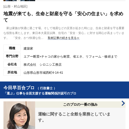
[山形・村山地区]
地震が来ても、生命と財産を守る「安心の住まい」を求め
て
家は家族が快適に過ごす場。そして地震などの災害が起きた時には、生命と財産を守る重要
な役割を果たします。東日本大震災以降、住宅の「安全・安心」に対する関心が高まっていま
す。 「安全、かつ快適な住...
取材記事の続きを見る≫
職種
建築家
専門分野
エアー断震+チャコの家から耐震、省エネ、リフォーム・修繕まで
会社名
株式会社 シロニシ工務店
所在地
山形県山形市城西町4-14-41
今田早百合プロ
（ 行政書士 ）
「運ぶ」仕事を全面支援する運輸関係許認可のプロ
このプロの一番の強み
運輸に関すること全般を業務としていま
す。