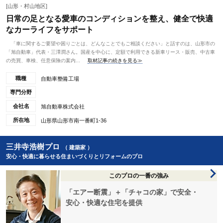
[山形・村山地区]
日常の足となる愛車のコンディションを整え、健全で快適
なカーライフをサポート
「車に関するご要望や困りごとは、どんなことでもご相談ください」と話すのは、山形市の
「旭自動車」代表・三澤潤さん。国産を中心に、定額で利用できる新車リース・販売、中古車
の売買、車検、任意保険の案内...
取材記事の続きを見る≫
職種
自動車整備工場
専門分野
会社名
旭自動車株式会社
所在地
山形県山形市南一番町1-36
三井寺浩樹プロ
（ 建築家 ）
安心・快適に暮らせる住まいづくりとリフォームのプロ
このプロの一番の強み
「エアー断震」＋「チャコの家」で安全・
安心・快適な住宅を提供