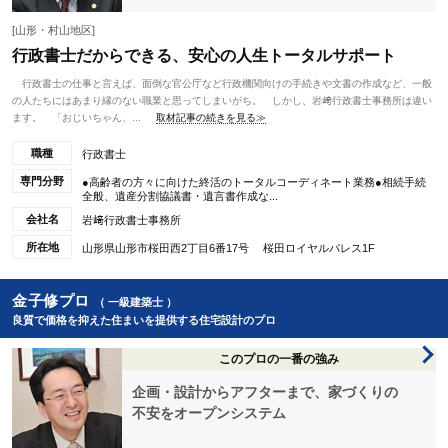
[山形・村山地区]
行政書士だからできる、安心の人生トータルサポート
行政書士の仕事と言えば、面倒な官公庁など行政機関向けの手続きや文書の作成など、一般
の人たちにはあまり縁のない職業と思ってしまいがち。 しかし、岩﨑行政書士事務所は違い
ます。 「おじいちゃん、...
取材記事の続きを見る≫
職種
行政書士
専門分野
●高齢者の方々に向けた終活のトータルコーディネート業務●相続手続
全般、遺産分割協議書・遺言書作成な...
会社名
岩﨑行政書士事務所
所在地
山形県山形市桜田西2丁目6番17号 桜田ロイヤルパレス1F
金子修プロ
（ 一級建築士 ）
良質で価格を抑えた住まいを提供する住宅設計のプロ
このプロの一番の強み
企画・設計からアフターまで、家づくりの
不安をオープンシステム