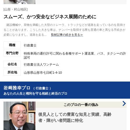
[山形・村山地区]
スムーズ、かつ安全なビジネス展開のために
建設機械や、荷物を満載した大型のトレーラ、トラックなどが道路を走っているのを見掛け
ることがあります。こうした大きな車は、ナンバーを取得する際も普通の車と異なる手続きが
必要になりますし、道路を走る...
取材記事の続きを見る≫
職種
行政書士
専門分野
特殊車両の通行許可に関わる各種サポート運送業、バス、タクシーの許
認可
会社名
行政書士法人ワンチーム
所在地
山形県山形市七日町1-4-10
岩﨑雅幸プロ
（ 行政書士 ）
あなたの人生と権利を守る相続と終活のプロ
このプロの一番の強み
後見人としての豊富な知見と実績、高齢
者・障がい者問題に特化