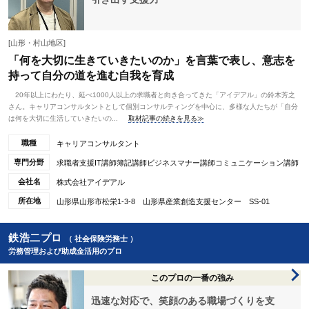
[山形・村山地区]
「何を大切に生きていきたいのか」を言葉で表し、意志を
持って自分の道を進む自我を育成
20年以上にわたり、延べ1000人以上の求職者と向き合ってきた「アイデアル」の鈴木芳之
さん。キャリアコンサルタントとして個別コンサルティングを中心に、多様な人たちが「自分
は何を大切に生活していきたいの...
取材記事の続きを見る≫
職種
キャリアコンサルタント
専門分野
求職者支援IT講師簿記講師ビジネスマナー講師コミュニケーション講師
会社名
株式会社アイデアル
所在地
山形県山形市松栄1-3-8 山形県産業創造支援センター SS-01
鉄浩二プロ
（ 社会保険労務士 ）
労務管理および助成金活用のプロ
このプロの一番の強み
迅速な対応で、笑顔のある職場づくりを支