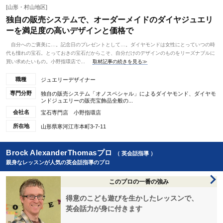
[山形・村山地区]
独自の販売システムで、オーダーメイドのダイヤジュエリ
ーを満足度の高いデザインと価格で
自分へのご褒美に…。記念日のプレゼントとして…。ダイヤモンドは女性にとっていつの時
代も憧れの宝石。とっておきの宝石だからこそ、自分だけのデザインのものをリーズナブルに
買い求めたいもの。小野指環店で...
取材記事の続きを見る≫
職種
ジュエリーデザイナー
専門分野
独自の販売システム「オノスペシャル」によるダイヤモンド、ダイヤモ
ンドジュエリーの販売宝飾品全般の...
会社名
宝石専門店 小野指環店
所在地
山形県寒河江市本町3-7-11
Brock AlexanderThomasプロ
（ 英会話指導 ）
親身なレッスンが人気の英会話指導のプロ
このプロの一番の強み
得意のこども遊びを生かしたレッスンで、
英会話力が身に付きます