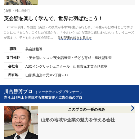
[山形・村山地区]
英会話を楽しく学んで、世界に羽ばたこう！
2020年以降、外国語（英語）の授業が小学3年生から行われ、5年生からは教科として学ぶ
ことになりました。こうした背景から、「小さいうちから英語に親しませたい」というニーズ
が高まり、子ども向けの英会話学...
取材記事の続きを見る≫
職種
英会話指導
専門分野
・英会話レッスン/英会話練習・子ども育成・経験型学習
会社名
ABCイングリッシュスクール 山形市元木英会話教室
所在地
山形県山形市元木2丁目2-17
川合勝芳プロ
（ マーケティングプランナー ）
売り上げ向上を実現する業務支援と広告企画のプロ
このプロの一番の強み
山形の地域や企業の魅力を伝える会社