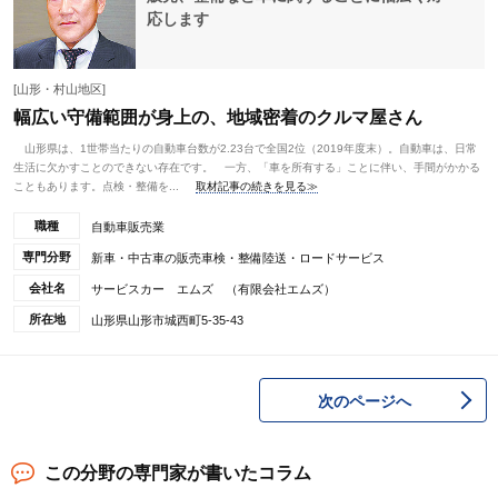
応します
[山形・村山地区]
幅広い守備範囲が身上の、地域密着のクルマ屋さん
山形県は、1世帯当たりの自動車台数が2.23台で全国2位（2019年度末）。自動車は、日常
生活に欠かすことのできない存在です。 一方、「車を所有する」ことに伴い、手間がかかる
こともあります。点検・整備を...
取材記事の続きを見る≫
職種
自動車販売業
専門分野
新車・中古車の販売車検・整備陸送・ロードサービス
会社名
サービスカー エムズ （有限会社エムズ）
所在地
山形県山形市城西町5-35-43
次のページへ
この分野の専門家が書いたコラム