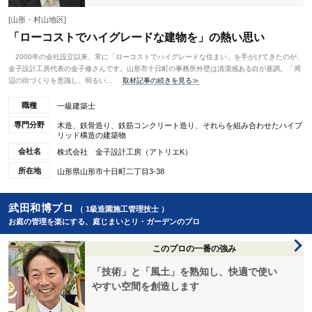
[山形・村山地区]
「ローコストでハイグレードな建物を」の熱い思い
2000年の会社設立以来、常に「ローコストでハイグレードな住まい」を手がけてきたのが、
金子設計工房代表の金子修さんです。山形市十日町の事務所外壁は清潔感ある白が基調。「周
辺の街づくりを意識し、明るい...
取材記事の続きを見る≫
職種
一級建築士
専門分野
木造、鉄骨造り、鉄筋コンクリート造り、それらを組み合わせたハイブ
リッド構造の建築物
会社名
株式会社 金子設計工房（アトリエK）
所在地
山形県山形市十日町二丁目3-38
武田和博プロ
（ 1級造園施工管理技士 ）
お庭の管理を楽にする、庭じまいとリ・ガーデンのプロ
このプロの一番の強み
「技術」と「風土」を熟知し、快適で使い
やすい空間を創造します