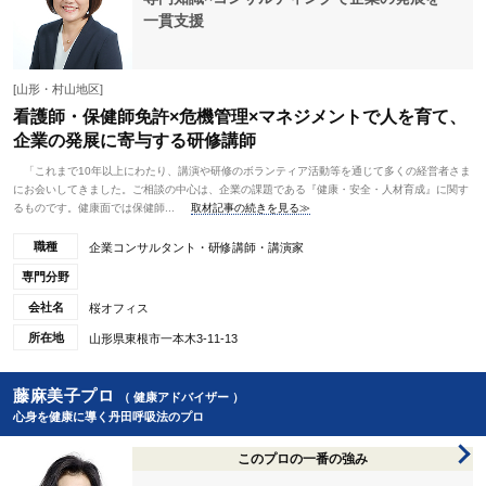
一貫支援
[山形・村山地区]
看護師・保健師免許×危機管理×マネジメントで人を育て、
企業の発展に寄与する研修講師
「これまで10年以上にわたり、講演や研修のボランティア活動等を通じて多くの経営者さま
にお会いしてきました。ご相談の中心は、企業の課題である『健康・安全・人材育成』に関す
るものです。健康面では保健師...
取材記事の続きを見る≫
職種
企業コンサルタント・研修講師・講演家
専門分野
会社名
桜オフィス
所在地
山形県東根市一本木3-11-13
藤麻美子プロ
（ 健康アドバイザー ）
心身を健康に導く丹田呼吸法のプロ
このプロの一番の強み