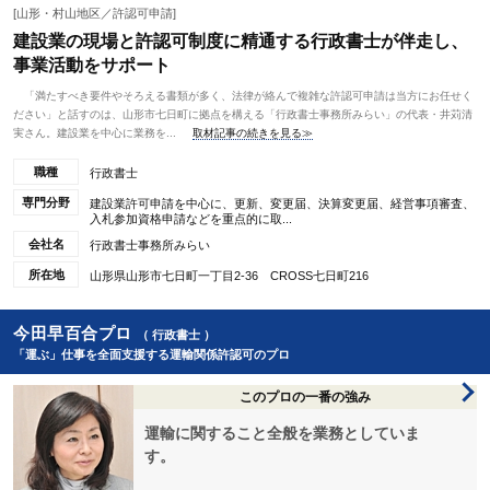
[山形・村山地区／許認可申請]
建設業の現場と許認可制度に精通する行政書士が伴走し、
事業活動をサポート
「満たすべき要件やそろえる書類が多く、法律が絡んで複雑な許認可申請は当方にお任せく
ださい」と話すのは、山形市七日町に拠点を構える「行政書士事務所みらい」の代表・井苅清
実さん。建設業を中心に業務を...
取材記事の続きを見る≫
職種
行政書士
専門分野
建設業許可申請を中心に、更新、変更届、決算変更届、経営事項審査、
入札参加資格申請などを重点的に取...
会社名
行政書士事務所みらい
所在地
山形県山形市七日町一丁目2-36 CROSS七日町216
今田早百合プロ
（ 行政書士 ）
「運ぶ」仕事を全面支援する運輸関係許認可のプロ
このプロの一番の強み
運輸に関すること全般を業務としていま
す。