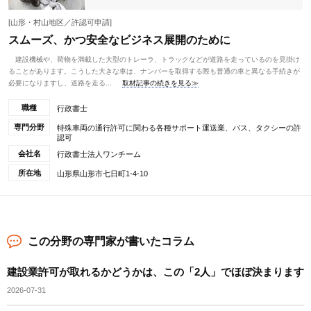
[山形・村山地区／許認可申請]
スムーズ、かつ安全なビジネス展開のために
建設機械や、荷物を満載した大型のトレーラ、トラックなどが道路を走っているのを見掛け
ることがあります。こうした大きな車は、ナンバーを取得する際も普通の車と異なる手続きが
必要になりますし、道路を走る...
取材記事の続きを見る≫
職種
行政書士
専門分野
特殊車両の通行許可に関わる各種サポート運送業、バス、タクシーの許
認可
会社名
行政書士法人ワンチーム
所在地
山形県山形市七日町1-4-10
この分野の専門家が書いたコラム
建設業許可が取れるかどうかは、この「2人」でほぼ決まります
2026-07-31