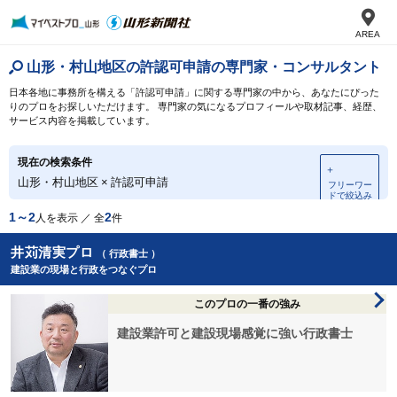
AREA
山形・村山地区の許認可申請の専門家・コンサルタント
日本各地に事務所を構える「許認可申請」に関する専門家の中から、あなたにぴった
りのプロをお探しいただけます。 専門家の気になるプロフィールや取材記事、経歴、
サービス内容を掲載しています。
現在の検索条件
＋
山形・村山地区
×
許認可申請
フリーワー
ドで絞込み
1～2
2
人を表示 ／ 全
件
井苅清実プロ
（ 行政書士 ）
建設業の現場と行政をつなぐプロ
このプロの一番の強み
建設業許可と建設現場感覚に強い行政書士