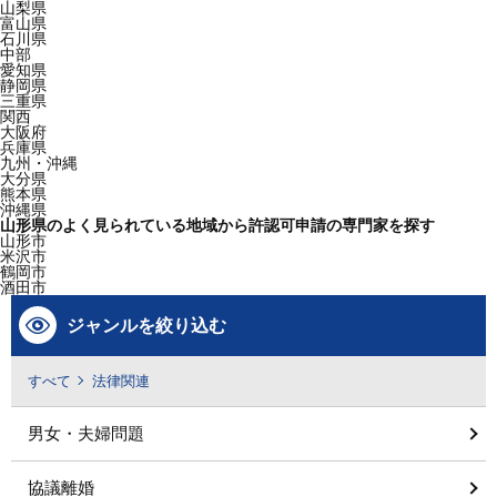
山梨県
富山県
石川県
中部
愛知県
静岡県
三重県
関西
大阪府
兵庫県
九州・沖縄
大分県
熊本県
沖縄県
山形県のよく見られている地域から許認可申請の専門家を探す
山形市
米沢市
鶴岡市
酒田市
ジャンルを絞り込む
すべて
法律関連
男女・夫婦問題
協議離婚